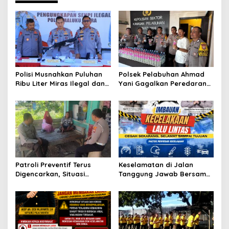
a
v
i
g
a
t
Polisi Musnahkan Puluhan
Polsek Pelabuhan Ahmad
Ribu Liter Miras Ilegal dan
Yani Gagalkan Peredaran
i
Ungkap Jaringan
113 Botol Cap Tikus,
o
Peredaran Senjata Api
Disembunyikan di Dapur
Lintas Negara
Kapal
n
Patroli Preventif Terus
Keselamatan di Jalan
Digencarkan, Situasi
Tanggung Jawab Bersama,
Kamtibmas di Pulau
Polda Malut Gencarkan
Morotai Tetap Aman dan
Edukasi Cegah Kecelakaan
Kondusif
Lalu Lintas