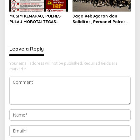
MUSIM KEMARAU, POLRES
Jaga Kebugaran dan
PULAU MOROTAI TEGAS
Soliditas, Personel Polres
LARANG PEMBAKARAN
Pulau Morotai Gelar
LAHAN: SATU API KECIL BISA
Olahraga Pagi Bersama
MENJADI BENCANA BESAR
Leave a Reply
Your email address will not be published.
Required fields are
marked
*