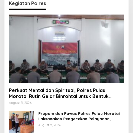
Kegiatan Polres
Perkuat Mental dan Spiritual, Polres Pulau
Morotai Rutin Gelar Binrohtal untuk Bentuk
Personel Berintegritas
August 5, 2026
Propam dan Pawas Polres Pulau Morotai
Laksanakan Pengecekan Pelayanan,
Pastikan Masyarakat Mendapat
August 5, 2026
Pelayanan Optimal