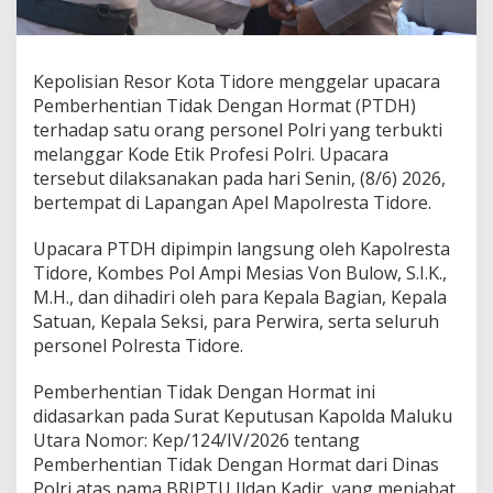
e
s
t
a
Kepolisian Resor Kota Tidore menggelar upacara
T
Pemberhentian Tidak Dengan Hormat (PTDH)
i
d
terhadap satu orang personel Polri yang terbukti
o
melanggar Kode Etik Profesi Polri. Upacara
r
tersebut dilaksanakan pada hari Senin, (8/6) 2026,
e
bertempat di Lapangan Apel Mapolresta Tidore.
P
i
m
Upacara PTDH dipimpin langsung oleh Kapolresta
p
Tidore, Kombes Pol Ampi Mesias Von Bulow, S.I.K.,
i
M.H., dan dihadiri oleh para Kepala Bagian, Kepala
n
Satuan, Kepala Seksi, para Perwira, serta seluruh
L
personel Polresta Tidore.
a
n
g
Pemberhentian Tidak Dengan Hormat ini
s
didasarkan pada Surat Keputusan Kapolda Maluku
u
Utara Nomor: Kep/124/IV/2026 tentang
n
Pemberhentian Tidak Dengan Hormat dari Dinas
g
U
Polri atas nama BRIPTU Ildan Kadir, yang menjabat