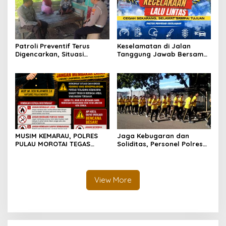
Patroli Preventif Terus
Keselamatan di Jalan
Digencarkan, Situasi
Tanggung Jawab Bersama,
Kamtibmas di Pulau
Polda Malut Gencarkan
Morotai Tetap Aman dan
Edukasi Cegah Kecelakaan
Kondusif
Lalu Lintas
MUSIM KEMARAU, POLRES
Jaga Kebugaran dan
PULAU MOROTAI TEGAS
Soliditas, Personel Polres
LARANG PEMBAKARAN
Pulau Morotai Gelar
LAHAN: SATU API KECIL BISA
Olahraga Pagi Bersama
MENJADI BENCANA BESAR
View More