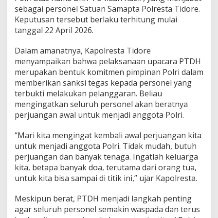
p
sebagai personel Satuan Samapta Polresta Tidore.
a
Keputusan tersebut berlaku terhitung mulai
c
tanggal 22 April 2026.
a
r
a
Dalam amanatnya, Kapolresta Tidore
P
menyampaikan bahwa pelaksanaan upacara PTDH
T
merupakan bentuk komitmen pimpinan Polri dalam
D
memberikan sanksi tegas kepada personel yang
H
P
terbukti melakukan pelanggaran. Beliau
e
mengingatkan seluruh personel akan beratnya
r
perjuangan awal untuk menjadi anggota Polri.
s
o
“Mari kita mengingat kembali awal perjuangan kita
n
e
untuk menjadi anggota Polri. Tidak mudah, butuh
l
perjuangan dan banyak tenaga. Ingatlah keluarga
kita, betapa banyak doa, terutama dari orang tua,
untuk kita bisa sampai di titik ini,” ujar Kapolresta.
Meskipun berat, PTDH menjadi langkah penting
agar seluruh personel semakin waspada dan terus