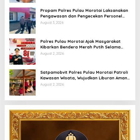
Propam Polres Pulau Morotai Laksanakan
Pengawasan dan Pengecekan Personel
Saat Apel Serah Terima Piket Fungsi
August 3, 2026
Polres Pulau Morotai Ajak Masyarakat
Kibarkan Bendera Merah Putih Selama
Bulan Kemerdekaan
August 2, 2026
Satpamobvit Polres Pulau Morotai Patroli
Kawasan Wisata, Wujudkan Liburan Aman
dan Kondusif
August 2, 2026