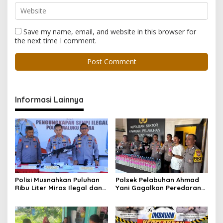
Save my name, email, and website in this browser for
the next time I comment.
Informasi Lainnya
Polisi Musnahkan Puluhan
Polsek Pelabuhan Ahmad
Ribu Liter Miras Ilegal dan
Yani Gagalkan Peredaran
Ungkap Jaringan
113 Botol Cap Tikus,
Peredaran Senjata Api
Disembunyikan di Dapur
Lintas Negara
Kapal