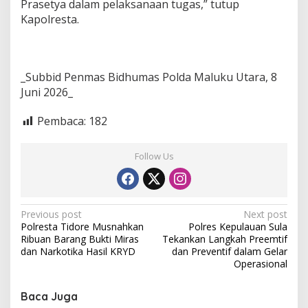
Prasetya dalam pelaksanaan tugas,” tutup
Kapolresta.
_Subbid Penmas Bidhumas Polda Maluku Utara, 8
Juni 2026_
Pembaca:
182
Follow Us
P
Previous post
Next post
Polresta Tidore Musnahkan
Polres Kepulauan Sula
o
Ribuan Barang Bukti Miras
Tekankan Langkah Preemtif
s
dan Narkotika Hasil KRYD
dan Preventif dalam Gelar
Operasional
t
n
Baca Juga