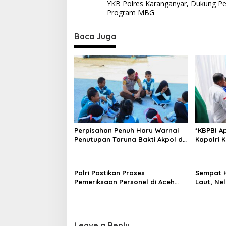
o
YKB Polres Karanganyar, Dukung P
s
Program MBG
t
Baca Juga
n
a
v
i
g
a
t
Perpisahan Penuh Haru Warnai
*KBPBI A
i
Penutupan Taruna Bakti Akpol di
Kapolri 
Tidore Kepulauan
Pembaha
o
Ketenaga
n
Polri Pastikan Proses
Sempat H
Pemeriksaan Personel di Aceh
Laut, Ne
Dilaksanakan Secara Profesional
Ditemuka
dan Transparan
Tawakali
Leave a Reply