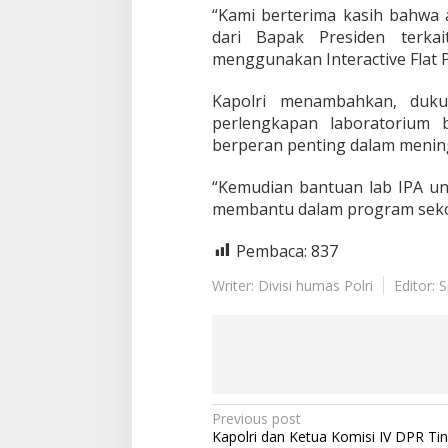
“Kami berterima kasih bahwa a
dari Bapak Presiden terka
menggunakan Interactive Flat Pa
Kapolri menambahkan, duku
perlengkapan laboratorium b
berperan penting dalam mening
“Kemudian bantuan lab IPA unt
membantu dalam program sekol
Pembaca:
837
Writer: Divisi humas Polri
Editor: 
P
Previous post
Kapolri dan Ketua Komisi IV DPR Ti