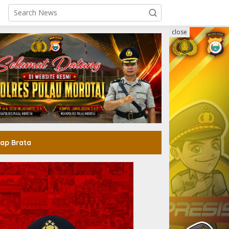
close
ap Brata