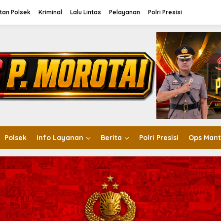
tan Polsek
Kriminal
Lalu Lintas
Pelayanan
Polri Presisi
Polsek
Info Layanan
Berita
Polri Presisi
Ops Mant