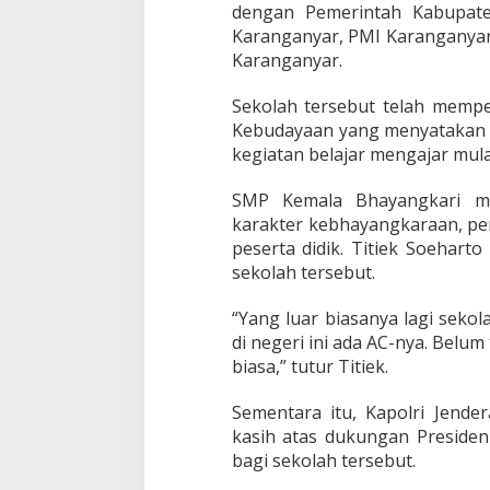
d
dengan Pemerintah Kabupate
i
Karanganyar, PMI Karanganyar
d
Karanganyar.
i
k
a
Sekolah tersebut telah mempe
n
Kebudayaan yang menyatakan 
d
kegiatan belajar mengajar mula
i
I
SMP Kemala Bhayangkari m
n
d
karakter kebhayangkaraan, pen
o
peserta didik. Titiek Soehart
n
sekolah tersebut.
e
s
“Yang luar biasanya lagi seko
i
a
di negeri ini ada AC-nya. Belum 
biasa,” tutur Titiek.
Sementara itu, Kapolri Jende
kasih atas dukungan Presiden
bagi sekolah tersebut.