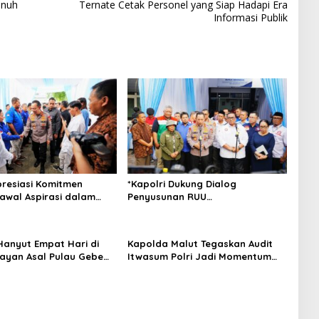
enuh
Ternate Cetak Personel yang Siap Hadapi Era
Informasi Publik
presiasi Komitmen
*Kapolri Dukung Dialog
Kawal Aspirasi dalam
Penyusunan RUU
san RUU
Ketenagakerjaan, Siap Jadi
kerjaan*
Jembatan Aspirasi Buruh*
anyut Empat Hari di
Kapolda Malut Tegaskan Audit
layan Asal Pulau Gebe
Itwasum Polri Jadi Momentum
n Selamat di Pantai
Perkuat Akuntabilitas dan Kinerja
 Morotai Utara