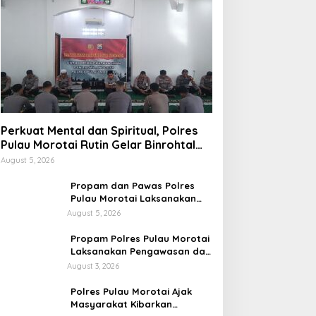
Perkuat Mental dan Spiritual, Polres
Pulau Morotai Rutin Gelar Binrohtal
untuk Bentuk Personel Berintegritas
August 5, 2026
Propam dan Pawas Polres
Pulau Morotai Laksanakan
Pengecekan Pelayanan,
August 5, 2026
Pastikan Masyarakat
Mendapat Pelayanan Optimal
Propam Polres Pulau Morotai
Laksanakan Pengawasan dan
Pengecekan Personel Saat
August 3, 2026
Apel Serah Terima Piket
Fungsi
Polres Pulau Morotai Ajak
Masyarakat Kibarkan