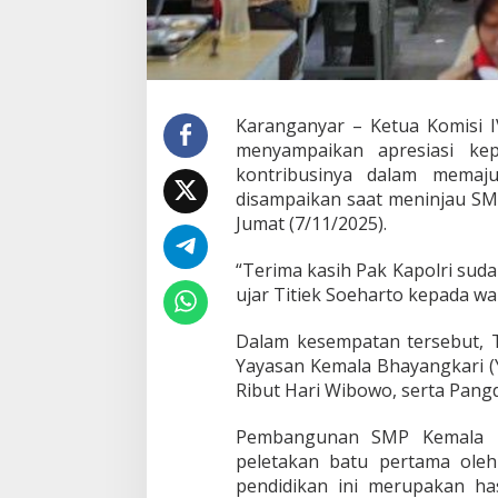
p
o
l
r
i
S
u
Karanganyar – Ketua Komisi IV
d
menyampaikan apresiasi kep
a
kontribusinya dalam memaju
h
disampaikan saat meninjau SM
I
Jumat (7/11/2025).
k
u
t
“Terima kasih Pak Kapolri sudah
P
ujar Titiek Soeharto kepada wa
e
r
Dalam kesempatan tersebut, Ti
b
a
Yayasan Kemala Bhayangkari (Y
i
Ribut Hari Wibowo, serta Pang
k
i
Pembangunan SMP Kemala Bh
P
peletakan batu pertama oleh
e
n
pendidikan ini merupakan ha