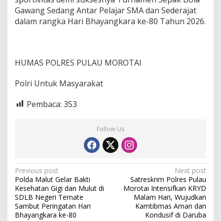
Gawang Sedang Antar Pelajar SMA dan Sederajat
dalam rangka Hari Bhayangkara ke-80 Tahun 2026.
HUMAS POLRES PULAU MOROTAI
Polri Untuk Masyarakat
Pembaca:
353
Follow Us
P
Previous post
Next post
Polda Malut Gelar Bakti
Satreskrim Polres Pulau
o
Kesehatan Gigi dan Mulut di
Morotai Intensifkan KRYD
s
SDLB Negeri Ternate
Malam Hari, Wujudkan
Sambut Peringatan Hari
Kamtibmas Aman dan
t
Bhayangkara ke-80
Kondusif di Daruba