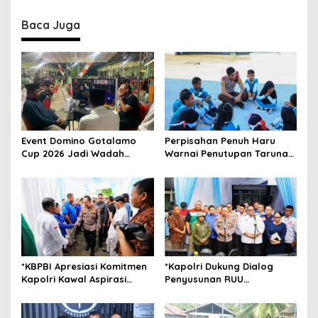
n
Baca Juga
a
v
i
g
a
t
Event Domino Gotalamo
Perpisahan Penuh Haru
i
Cup 2026 Jadi Wadah
Warnai Penutupan Taruna
o
Silaturahmi dan Pererat
Bakti Akpol di Tidore
Kebersamaan Masyarakat
Kepulauan
n
Morotai
*KBPBI Apresiasi Komitmen
*Kapolri Dukung Dialog
Kapolri Kawal Aspirasi
Penyusunan RUU
dalam Pembahasan RUU
Ketenagakerjaan, Siap Jadi
Ketenagakerjaan*
Jembatan Aspirasi Buruh*