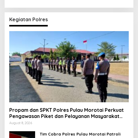
Kegiatan Polres
Propam dan SPKT Polres Pulau Morotai Perkuat
Pengawasan Piket dan Pelayanan Masyarakat
Selama 1×24 Jam
August 8, 2026
Tim Cobra Polres Pulau Morotai Patroli