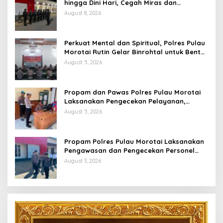
hingga Dini Hari, Cegah Miras dan
Gangguan Kamtibmas
August 8, 2026
Perkuat Mental dan Spiritual, Polres Pulau
Morotai Rutin Gelar Binrohtal untuk Bentuk
Personel Berintegritas
August 5, 2026
Propam dan Pawas Polres Pulau Morotai
Laksanakan Pengecekan Pelayanan,
Pastikan Masyarakat Mendapat
August 5, 2026
Pelayanan Optimal
Propam Polres Pulau Morotai Laksanakan
Pengawasan dan Pengecekan Personel
Saat Apel Serah Terima Piket Fungsi
August 3, 2026