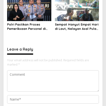
Polri Pastikan Proses
Sempat Hanyut Empat Hari
Pemeriksaan Personel di
di Laut, Nelayan Asal Pulau
Aceh Dilaksanakan Secara
Gebe Ditemukan Selamat di
Profesional dan
Pantai Tawakali Morotai
Transparan
Utara
Leave a Reply
Your email address will not be published.
Required fields are
marked
*