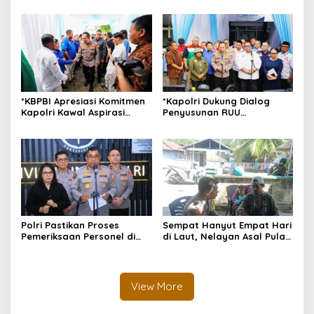
Kebersamaan Masyarakat
Kepulauan
Morotai
*KBPBI Apresiasi Komitmen
*Kapolri Dukung Dialog
Kapolri Kawal Aspirasi
Penyusunan RUU
dalam Pembahasan RUU
Ketenagakerjaan, Siap Jadi
Ketenagakerjaan*
Jembatan Aspirasi Buruh*
Polri Pastikan Proses
Sempat Hanyut Empat Hari
Pemeriksaan Personel di
di Laut, Nelayan Asal Pulau
Aceh Dilaksanakan Secara
Gebe Ditemukan Selamat di
Profesional dan
Pantai Tawakali Morotai
Transparan
Utara
View More