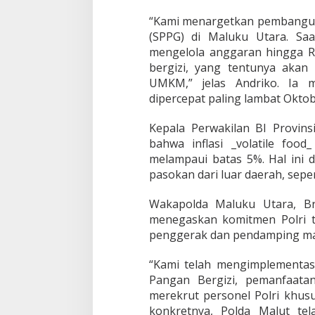
“Kami menargetkan pembanguna
(SPPG) di Maluku Utara. Sa
mengelola anggaran hingga R
bergizi, yang tentunya akan
UMKM,” jelas Andriko. Ia 
dipercepat paling lambat Okt
Kepala Perwakilan BI Provin
bahwa inflasi _volatile fo
melampaui batas 5%. Hal ini 
pasokan dari luar daerah, seper
Wakapolda Maluku Utara, Bri
menegaskan komitmen Polri t
penggerak dan pendamping ma
“Kami telah mengimplementas
Pangan Bergizi, pemanfaata
merekrut personel Polri khusu
konkretnya, Polda Malut te