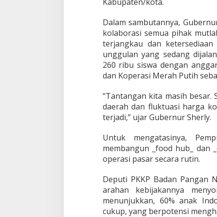
Kabupaten/kota.
o
v
i
Dalam sambutannya, Gubernur
n
kolaborasi semua pihak mutl
s
terjangkau dan ketersediaan
i
unggulan yang sedang dijalan
M
a
260 ribu siswa dengan anggar
l
dan Koperasi Merah Putih seba
u
t
“Tantangan kita masih besar. 
daerah dan fluktuasi harga ko
terjadi,” ujar Gubernur Sherly.
Untuk mengatasinya, Pempro
membangun _food hub_ dan _co
operasi pasar secara rutin.
Deputi PKKP Badan Pangan Nas
arahan kebijakannya menyor
menunjukkan, 60% anak Indo
cukup, yang berpotensi mengh