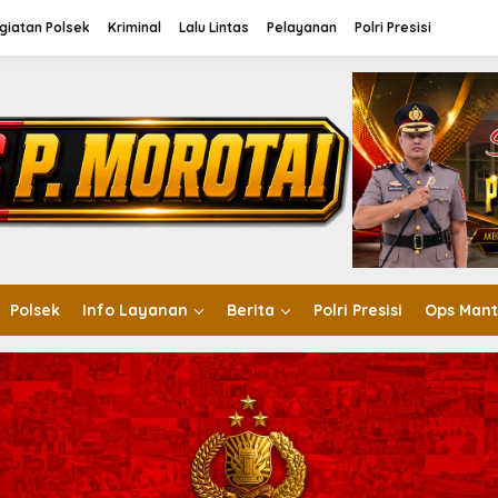
giatan Polsek
Kriminal
Lalu Lintas
Pelayanan
Polri Presisi
Polsek
Info Layanan
Berita
Polri Presisi
Ops Mant