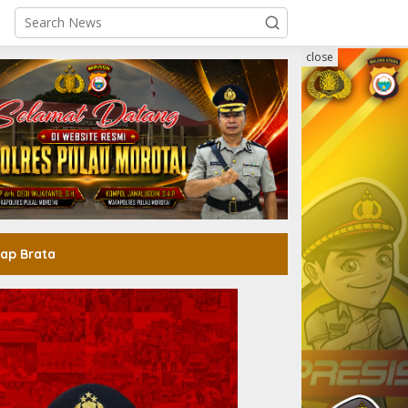
close
ap Brata