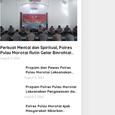
Perkuat Mental dan Spiritual, Polres
Pulau Morotai Rutin Gelar Binrohtal
untuk Bentuk Personel Berintegritas
August 5, 2026
Propam dan Pawas Polres
Pulau Morotai Laksanakan
Pengecekan Pelayanan,
August 5, 2026
Pastikan Masyarakat
Mendapat Pelayanan Optimal
Propam Polres Pulau Morotai
Laksanakan Pengawasan dan
Pengecekan Personel Saat
August 3, 2026
Apel Serah Terima Piket
Fungsi
Polres Pulau Morotai Ajak
Masyarakat Kibarkan