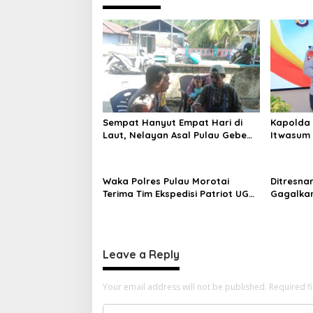
n
a
v
i
g
a
Sempat Hanyut Empat Hari di
Kapolda 
t
Laut, Nelayan Asal Pulau Gebe
Itwasum 
i
Ditemukan Selamat di Pantai
Perkuat A
Tawakali Morotai Utara
o
Waka Polres Pulau Morotai
Ditresna
n
Terima Tim Ekspedisi Patriot UGM,
Gagalka
Polri Siap Dukung Pengabdian
Sintetis
dan Riset di Wilayah Morotai
Leave a Reply
Your email address will not be published.
Required f