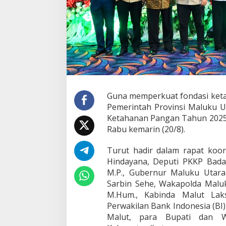
e
n
c
a
n
a
a
n
K
e
t
Guna memperkuat fondasi keta
a
Pemerintah Provinsi Maluku 
h
Ketahanan Pangan Tahun 2025. 
a
n
Rabu kemarin (20/8).
a
n
Turut hadir dalam rapat koord
P
Hindayana, Deputi PKKP Badan
a
M.P., Gubernur Maluku Utara
n
g
Sarbin Sehe, Wakapolda Maluku
a
M.Hum., Kabinda Malut La
n
Perwakilan Bank Indonesia (BI
P
Malut, para Bupati dan W
r