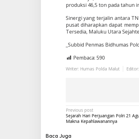
produksi 46,5 ton pada tahun i
Sinergi yang terjalin antara 
pusat diharapkan dapat mempe
Tersedia, Maluku Utara Sejahte
_Subbid Penmas Bidhumas Pold
Pembaca:
590
Writer: Humas Polda Malut
Editor
P
Previous post
Sejarah Hari Perjuangan Polri 21 Ag
o
Makna Kepahlawanannya
s
t
Baca Juga