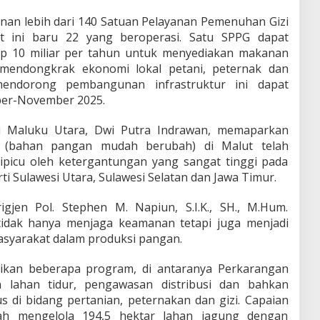
n lebih dari 140 Satuan Pelayanan Pemenuhan Gizi
at ini baru 22 yang beroperasi. Satu SPPG dapat
p 10 miliar per tahun untuk menyediakan makanan
 mendongkrak ekonomi lokal petani, peternak dan
mendorong pembangunan infrastruktur ini dapat
ober-November 2025.
si Maluku Utara, Dwi Putra Indrawan, memaparkan
od_ (bahan pangan mudah berubah) di Malut telah
dipicu oleh ketergantungan yang sangat tinggi pada
ti Sulawesi Utara, Sulawesi Selatan dan Jawa Timur.
gjen Pol. Stephen M. Napiun, S.I.K., SH., M.Hum.
idak hanya menjaga keamanan tetapi juga menjadi
syarakat dalam produksi pangan.
ikan beberapa program, di antaranya Perkarangan
n lahan tidur, pengawasan distribusi dan bahkan
s di bidang pertanian, peternakan dan gizi. Capaian
lah mengelola 194,5 hektar lahan jagung dengan