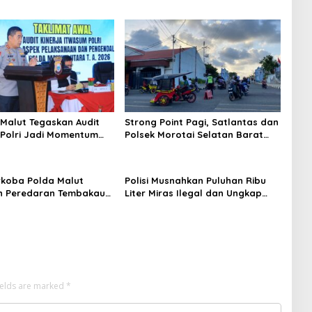
Malut Tegaskan Audit
Strong Point Pagi, Satlantas dan
Polri Jadi Momentum
Polsek Morotai Selatan Barat
kuntabilitas dan Kinerja
Hadir Wujudkan Keamanan serta
Keselamatan Berlalu Lintas
rkoba Polda Malut
Polisi Musnahkan Puluhan Ribu
n Peredaran Tembakau
Liter Miras Ilegal dan Ungkap
 di Halmahera Tengah
Jaringan Peredaran Senjata Api
Lintas Negara
ields are marked
*