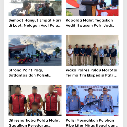
g
a
t
Sempat Hanyut Empat Hari
Kapolda Malut Tegaskan
di Laut, Nelayan Asal Pulau
Audit Itwasum Polri Jadi
i
Gebe Ditemukan Selamat di
Momentum Perkuat
o
Pantai Tawakali Morotai
Akuntabilitas dan Kinerja
Utara
n
Strong Point Pagi,
Waka Polres Pulau Morotai
Satlantas dan Polsek
Terima Tim Ekspedisi Patriot
Morotai Selatan Barat
UGM, Polri Siap Dukung
Hadir Wujudkan Keamanan
Pengabdian dan Riset di
serta Keselamatan Berlalu
Wilayah Morotai
Lintas
Ditresnarkoba Polda Malut
Polisi Musnahkan Puluhan
Gagalkan Peredaran
Ribu Liter Miras Ilegal dan