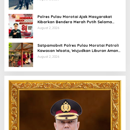
Polres Pulau Morotai Ajak Masyarakat
Kibarkan Bendera Merah Putih Selama
Bulan Kemerdekaan
August 2, 2026
Satpamobvit Polres Pulau Morotai Patroli
Kawasan Wisata, Wujudkan Liburan Aman
dan Kondusif
August 2, 2026