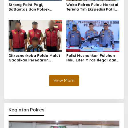
Strong Point Pagi,
Waka Polres Pulau Morotai
Satlantas dan Polsek
Terima Tim Ekspedisi Patriot
Morotai Selatan Barat
UGM, Polri Siap Dukung
Hadir Wujudkan Keamanan
Pengabdian dan Riset di
serta Keselamatan Berlalu
Wilayah Morotai
Lintas
Ditresnarkoba Polda Malut
Polisi Musnahkan Puluhan
Gagalkan Peredaran
Ribu Liter Miras Ilegal dan
Tembakau Sintetis di
Ungkap Jaringan
Halmahera Tengah
Peredaran Senjata Api
Lintas Negara
View More
Kegiatan Polres