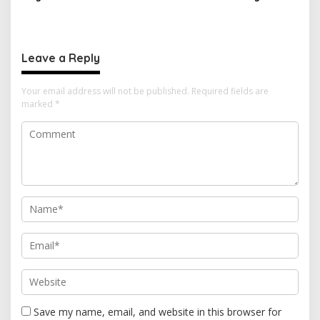
Tembakau Sintetis di
Ungkap Jaringan
Halmahera Tengah
Peredaran Senjata Api
Lintas Negara
Leave a Reply
Your email address will not be published.
Required fields are
marked
*
Save my name, email, and website in this browser for