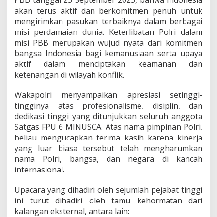
PBB tanggal 23 September 2025, bahwa Indonesia
n
akan terus aktif dan berkomitmen penuh untuk
g
mengirimkan pasukan terbaiknya dalam berbagai
e
n
misi perdamaian dunia. Keterlibatan Polri dalam
G
misi PBB merupakan wujud nyata dari komitmen
a
bangsa Indonesia bagi kemanusiaan serta upaya
r
aktif dalam menciptakan keamanan dan
u
ketenangan di wilayah konflik.
d
a
B
Wakapolri menyampaikan apresiasi setinggi-
h
tingginya atas profesionalisme, disiplin, dan
a
dedikasi tinggi yang ditunjukkan seluruh anggota
y
Satgas FPU 6 MINUSCA. Atas nama pimpinan Polri,
a
n
beliau mengucapkan terima kasih karena kinerja
g
yang luar biasa tersebut telah mengharumkan
k
nama Polri, bangsa, dan negara di kancah
a
internasional.
r
a
,
Upacara yang dihadiri oleh sejumlah pejabat tinggi
T
ini turut dihadiri oleh tamu kehormatan dari
e
kalangan eksternal, antara lain:
g