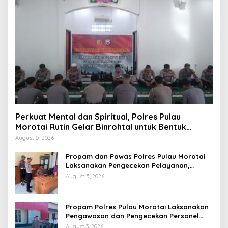
Perkuat Mental dan Spiritual, Polres Pulau
Morotai Rutin Gelar Binrohtal untuk Bentuk
Personel Berintegritas
August 5, 2026
Propam dan Pawas Polres Pulau Morotai
Laksanakan Pengecekan Pelayanan,
Pastikan Masyarakat Mendapat
August 5, 2026
Pelayanan Optimal
Propam Polres Pulau Morotai Laksanakan
Pengawasan dan Pengecekan Personel
Saat Apel Serah Terima Piket Fungsi
August 3, 2026