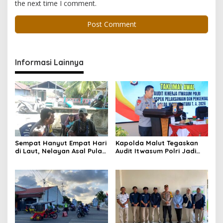
the next time I comment.
Informasi Lainnya
Sempat Hanyut Empat Hari
Kapolda Malut Tegaskan
di Laut, Nelayan Asal Pulau
Audit Itwasum Polri Jadi
Gebe Ditemukan Selamat di
Momentum Perkuat
Pantai Tawakali Morotai
Akuntabilitas dan Kinerja
Utara