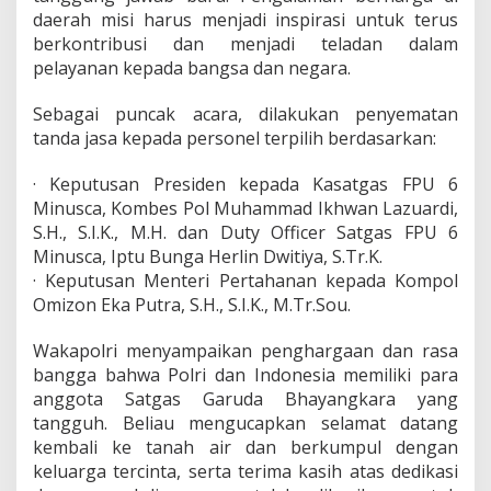
u
daerah misi harus menjadi inspirasi untuk terus
n
berkontribusi dan menjadi teladan dalam
g
pelayanan kepada bangsa dan negara.
P
e
Sebagai puncak acara, dilakukan penyematan
r
d
tanda jasa kepada personel terpilih berdasarkan:
a
m
· Keputusan Presiden kepada Kasatgas FPU 6
a
Minusca, Kombes Pol Muhammad Ikhwan Lazuardi,
i
S.H., S.I.K., M.H. dan Duty Officer Satgas FPU 6
a
n
Minusca, Iptu Bunga Herlin Dwitiya, S.Tr.K.
D
· Keputusan Menteri Pertahanan kepada Kompol
u
Omizon Eka Putra, S.H., S.I.K., M.Tr.Sou.
n
i
Wakapolri menyampaikan penghargaan dan rasa
a
bangga bahwa Polri dan Indonesia memiliki para
anggota Satgas Garuda Bhayangkara yang
tangguh. Beliau mengucapkan selamat datang
kembali ke tanah air dan berkumpul dengan
keluarga tercinta, serta terima kasih atas dedikasi