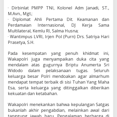
a
· Dirbinlat PMPP TNI, Kolonel Adm Janadi, ST.,
s
k
M.Avn., Mgt.;
a
· Diplomat Ahli Pertama Dit. Keamanan dan
n
Perdamaian Internasional, DJ Kerja Sama
K
Multilateral, Kemlu RI, Salma Husna;
o
m
· Wantimpus LVRI, Irjen Pol (Purn) Drs. Satriya Hari
i
Prasetya, S.H.
t
m
Pada kesempatan yang penuh khidmat ini,
e
Wakapolri juga menyampaikan duka cita yang
n
I
mendalam atas gugurnya Briptu Anumerta Sri
n
Widodo dalam pelaksanaan tugas. Seluruh
d
keluarga besar Polri mendoakan agar almarhum
o
mendapat tempat terbaik di sisi Tuhan Yang Maha
n
Esa, serta keluarga yang ditinggalkan diberikan
e
s
kekuatan dan ketabahan.
i
a
Wakapolri menekankan bahwa kepulangan Satgas
D
bukanlah akhir pengabdian, melainkan awal dari
u
tanggung jawab baru. Pengalaman berharga di
k