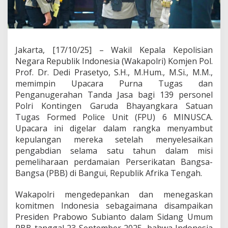
u
r
n
a
T
Jakarta, [17/10/25] – Wakil Kepala Kepolisian
u
g
Negara Republik Indonesia (Wakapolri) Komjen Pol.
a
Prof. Dr. Dedi Prasetyo, S.H., M.Hum., M.Si., M.M.,
s
memimpin Upacara Purna Tugas dan
1
Penganugerahan Tanda Jasa bagi 139 personel
3
9
Polri Kontingen Garuda Bhayangkara Satuan
P
Tugas Formed Police Unit (FPU) 6 MINUSCA.
e
Upacara ini digelar dalam rangka menyambut
r
kepulangan mereka setelah menyelesaikan
s
pengabdian selama satu tahun dalam misi
o
n
pemeliharaan perdamaian Perserikatan Bangsa-
e
Bangsa (PBB) di Bangui, Republik Afrika Tengah.
l
K
Wakapolri mengedepankan dan menegaskan
o
komitmen Indonesia sebagaimana disampaikan
n
t
Presiden Prabowo Subianto dalam Sidang Umum
i