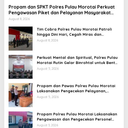
Propam dan SPKT Polres Pulau Morotai Perkuat
Pengawasan Piket dan Pelayanan Masyarakat
Selama 1×24 Jam
August 8, 2026
Tim Cobra Polres Pulau Morotai Patroli
hingga Dini Hari, Cegah Miras dan
Gangguan Kamtibmas
August 8, 2026
Perkuat Mental dan Spiritual, Polres Pulau
Morotai Rutin Gelar Binrohtal untuk Bentuk
Personel Berintegritas
August 5, 2026
Propam dan Pawas Polres Pulau Morotai
Laksanakan Pengecekan Pelayanan,
Pastikan Masyarakat Mendapat
August 5, 2026
Pelayanan Optimal
Propam Polres Pulau Morotai Laksanakan
Pengawasan dan Pengecekan Personel
Saat Apel Serah Terima Piket Fungsi
August 3, 2026