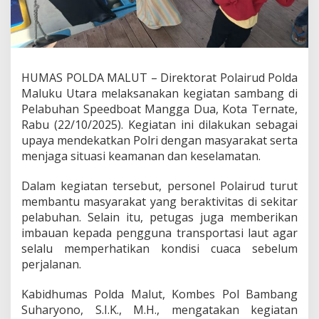
l
a
i
r
u
d
HUMAS POLDA MALUT – Direktorat Polairud Polda
P
Maluku Utara melaksanakan kegiatan sambang di
o
l
Pelabuhan Speedboat Mangga Dua, Kota Ternate,
d
Rabu (22/10/2025). Kegiatan ini dilakukan sebagai
a
upaya mendekatkan Polri dengan masyarakat serta
M
menjaga situasi keamanan dan keselamatan.
a
l
u
Dalam kegiatan tersebut, personel Polairud turut
t
membantu masyarakat yang beraktivitas di sekitar
B
pelabuhan. Selain itu, petugas juga memberikan
a
imbauan kepada pengguna transportasi laut agar
n
selalu memperhatikan kondisi cuaca sebelum
t
u
perjalanan.
A
k
Kabidhumas Polda Malut, Kombes Pol Bambang
t
Suharyono, S.I.K., M.H., mengatakan kegiatan
i