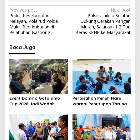
g
a
P
Previous post
Next post
D
Peduli Keselamatan
Polsek Jailolo Selatan
o
u
Nelayan, Polairud Polda
Dukung Gerakan Pangan
a
s
Malut Beri Imbauan di
Murah, Salurkan 1,2 Ton
Pelabuhan Bastiong
Beras SPHP ke Masyarakat
t
n
Baca Juga
a
v
i
g
a
t
Event Domino Gotalamo
Perpisahan Penuh Haru
Cup 2026 Jadi Wadah
Warnai Penutupan Taruna
i
Silaturahmi dan Pererat
Bakti Akpol di Tidore
o
Kebersamaan Masyarakat
Kepulauan
Morotai
n