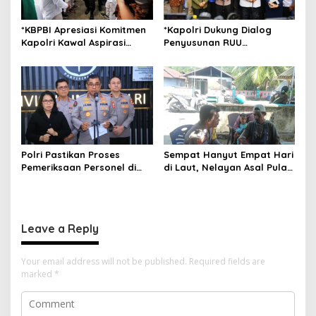
*KBPBI Apresiasi Komitmen
*Kapolri Dukung Dialog
Kapolri Kawal Aspirasi
Penyusunan RUU
dalam Pembahasan RUU
Ketenagakerjaan, Siap Jadi
Ketenagakerjaan*
Jembatan Aspirasi Buruh*
Polri Pastikan Proses
Sempat Hanyut Empat Hari
Pemeriksaan Personel di
di Laut, Nelayan Asal Pulau
Aceh Dilaksanakan Secara
Gebe Ditemukan Selamat di
Profesional dan
Pantai Tawakali Morotai
Transparan
Utara
Leave a Reply
Your email address will not be published.
Required fields are
marked
*