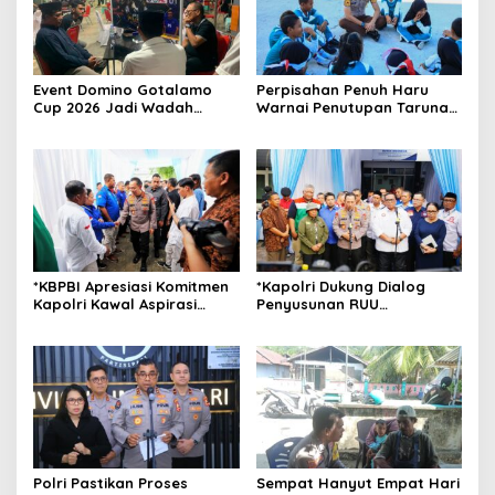
Event Domino Gotalamo
Perpisahan Penuh Haru
Cup 2026 Jadi Wadah
Warnai Penutupan Taruna
Silaturahmi dan Pererat
Bakti Akpol di Tidore
Kebersamaan Masyarakat
Kepulauan
Morotai
*KBPBI Apresiasi Komitmen
*Kapolri Dukung Dialog
Kapolri Kawal Aspirasi
Penyusunan RUU
dalam Pembahasan RUU
Ketenagakerjaan, Siap Jadi
Ketenagakerjaan*
Jembatan Aspirasi Buruh*
Polri Pastikan Proses
Sempat Hanyut Empat Hari