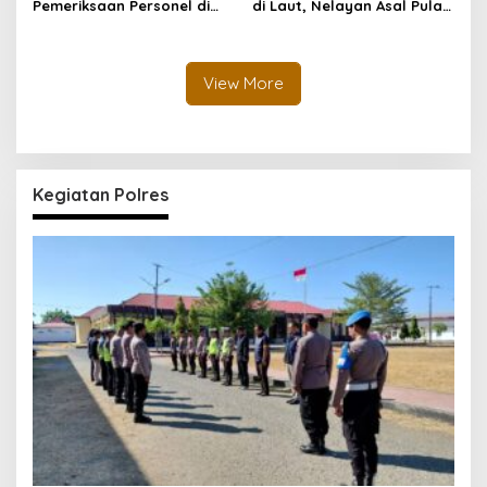
Pemeriksaan Personel di
di Laut, Nelayan Asal Pulau
Aceh Dilaksanakan Secara
Gebe Ditemukan Selamat di
Profesional dan
Pantai Tawakali Morotai
Transparan
Utara
View More
Kegiatan Polres