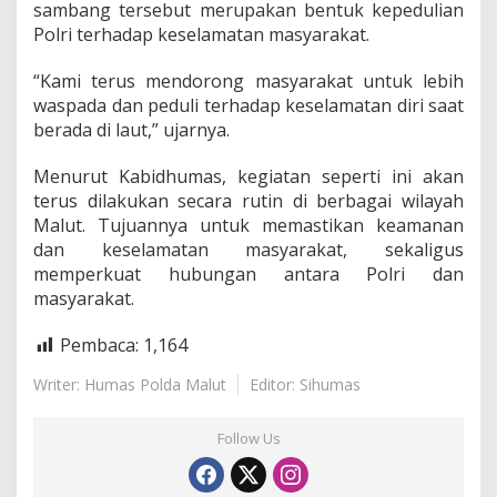
sambang tersebut merupakan bentuk kepedulian
v
i
Polri terhadap keselamatan masyarakat.
t
a
“Kami terus mendorong masyarakat untuk lebih
s
waspada dan peduli terhadap keselamatan diri saat
W
berada di laut,” ujarnya.
a
r
g
Menurut Kabidhumas, kegiatan seperti ini akan
a
terus dilakukan secara rutin di berbagai wilayah
d
Malut. Tujuannya untuk memastikan keamanan
i
dan keselamatan masyarakat, sekaligus
P
e
memperkuat hubungan antara Polri dan
l
masyarakat.
a
b
Pembaca:
1,164
u
h
Writer: Humas Polda Malut
Editor: Sihumas
a
n
M
Follow Us
a
n
g