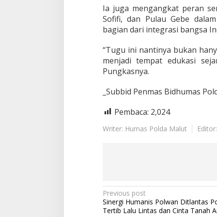
Ia juga mengangkat peran sen
Sofifi, dan Pulau Gebe dala
bagian dari integrasi bangsa In
“Tugu ini nantinya bukan hany
menjadi tempat edukasi seja
Pungkasnya.
_Subbid Penmas Bidhumas Pold
Pembaca:
2,024
Writer: Humas Polda Malut
Editor
P
Previous post
Sinergi Humanis Polwan Ditlantas Po
o
Tertib Lalu Lintas dan Cinta Tanah A