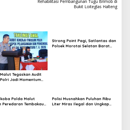
Rehabilitasi Pembangunan Tugu Brimob di
Bukit Loiteglas Halteng
Strong Point Pagi, Satlantas dan
Polsek Morotai Selatan Barat
Hadir Wujudkan Keamanan serta
Keselamatan Berlalu Lintas
Malut Tegaskan Audit
Polri Jadi Momentum
kuntabilitas dan Kinerja
rkoba Polda Malut
Polisi Musnahkan Puluhan Ribu
n Peredaran Tembakau
Liter Miras Ilegal dan Ungkap
 di Halmahera Tengah
Jaringan Peredaran Senjata Api
Lintas Negara