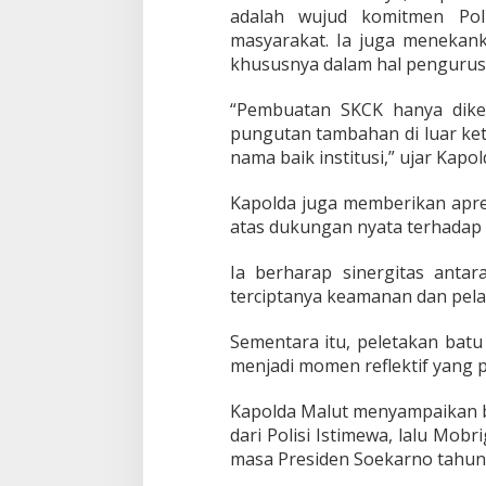
n
adalah wujud komitmen Pol
g
masyarakat. Ia juga menekank
S
khususnya dalam hal pengurus
K
C
K
“Pembuatan SKCK hanya dike
d
pungutan tambahan di luar ke
i
nama baik institusi,” ujar Kapol
P
o
l
Kapolda juga memberikan apr
r
atas dukungan nyata terhadap 
e
s
Ia berharap sinergitas antar
H
terciptanya keamanan dan pela
a
l
t
Sementara itu, peletakan bat
e
menjadi momen reflektif yang
n
g
Kapolda Malut menyampaikan b
dari Polisi Istimewa, lalu Mob
masa Presiden Soekarno tahun