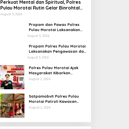
Perkuat Mental dan Spiritual, Polres
Pulau Morotai Rutin Gelar Binrohtal
untuk Bentuk Personel Berintegritas
August 5, 2026
Propam dan Pawas Polres
Pulau Morotai Laksanakan
Pengecekan Pelayanan,
August 5, 2026
Pastikan Masyarakat
Mendapat Pelayanan Optimal
Propam Polres Pulau Morotai
Laksanakan Pengawasan dan
Pengecekan Personel Saat
August 3, 2026
Apel Serah Terima Piket
Fungsi
Polres Pulau Morotai Ajak
Masyarakat Kibarkan
Bendera Merah Putih Selama
August 2, 2026
Bulan Kemerdekaan
Satpamobvit Polres Pulau
Morotai Patroli Kawasan
Wisata, Wujudkan Liburan
August 2, 2026
Aman dan Kondusif