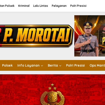
tan Polsek
Kriminal
Lalu Lintas
Pelayanan
Polri Presisi
Polsek
Info Layanan
Berita
Polri Presisi
Ops Mant