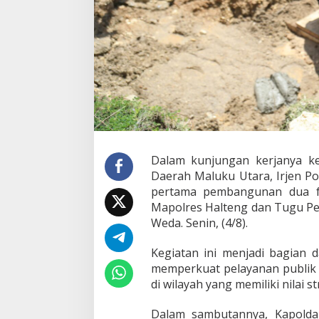
d
a
L
e
t
a
k
k
a
n
B
a
t
Dalam kunjungan kerjanya k
u
Daerah Maluku Utara, Irjen Po
P
pertama pembangunan dua fa
e
Mapolres Halteng dan Tugu Pe
r
t
Weda. Senin, (4/8).
a
m
Kegiatan ini menjadi bagian 
a
memperkuat pelayanan publik d
G
di wilayah yang memiliki nilai st
e
d
u
Dalam sambutannya, Kapol