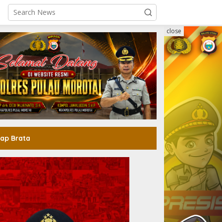
close
ap Brata