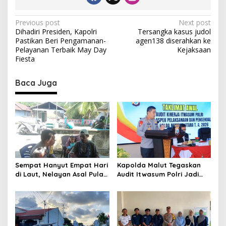
P
Previous post
Next post
Dihadiri Presiden, Kapolri
Tersangka kasus judol
o
Pastikan Beri Pengamanan-
agen138 diserahkan ke
s
Pelayanan Terbaik May Day
Kejaksaan
Fiesta
t
n
Baca Juga
a
v
i
g
a
t
Sempat Hanyut Empat Hari
Kapolda Malut Tegaskan
di Laut, Nelayan Asal Pulau
Audit Itwasum Polri Jadi
i
Gebe Ditemukan Selamat di
Momentum Perkuat
o
Pantai Tawakali Morotai
Akuntabilitas dan Kinerja
Utara
n