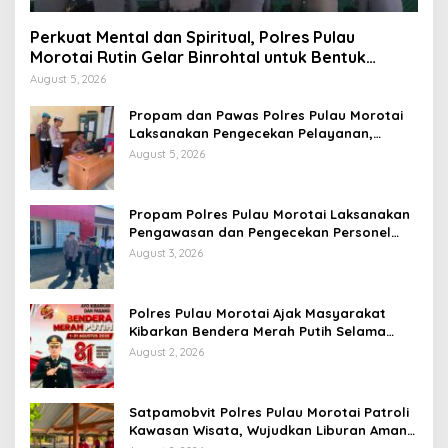
Perkuat Mental dan Spiritual, Polres Pulau
Morotai Rutin Gelar Binrohtal untuk Bentuk
Personel Berintegritas
August 5, 2026
Propam dan Pawas Polres Pulau Morotai
Laksanakan Pengecekan Pelayanan,
Pastikan Masyarakat Mendapat
August 5, 2026
Pelayanan Optimal
Propam Polres Pulau Morotai Laksanakan
Pengawasan dan Pengecekan Personel
Saat Apel Serah Terima Piket Fungsi
August 3, 2026
Polres Pulau Morotai Ajak Masyarakat
Kibarkan Bendera Merah Putih Selama
Bulan Kemerdekaan
August 2, 2026
Satpamobvit Polres Pulau Morotai Patroli
Kawasan Wisata, Wujudkan Liburan Aman