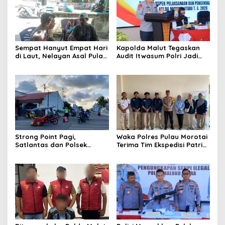
Sempat Hanyut Empat Hari
Kapolda Malut Tegaskan
di Laut, Nelayan Asal Pulau
Audit Itwasum Polri Jadi
Gebe Ditemukan Selamat di
Momentum Perkuat
Pantai Tawakali Morotai
Akuntabilitas dan Kinerja
Utara
Strong Point Pagi,
Waka Polres Pulau Morotai
Satlantas dan Polsek
Terima Tim Ekspedisi Patriot
Morotai Selatan Barat
UGM, Polri Siap Dukung
Hadir Wujudkan Keamanan
Pengabdian dan Riset di
serta Keselamatan Berlalu
Wilayah Morotai
Lintas