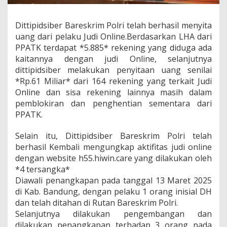
o
l
e
Dittipidsiber Bareskrim Polri telah berhasil menyita
h
uang dari pelaku Judi Online.Berdasarkan LHA dari
B
PPATK terdapat *5.885* rekening yang diduga ada
a
kaitannya dengan judi Online, selanjutnya
r
e
dittipidsiber melakukan penyitaan uang senilai
s
*Rp.61 Miliar* dari 164 rekening yang terkait Judi
k
Online dan sisa rekening lainnya masih dalam
r
pemblokiran dan penghentian sementara dari
i
m
PPATK.
P
o
Selain itu, Dittipidsiber Bareskrim Polri telah
l
berhasil Kembali mengungkap aktifitas judi online
r
dengan website h55.hiwin.care yang dilakukan oleh
i
*4 tersangka*
Diawali penangkapan pada tanggal 13 Maret 2025
di Kab. Bandung, dengan pelaku 1 orang inisial DH
dan telah ditahan di Rutan Bareskrim Polri.
Selanjutnya dilakukan pengembangan dan
dilakukan penangkapan terhadap 3 orang pada