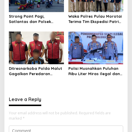
Strong Point Pagi,
Waka Polres Pulau Morotai
Satlantas dan Polsek
Terima Tim Ekspedisi Patriot
Morotai Selatan Barat
UGM, Polri Siap Dukung
Hadir Wujudkan Keamanan
Pengabdian dan Riset di
serta Keselamatan Berlalu
Wilayah Morotai
Lintas
Ditresnarkoba Polda Malut
Polisi Musnahkan Puluhan
Gagalkan Peredaran
Ribu Liter Miras Ilegal dan
Tembakau Sintetis di
Ungkap Jaringan
Halmahera Tengah
Peredaran Senjata Api
Lintas Negara
Leave a Reply
Your email address will not be published.
Required fields are
marked
*