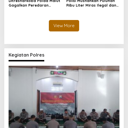
Ditresnarkoba Polda Malut
Polisi Musnahkan Puluhan
Gagalkan Peredaran
Ribu Liter Miras Ilegal dan
Tembakau Sintetis di
Ungkap Jaringan
Halmahera Tengah
Peredaran Senjata Api
Lintas Negara
View More
Kegiatan Polres