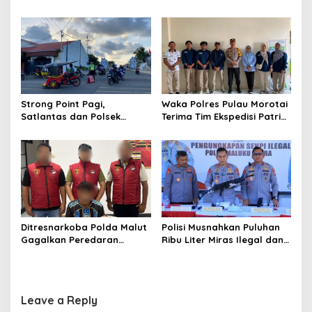
n
Gebe Ditemukan Selamat di
Momentum Perkuat
Pantai Tawakali Morotai
Akuntabilitas dan Kinerja
Utara
Strong Point Pagi,
Waka Polres Pulau Morotai
Satlantas dan Polsek
Terima Tim Ekspedisi Patriot
Morotai Selatan Barat
UGM, Polri Siap Dukung
Hadir Wujudkan Keamanan
Pengabdian dan Riset di
serta Keselamatan Berlalu
Wilayah Morotai
Lintas
Ditresnarkoba Polda Malut
Polisi Musnahkan Puluhan
Gagalkan Peredaran
Ribu Liter Miras Ilegal dan
Tembakau Sintetis di
Ungkap Jaringan
Halmahera Tengah
Peredaran Senjata Api
Lintas Negara
Leave a Reply