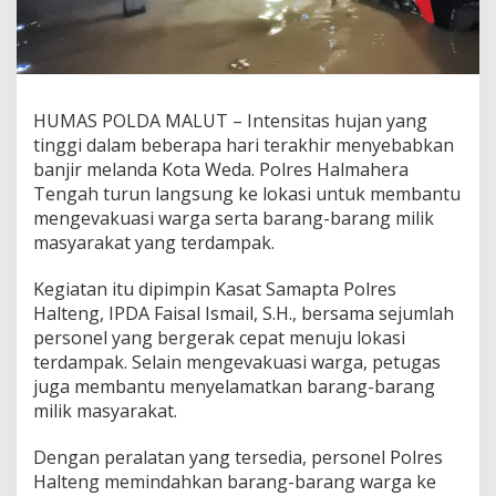
v
a
k
u
a
s
HUMAS POLDA MALUT – Intensitas hujan yang
i
tinggi dalam beberapa hari terakhir menyebabkan
W
a
banjir melanda Kota Weda. Polres Halmahera
r
Tengah turun langsung ke lokasi untuk membantu
g
mengevakuasi warga serta barang-barang milik
a
masyarakat yang terdampak.
S
a
a
Kegiatan itu dipimpin Kasat Samapta Polres
t
Halteng, IPDA Faisal Ismail, S.H., bersama sejumlah
B
personel yang bergerak cepat menuju lokasi
a
terdampak. Selain mengevakuasi warga, petugas
n
juga membantu menyelamatkan barang-barang
j
i
milik masyarakat.
r
R
Dengan peralatan yang tersedia, personel Polres
e
Halteng memindahkan barang-barang warga ke
n