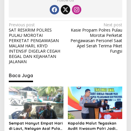
P
Previous post
Next post
SAT RESKRIM POLRES
Kasie Propam Polres Pulau
o
PULAU MOROTAI
Morotai Perketat
s
PERKETAT PENGAWASAN
Pengawasan Personel Saat
MALAM HARI, KRYD
Apel Serah Terima Piket
t
INTENSIF DIGELAR CEGAH
Fungsi
BEGAL DAN KEJAHATAN
n
JALANAN
a
v
Baca Juga
i
g
a
t
i
o
Sempat Hanyut Empat Hari
Kapolda Malut Tegaskan
di Laut, Nelayan Asal Pulau
Audit Itwasum Polri Jadi