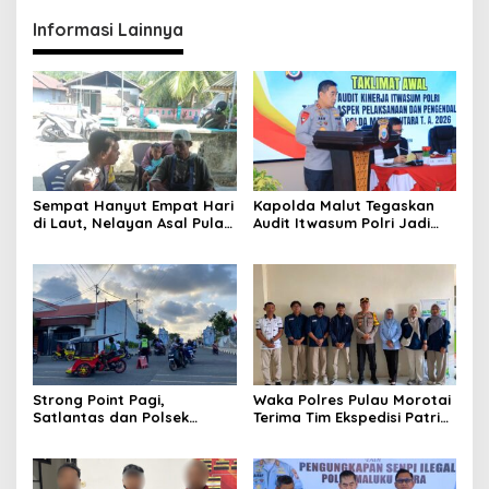
Informasi Lainnya
Sempat Hanyut Empat Hari
Kapolda Malut Tegaskan
di Laut, Nelayan Asal Pulau
Audit Itwasum Polri Jadi
Gebe Ditemukan Selamat di
Momentum Perkuat
Pantai Tawakali Morotai
Akuntabilitas dan Kinerja
Utara
Strong Point Pagi,
Waka Polres Pulau Morotai
Satlantas dan Polsek
Terima Tim Ekspedisi Patriot
Morotai Selatan Barat
UGM, Polri Siap Dukung
Hadir Wujudkan Keamanan
Pengabdian dan Riset di
serta Keselamatan Berlalu
Wilayah Morotai
Lintas