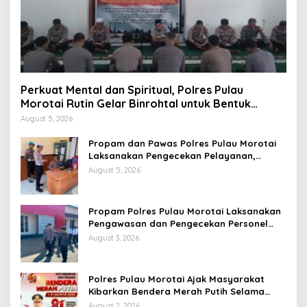
Perkuat Mental dan Spiritual, Polres Pulau
Morotai Rutin Gelar Binrohtal untuk Bentuk
Personel Berintegritas
August 5, 2026
Propam dan Pawas Polres Pulau Morotai
Laksanakan Pengecekan Pelayanan,
Pastikan Masyarakat Mendapat
August 5, 2026
Pelayanan Optimal
Propam Polres Pulau Morotai Laksanakan
Pengawasan dan Pengecekan Personel
Saat Apel Serah Terima Piket Fungsi
August 3, 2026
Polres Pulau Morotai Ajak Masyarakat
Kibarkan Bendera Merah Putih Selama
Bulan Kemerdekaan
August 2, 2026