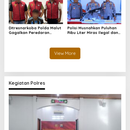
Ditresnarkoba Polda Malut
Polisi Musnahkan Puluhan
Gagalkan Peredaran
Ribu Liter Miras Ilegal dan
Tembakau Sintetis di
Ungkap Jaringan
Halmahera Tengah
Peredaran Senjata Api
Lintas Negara
View More
Kegiatan Polres