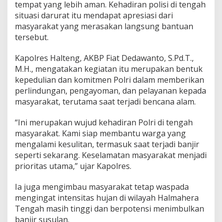
tempat yang lebih aman. Kehadiran polisi di tengah
d
a
situasi darurat itu mendapat apresiasi dari
m
masyarakat yang merasakan langsung bantuan
K
tersebut.
o
t
Kapolres Halteng, AKBP Fiat Dedawanto, S.Pd.T.,
a
W
M.H., mengatakan kegiatan itu merupakan bentuk
e
kepedulian dan komitmen Polri dalam memberikan
d
perlindungan, pengayoman, dan pelayanan kepada
a
masyarakat, terutama saat terjadi bencana alam.
“Ini merupakan wujud kehadiran Polri di tengah
masyarakat. Kami siap membantu warga yang
mengalami kesulitan, termasuk saat terjadi banjir
seperti sekarang. Keselamatan masyarakat menjadi
prioritas utama,” ujar Kapolres.
Ia juga mengimbau masyarakat tetap waspada
mengingat intensitas hujan di wilayah Halmahera
Tengah masih tinggi dan berpotensi menimbulkan
banjir susulan.