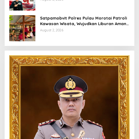
Satpamobvit Polres Pulau Morotai Patroli
Kawasan Wisata, Wujudkan Liburan Aman
dan Kondusif
August 2, 2026