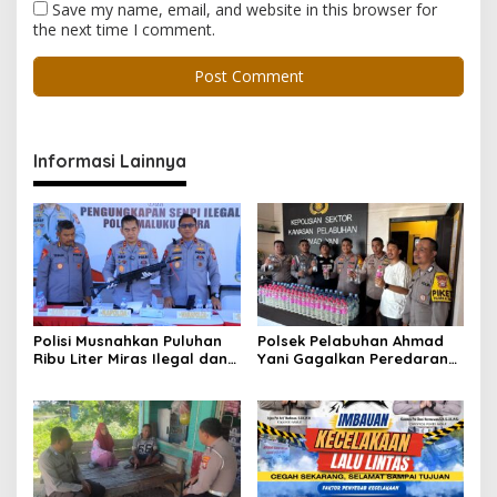
Save my name, email, and website in this browser for
the next time I comment.
Informasi Lainnya
Polisi Musnahkan Puluhan
Polsek Pelabuhan Ahmad
Ribu Liter Miras Ilegal dan
Yani Gagalkan Peredaran
Ungkap Jaringan
113 Botol Cap Tikus,
Peredaran Senjata Api
Disembunyikan di Dapur
Lintas Negara
Kapal