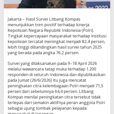
S
u
r
v
Jakarta – Hasil Survei Litbang Kompas
e
menunjukkan tren positif terhadap kinerja
i
L
Kepolisian Negara Republik Indonesia (Polri).
i
Tingkat kepercayaan masyarakat terhadap institusi
t
kepolisian tercatat meningkat menjadi 82,4 persen,
b
lebih tinggi dibandingkan hasil survei tahun 2025
a
n
yang berada pada angka 76,2 persen.
g
K
Survei yang dilaksanakan pada 9–18 April 2026
o
melalui wawancara tatap muka terhadap 1.200
m
responden di seluruh Indonesia dan dipublikasikan
p
a
pada Jumat (26/6/2026) itu juga mencatat
s
peningkatan citra kelembagaan Polri menjadi 71,5
T
persen dari sebelumnya 64,4 persen. Litbang
e
Kompas menilai peningkatan citra tersebut tidak
g
terlepas dari semakin aktifnya peran anggota Polri
a
s
sebagai ujung tombak pelayanan kepada
k
masyarakat di lapangan.