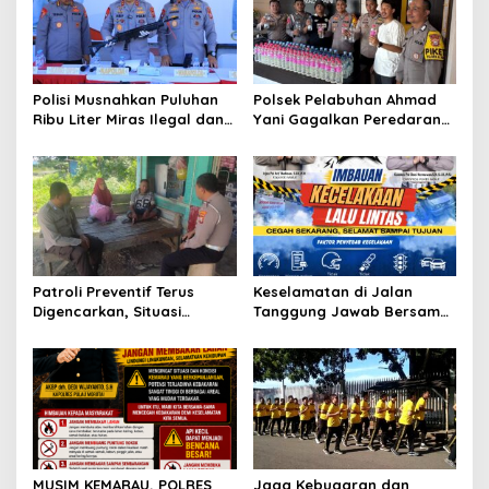
g
a
t
Polisi Musnahkan Puluhan
Polsek Pelabuhan Ahmad
i
Ribu Liter Miras Ilegal dan
Yani Gagalkan Peredaran
o
Ungkap Jaringan
113 Botol Cap Tikus,
Peredaran Senjata Api
Disembunyikan di Dapur
n
Lintas Negara
Kapal
Patroli Preventif Terus
Keselamatan di Jalan
Digencarkan, Situasi
Tanggung Jawab Bersama,
Kamtibmas di Pulau
Polda Malut Gencarkan
Morotai Tetap Aman dan
Edukasi Cegah Kecelakaan
Kondusif
Lalu Lintas
MUSIM KEMARAU, POLRES
Jaga Kebugaran dan