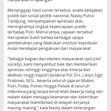
a
n
Menanggapi hasil survei tersebut, analis kebijakan
K
publik dan sosial-politik nasional, Nasky Putra
e
p
Tandjung, menyampaikan apresiasi atas
e
meningkatnya tingkat kepercayaan publik
r
terhadap Polri. Menurutnya, capaian tersebut
c
merupakan bukti bahwa berbagai upaya
a
y
pembenahan yang dilakukan institusi kepolisian
a
mulai mendapat pengakuan dari masyarakat.
a
n
“Sebagai bagian dari elemen masyarakat sipil (civil
P
society), kami menyambut baik dan memberikan
u
b
apresiasi setinggi-tingginya atas kinerja dan
l
dedikasi tinggi Kapolri Jenderal Pol. Drs. Listyo Sigit
i
Prabowo, M.Si., beserta seluruh jajaran Mabes
k
Polri, Polda, Polres hingga Polsek di seluruh
t
Indonesia yang tanpa kenal lelah bekerja siang dan
e
r
malam dalam menjaga keamanan dan ketertiban
h
masyarakat (kamtibmas) di wilayah kerjanya
a
masing-masing,” kata Nasky dalam keterangan
d