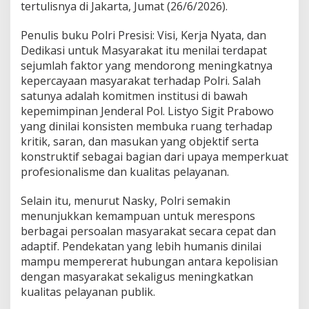
tertulisnya di Jakarta, Jumat (26/6/2026).
a
p
P
Penulis buku Polri Presisi: Visi, Kerja Nyata, dan
o
Dedikasi untuk Masyarakat itu menilai terdapat
l
sejumlah faktor yang mendorong meningkatnya
r
kepercayaan masyarakat terhadap Polri. Salah
i
T
satunya adalah komitmen institusi di bawah
e
kepemimpinan Jenderal Pol. Listyo Sigit Prabowo
r
yang dinilai konsisten membuka ruang terhadap
u
kritik, saran, dan masukan yang objektif serta
s
konstruktif sebagai bagian dari upaya memperkuat
M
e
profesionalisme dan kualitas pelayanan.
n
g
Selain itu, menurut Nasky, Polri semakin
u
menunjukkan kemampuan untuk merespons
a
berbagai persoalan masyarakat secara cepat dan
t
adaptif. Pendekatan yang lebih humanis dinilai
mampu mempererat hubungan antara kepolisian
dengan masyarakat sekaligus meningkatkan
kualitas pelayanan publik.