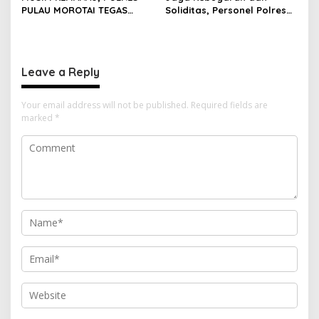
PULAU MOROTAI TEGAS
Soliditas, Personel Polres
LARANG PEMBAKARAN
Pulau Morotai Gelar
LAHAN: SATU API KECIL BISA
Olahraga Pagi Bersama
MENJADI BENCANA BESAR
Leave a Reply
Your email address will not be published.
Required fields are
marked
*