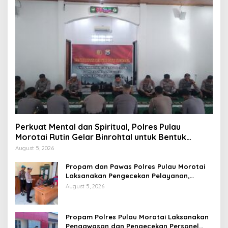
Perkuat Mental dan Spiritual, Polres Pulau
Morotai Rutin Gelar Binrohtal untuk Bentuk
Personel Berintegritas
August 5, 2026
Propam dan Pawas Polres Pulau Morotai
Laksanakan Pengecekan Pelayanan,
Pastikan Masyarakat Mendapat
August 5, 2026
Pelayanan Optimal
Propam Polres Pulau Morotai Laksanakan
Pengawasan dan Pengecekan Personel