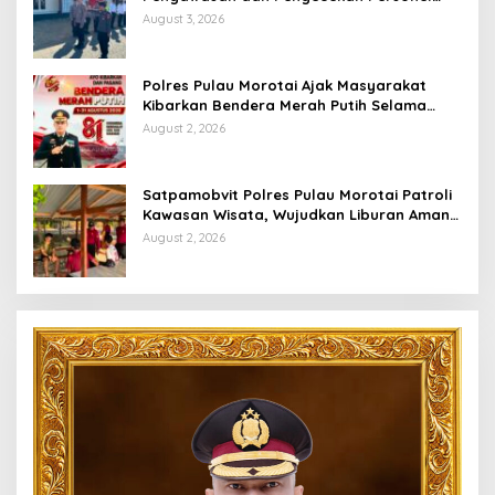
Saat Apel Serah Terima Piket Fungsi
August 3, 2026
Polres Pulau Morotai Ajak Masyarakat
Kibarkan Bendera Merah Putih Selama
Bulan Kemerdekaan
August 2, 2026
Satpamobvit Polres Pulau Morotai Patroli
Kawasan Wisata, Wujudkan Liburan Aman
dan Kondusif
August 2, 2026