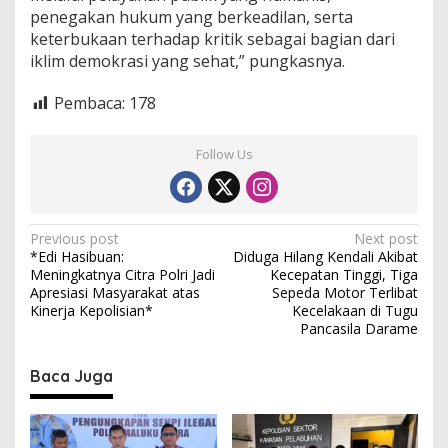
penegakan hukum yang berkeadilan, serta
keterbukaan terhadap kritik sebagai bagian dari
iklim demokrasi yang sehat,” pungkasnya.
Pembaca:
178
Follow Us
P
Previous post
Next post
*Edi Hasibuan:
Diduga Hilang Kendali Akibat
o
Meningkatnya Citra Polri Jadi
Kecepatan Tinggi, Tiga
s
Apresiasi Masyarakat atas
Sepeda Motor Terlibat
Kinerja Kepolisian*
Kecelakaan di Tugu
t
Pancasila Darame
n
Baca Juga
a
v
i