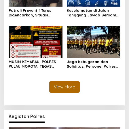
Patroli Preventif Terus
Keselamatan di Jalan
Digencarkan, Situasi
Tanggung Jawab Bersama,
Kamtibmas di Pulau
Polda Malut Gencarkan
Morotai Tetap Aman dan
Edukasi Cegah Kecelakaan
Kondusif
Lalu Lintas
MUSIM KEMARAU, POLRES
Jaga Kebugaran dan
PULAU MOROTAI TEGAS
Soliditas, Personel Polres
LARANG PEMBAKARAN
Pulau Morotai Gelar
LAHAN: SATU API KECIL BISA
Olahraga Pagi Bersama
MENJADI BENCANA BESAR
View More
Kegiatan Polres