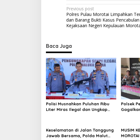
e
P
D
Previous post
K
Polres Pulau Morotai Limpahkan Te
o
P
dan Barang Bukti Kasus Pencabulan
s
Kejaksaan Negeri Kepulauan Morota
t
n
Baca Juga
a
v
i
g
a
t
i
Polisi Musnahkan Puluhan Ribu
Polsek P
Liter Miras Ilegal dan Ungkap
Gagalkan
o
Jaringan Peredaran Senjata Api
Cap Tiku
Lintas Negara
Dapur Ka
n
Keselamatan di Jalan Tanggung
MUSIM K
Jawab Bersama, Polda Malut
MOROTAI