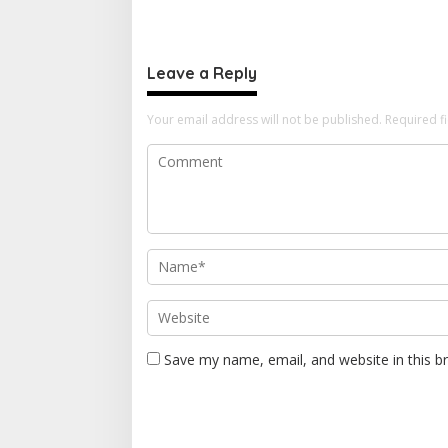
Gencarkan Edukasi Cegah
PEMBAKAR
Kecelakaan Lalu Lintas
KECIL BI
BESAR
Leave a Reply
Your email address will not be published.
Required f
Save my name, email, and website in this b