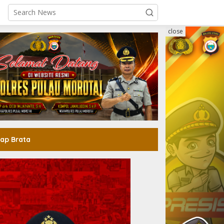
close
ap Brata