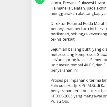
u
Utara, Provinsi Sulawesi Utara
t
Halmahera Selatan, pada akhir
S
menggunakan alat tangkap yan
e
r
a
Direktur Polairud Polda Malut,
h
penanganan perkara ini berlanj
k
perikanan, sehingga kewenang
a
teknis terkait.
n
T
e
Sejumlah barang bukti yang di
r
meter selang kompresor, 8 bua
s
set/unit jaring kalase. Sementa
a
unit mesin tempel 40 PK, dan 3
n
g
penyerahan ini.
k
a
Proses pelimpahan diterima l
d
Fahrudin Hadji, S.Pi., M.Si, d
a
penyerahan tersebut, turut had
n
B
KP.XXX-2006 yang mengawal pro
a
Pulau Obi.
r