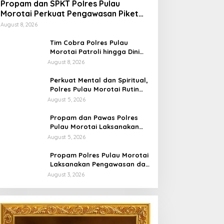
Propam dan SPKT Polres Pulau
Morotai Perkuat Pengawasan Piket
dan Pelayanan Masyarakat Selama
August 8, 2026
1×24 Jam
Tim Cobra Polres Pulau
Morotai Patroli hingga Dini
Hari, Cegah Miras dan
August 8, 2026
Gangguan Kamtibmas
Perkuat Mental dan Spiritual,
Polres Pulau Morotai Rutin
Gelar Binrohtal untuk Bentuk
August 5, 2026
Personel Berintegritas
Propam dan Pawas Polres
Pulau Morotai Laksanakan
Pengecekan Pelayanan,
August 5, 2026
Pastikan Masyarakat
Mendapat Pelayanan Optimal
Propam Polres Pulau Morotai
Laksanakan Pengawasan dan
Pengecekan Personel Saat
August 3, 2026
Apel Serah Terima Piket
Fungsi