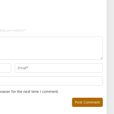
AN LAHAN: SATU API
Gelar Olahraga Pagi Bersama
SA MENJADI BENCANA
ields are marked
*
rowser for the next time I comment.