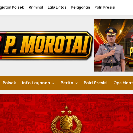
giatan Polsek
Kriminal
Lalu Lintas
Pelayanan
Polri Presisi
Polsek
Info Layanan
Berita
Polri Presisi
Ops Mant