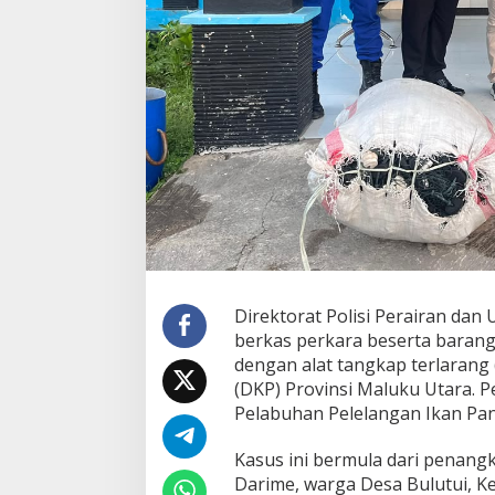
k
L
a
u
t
,
D
i
t
p
o
l
a
i
r
u
Direktorat Polisi Perairan dan
d
berkas perkara beserta barang
P
o
dengan alat tangkap terlarang
l
(DKP) Provinsi Maluku Utara. Pe
d
Pelabuhan Pelelangan Ikan Pa
a
M
Kasus ini bermula dari penan
a
l
Darime, warga Desa Bulutui, 