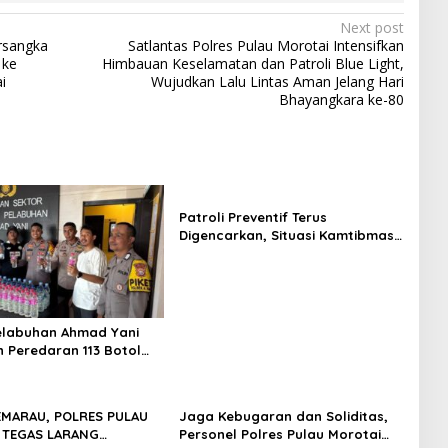
Next post
rsangka
Satlantas Polres Pulau Morotai Intensifkan
 ke
Himbauan Keselamatan dan Patroli Blue Light,
i
Wujudkan Lalu Lintas Aman Jelang Hari
Bhayangkara ke-80
Patroli Preventif Terus
Digencarkan, Situasi Kamtibmas
di Pulau Morotai Tetap Aman dan
Kondusif
elabuhan Ahmad Yani
 Peredaran 113 Botol
s, Disembunyikan di
pal
EMARAU, POLRES PULAU
Jaga Kebugaran dan Soliditas,
 TEGAS LARANG
Personel Polres Pulau Morotai