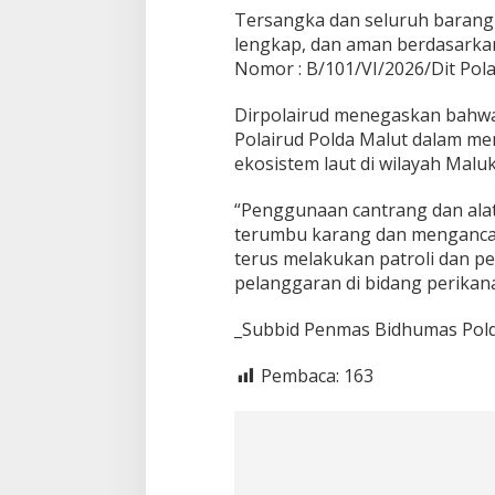
a
Tersangka dan seluruh barang 
n
lengkap, dan aman berdasarka
g
B
Nomor : B/101/VI/2026/Dit Polai
u
k
Dirpolairud menegaskan bahwa
t
Polairud Polda Malut dalam mem
i
ekosistem laut di wilayah Malu
_
I
l
“Penggunaan cantrang dan alat
l
terumbu karang dan mengancam
e
terus melakukan patroli dan 
g
pelanggaran di bidang perikana
a
l
F
_Subbid Penmas Bidhumas Polda
i
s
Pembaca:
163
h
i
n
g
_
k