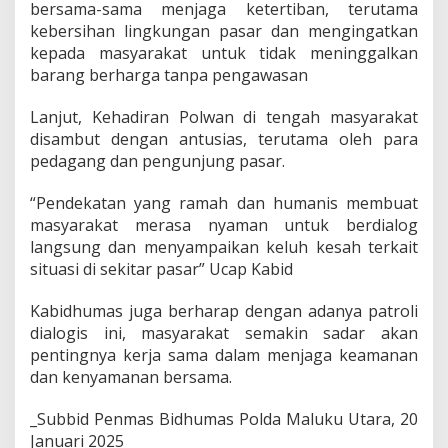
bersama-sama menjaga ketertiban, terutama
p
t
kebersihan lingkungan pasar dan mengingatkan
a
kepada masyarakat untuk tidak meninggalkan
P
barang berharga tanpa pengawasan
o
l
Lanjut, Kehadiran Polwan di tengah masyarakat
d
a
disambut dengan antusias, terutama oleh para
M
pedagang dan pengunjung pasar.
a
l
“Pendekatan yang ramah dan humanis membuat
u
masyarakat merasa nyaman untuk berdialog
k
u
langsung dan menyampaikan keluh kesah terkait
U
situasi di sekitar pasar” Ucap Kabid
t
a
Kabidhumas juga berharap dengan adanya patroli
r
dialogis ini, masyarakat semakin sadar akan
a
g
pentingnya kerja sama dalam menjaga keamanan
e
dan kenyamanan bersama.
l
a
_Subbid Penmas Bidhumas Polda Maluku Utara, 20
r
Januari 2025_
p