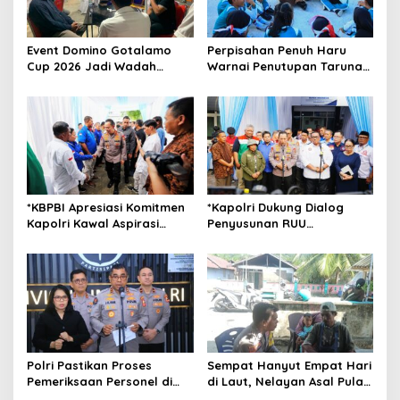
a
t
Event Domino Gotalamo
Perpisahan Penuh Haru
i
Cup 2026 Jadi Wadah
Warnai Penutupan Taruna
o
Silaturahmi dan Pererat
Bakti Akpol di Tidore
Kebersamaan Masyarakat
Kepulauan
n
Morotai
*KBPBI Apresiasi Komitmen
*Kapolri Dukung Dialog
Kapolri Kawal Aspirasi
Penyusunan RUU
dalam Pembahasan RUU
Ketenagakerjaan, Siap Jadi
Ketenagakerjaan*
Jembatan Aspirasi Buruh*
Polri Pastikan Proses
Sempat Hanyut Empat Hari
Pemeriksaan Personel di
di Laut, Nelayan Asal Pulau
Aceh Dilaksanakan Secara
Gebe Ditemukan Selamat di