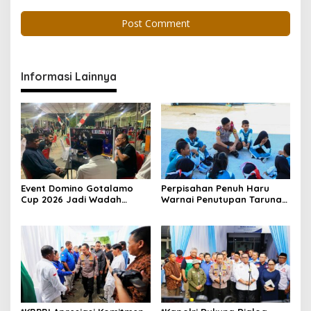
Informasi Lainnya
Event Domino Gotalamo
Perpisahan Penuh Haru
Cup 2026 Jadi Wadah
Warnai Penutupan Taruna
Silaturahmi dan Pererat
Bakti Akpol di Tidore
Kebersamaan Masyarakat
Kepulauan
Morotai