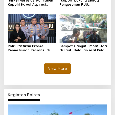
*KBPBI Apresiasi Komitmen
*Kapolri Dukung Dialog
Kapolri Kawal Aspirasi
Penyusunan RUU
dalam Pembahasan RUU
Ketenagakerjaan, Siap Jadi
Ketenagakerjaan*
Jembatan Aspirasi Buruh*
Polri Pastikan Proses
Sempat Hanyut Empat Hari
Pemeriksaan Personel di
di Laut, Nelayan Asal Pulau
Aceh Dilaksanakan Secara
Gebe Ditemukan Selamat di
Profesional dan
Pantai Tawakali Morotai
Transparan
Utara
View More
Kegiatan Polres