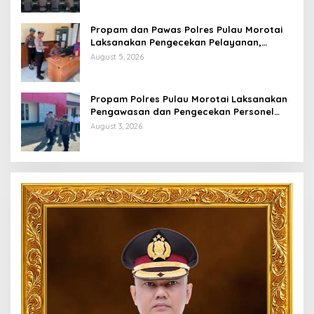
Propam dan Pawas Polres Pulau Morotai
Laksanakan Pengecekan Pelayanan,
Pastikan Masyarakat Mendapat
August 5, 2026
Pelayanan Optimal
Propam Polres Pulau Morotai Laksanakan
Pengawasan dan Pengecekan Personel
Saat Apel Serah Terima Piket Fungsi
August 3, 2026