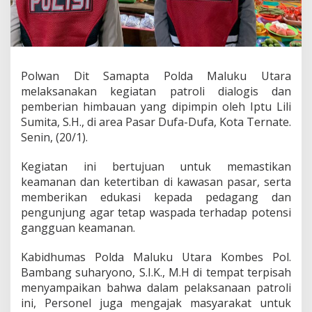
a
n
k
a
m
t
Polwan Dit Samapta Polda Maluku Utara
i
melaksanakan kegiatan patroli dialogis dan
b
m
pemberian himbauan yang dipimpin oleh Iptu Lili
a
Sumita, S.H., di area Pasar Dufa-Dufa, Kota Ternate.
s
Senin, (20/1).
,
P
Kegiatan ini bertujuan untuk memastikan
o
l
keamanan dan ketertiban di kawasan pasar, serta
w
memberikan edukasi kepada pedagang dan
a
pengunjung agar tetap waspada terhadap potensi
n
gangguan keamanan.
D
i
t
Kabidhumas Polda Maluku Utara Kombes Pol.
S
Bambang suharyono, S.I.K., M.H di tempat terpisah
a
menyampaikan bahwa dalam pelaksanaan patroli
m
ini, Personel juga mengajak masyarakat untuk
a