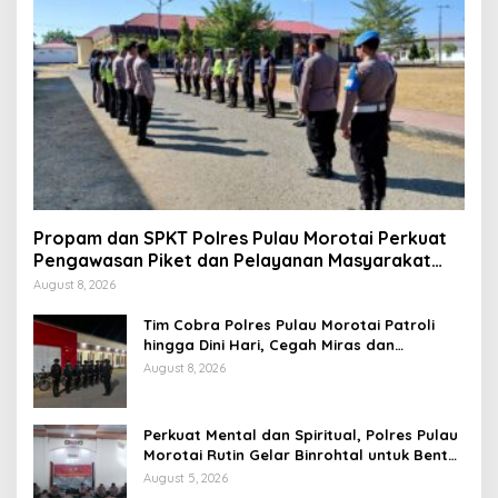
Propam dan SPKT Polres Pulau Morotai Perkuat
Pengawasan Piket dan Pelayanan Masyarakat
Selama 1×24 Jam
August 8, 2026
Tim Cobra Polres Pulau Morotai Patroli
hingga Dini Hari, Cegah Miras dan
Gangguan Kamtibmas
August 8, 2026
Perkuat Mental dan Spiritual, Polres Pulau
Morotai Rutin Gelar Binrohtal untuk Bentuk
Personel Berintegritas
August 5, 2026