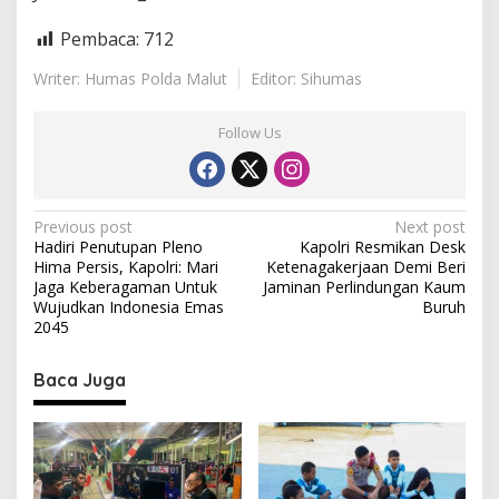
a
t
Pembaca:
712
r
o
Writer: Humas Polda Malut
Editor: Sihumas
l
i
d
Follow Us
i
a
l
o
P
Previous post
Next post
g
Hadiri Penutupan Pleno
Kapolri Resmikan Desk
i
o
Hima Persis, Kapolri: Mari
Ketenagakerjaan Demi Beri
s
s
Jaga Keberagaman Untuk
Jaminan Perlindungan Kaum
Wujudkan Indonesia Emas
Buruh
t
2045
n
Baca Juga
a
v
i
g