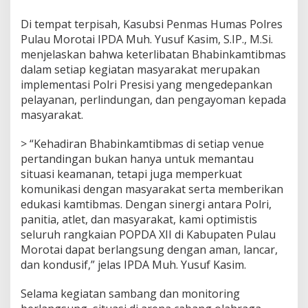
t
a
Di tempat terpisah, Kasubsi Penmas Humas Polres
n
Pulau Morotai IPDA Muh. Yusuf Kasim, S.IP., M.Si.
d
menjelaskan bahwa keterlibatan Bhabinkamtibmas
i
dalam setiap kegiatan masyarakat merupakan
n
g
implementasi Polri Presisi yang mengedepankan
a
pelayanan, perlindungan, dan pengayoman kepada
n
masyarakat.
> “Kehadiran Bhabinkamtibmas di setiap venue
pertandingan bukan hanya untuk memantau
situasi keamanan, tetapi juga memperkuat
komunikasi dengan masyarakat serta memberikan
edukasi kamtibmas. Dengan sinergi antara Polri,
panitia, atlet, dan masyarakat, kami optimistis
seluruh rangkaian POPDA XII di Kabupaten Pulau
Morotai dapat berlangsung dengan aman, lancar,
dan kondusif,” jelas IPDA Muh. Yusuf Kasim.
Selama kegiatan sambang dan monitoring