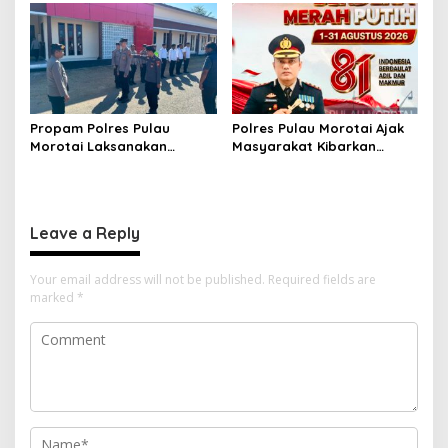
Binrohtal untuk Bentuk
Pastikan Masyarakat
Personel Berintegritas
Mendapat Pelayanan
Optimal
Propam Polres Pulau
Polres Pulau Morotai Ajak
Morotai Laksanakan
Masyarakat Kibarkan
Pengawasan dan
Bendera Merah Putih
Pengecekan Personel Saat
Selama Bulan
Apel Serah Terima Piket
Kemerdekaan
Fungsi
Leave a Reply
Your email address will not be published.
Required fields are
marked
*