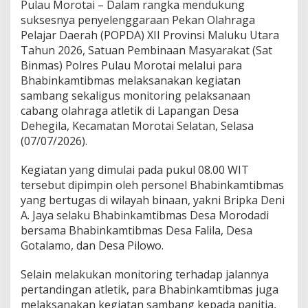
Pulau Morotai – Dalam rangka mendukung
l
a
suksesnya penyelenggaraan Pekan Olahraga
u
Pelajar Daerah (POPDA) XII Provinsi Maluku Utara
M
Tahun 2026, Satuan Pembinaan Masyarakat (Sat
o
Binmas) Polres Pulau Morotai melalui para
r
o
Bhabinkamtibmas melaksanakan kegiatan
t
sambang sekaligus monitoring pelaksanaan
a
cabang olahraga atletik di Lapangan Desa
i
Dehegila, Kecamatan Morotai Selatan, Selasa
S
(07/07/2026).
a
m
b
Kegiatan yang dimulai pada pukul 08.00 WIT
a
tersebut dipimpin oleh personel Bhabinkamtibmas
n
yang bertugas di wilayah binaan, yakni Bripka Deni
g
A. Jaya selaku Bhabinkamtibmas Desa Morodadi
i
d
bersama Bhabinkamtibmas Desa Falila, Desa
a
Gotalamo, dan Desa Pilowo.
n
M
Selain melakukan monitoring terhadap jalannya
o
pertandingan atletik, para Bhabinkamtibmas juga
n
i
melaksanakan kegiatan sambang kepada panitia,