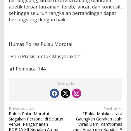
berlangsung, situasi di arena cabang olahraga
atletik terpantau aman, tertib, lancar, dan kondusif,
sehingga seluruh rangkaian pertandingan dapat
berlangsung dengan baik.
Humas Polres Pulau Morotai
“Polri Presisi untuk Masyarakat.”
Pembaca:
144
Follow Us
P
Previous post
Next post
Polres Pulau Morotai
*Polda Maluku Utara
o
Siagakan Personel di Seluruh
Gaungkan Gerakan Jauhi
s
Venue, Pengamanan
Miras Demi Kamtibmas
POPDA XII Berjalan Aman
yang Aman dan Kondusif*