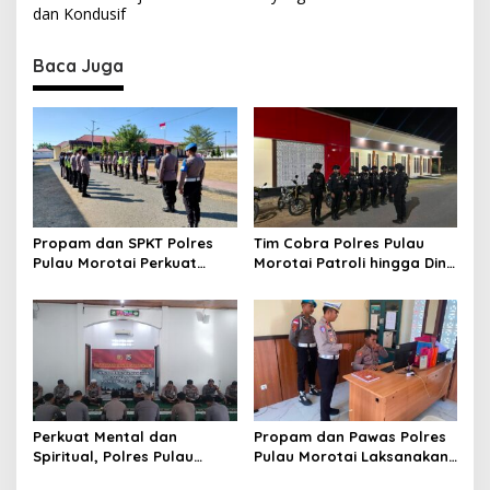
t
dan Kondusif
n
Baca Juga
a
v
i
g
a
t
Propam dan SPKT Polres
Tim Cobra Polres Pulau
i
Pulau Morotai Perkuat
Morotai Patroli hingga Dini
o
Pengawasan Piket dan
Hari, Cegah Miras dan
Pelayanan Masyarakat
Gangguan Kamtibmas
n
Selama 1×24 Jam
Perkuat Mental dan
Propam dan Pawas Polres
Spiritual, Polres Pulau
Pulau Morotai Laksanakan
Morotai Rutin Gelar
Pengecekan Pelayanan,