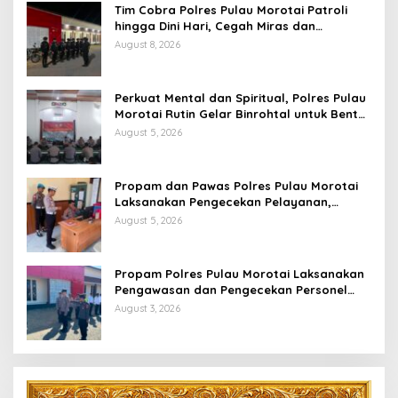
Tim Cobra Polres Pulau Morotai Patroli
hingga Dini Hari, Cegah Miras dan
Gangguan Kamtibmas
August 8, 2026
Perkuat Mental dan Spiritual, Polres Pulau
Morotai Rutin Gelar Binrohtal untuk Bentuk
Personel Berintegritas
August 5, 2026
Propam dan Pawas Polres Pulau Morotai
Laksanakan Pengecekan Pelayanan,
Pastikan Masyarakat Mendapat
August 5, 2026
Pelayanan Optimal
Propam Polres Pulau Morotai Laksanakan
Pengawasan dan Pengecekan Personel
Saat Apel Serah Terima Piket Fungsi
August 3, 2026