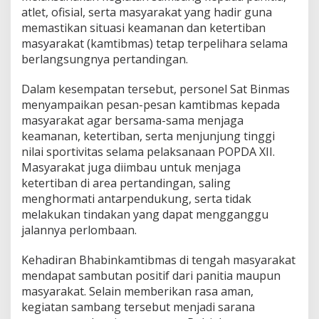
t
atlet, ofisial, serta masyarakat yang hadir guna
o
memastikan situasi keamanan dan ketertiban
r
masyarakat (kamtibmas) tetap terpelihara selama
C
a
berlangsungnya pertandingan.
b
o
Dalam kesempatan tersebut, personel Sat Binmas
r
menyampaikan pesan-pesan kamtibmas kepada
A
masyarakat agar bersama-sama menjaga
t
l
keamanan, ketertiban, serta menjunjung tinggi
e
nilai sportivitas selama pelaksanaan POPDA XII.
t
Masyarakat juga diimbau untuk menjaga
i
ketertiban di area pertandingan, saling
k
menghormati antarpendukung, serta tidak
P
O
melakukan tindakan yang dapat mengganggu
P
jalannya perlombaan.
D
A
Kehadiran Bhabinkamtibmas di tengah masyarakat
X
mendapat sambutan positif dari panitia maupun
I
I
masyarakat. Selain memberikan rasa aman,
,
kegiatan sambang tersebut menjadi sarana
P