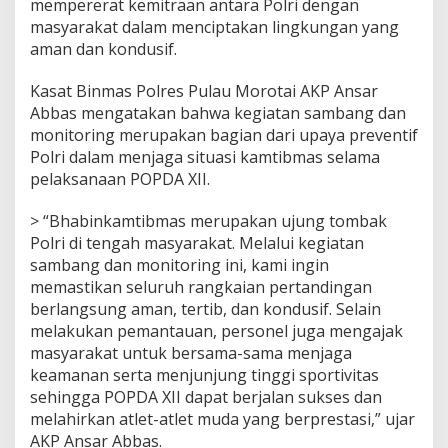
mempererat kemitraan antara Polri dengan
e
masyarakat dalam menciptakan lingkungan yang
r
k
aman dan kondusif.
u
a
Kasat Binmas Polres Pulau Morotai AKP Ansar
t
Abbas mengatakan bahwa kegiatan sambang dan
K
monitoring merupakan bagian dari upaya preventif
a
m
Polri dalam menjaga situasi kamtibmas selama
t
pelaksanaan POPDA XII.
i
b
> “Bhabinkamtibmas merupakan ujung tombak
m
Polri di tengah masyarakat. Melalui kegiatan
a
s
sambang dan monitoring ini, kami ingin
d
memastikan seluruh rangkaian pertandingan
i
berlangsung aman, tertib, dan kondusif. Selain
A
melakukan pemantauan, personel juga mengajak
r
masyarakat untuk bersama-sama menjaga
e
n
keamanan serta menjunjung tinggi sportivitas
a
sehingga POPDA XII dapat berjalan sukses dan
P
melahirkan atlet-atlet muda yang berprestasi,” ujar
e
AKP Ansar Abbas.
r