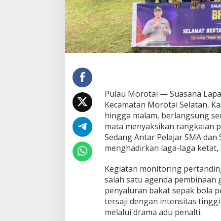
g
i
t
T
u
r
n
a
m
e
n
Pulau Morotai — Suasana Lapa
S
Kecamatan Morotai Selatan, Ka
e
hingga malam, berlangsung sem
p
a
mata menyaksikan rangkaian p
k
Sedang Antar Pelajar SMA dan 
B
menghadirkan laga-laga ketat, d
o
l
Kegiatan monitoring pertandin
a
P
salah satu agenda pembinaan g
e
penyaluran bakat sepak bola p
l
tersaji dengan intensitas ting
a
melalui drama adu penalti.
j