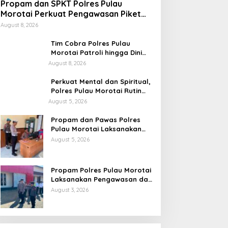
Propam dan SPKT Polres Pulau
Morotai Perkuat Pengawasan Piket
dan Pelayanan Masyarakat Selama
August 8, 2026
1×24 Jam
Tim Cobra Polres Pulau
Morotai Patroli hingga Dini
Hari, Cegah Miras dan
August 8, 2026
Gangguan Kamtibmas
Perkuat Mental dan Spiritual,
Polres Pulau Morotai Rutin
Gelar Binrohtal untuk Bentuk
August 5, 2026
Personel Berintegritas
Propam dan Pawas Polres
Pulau Morotai Laksanakan
Pengecekan Pelayanan,
August 5, 2026
Pastikan Masyarakat
Mendapat Pelayanan Optimal
Propam Polres Pulau Morotai
Laksanakan Pengawasan dan
Pengecekan Personel Saat
August 3, 2026
Apel Serah Terima Piket
Fungsi