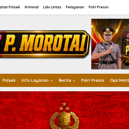
atan Polsek
Kriminal
Lalu Lintas
Pelayanan
Polri Presisi
Polsek
Info Layanan
Berita
Polri Presisi
Ops Mant