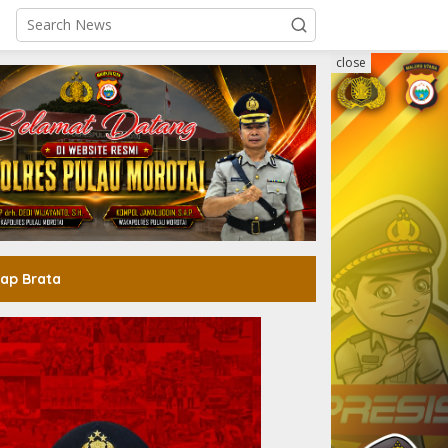
close
ap Brata