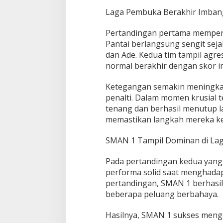
a
r
Laga Pembuka Berakhir Imbang
P
o
Pertandingan pertama memper
l
Pantai berlangsung sengit sejak
r
dan Ade. Kedua tim tampil agre
e
s
normal berakhir dengan skor i
P
u
Ketegangan semakin meningkat 
l
penalti. Dalam momen krusial t
a
tenang dan berhasil menutup l
u
M
memastikan langkah mereka ke 
o
r
SMAN 1 Tampil Dominan di La
o
t
Pada pertandingan kedua yang
a
performa solid saat menghada
i
pertandingan, SMAN 1 berhasi
beberapa peluang berbahaya.
Hasilnya, SMAN 1 sukses men