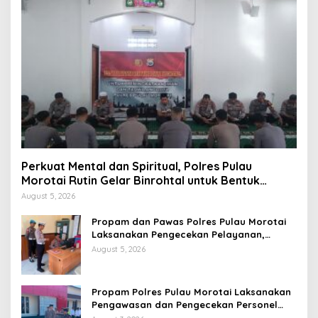
Perkuat Mental dan Spiritual, Polres Pulau
Morotai Rutin Gelar Binrohtal untuk Bentuk
Personel Berintegritas
August 5, 2026
Propam dan Pawas Polres Pulau Morotai
Laksanakan Pengecekan Pelayanan,
Pastikan Masyarakat Mendapat
August 5, 2026
Pelayanan Optimal
Propam Polres Pulau Morotai Laksanakan
Pengawasan dan Pengecekan Personel
Saat Apel Serah Terima Piket Fungsi