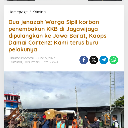
Homepage
/
Kriminal
D
u
Dua jenazah Warga Sipil korban
a
j
penembakan KKB di Jayawijaya
e
dipulangkan ke Jawa Barat, Kaops
n
Damai Cartenz: Kami terus buru
a
z
pelakunya
a
h
Sihumasmorotai
June 5, 2025
Kriminal
,
Polri Presisi
795 Views
W
a
r
g
a
S
i
p
i
l
k
o
r