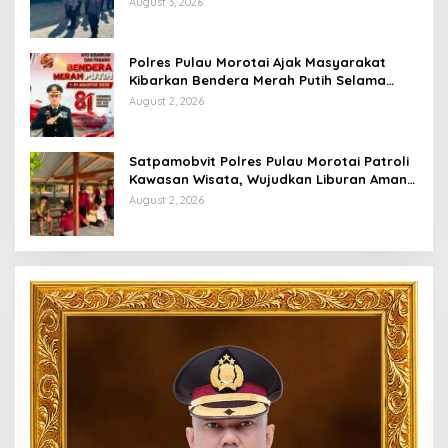
August 3, 2026
Polres Pulau Morotai Ajak Masyarakat
Kibarkan Bendera Merah Putih Selama
Bulan Kemerdekaan
August 2, 2026
Satpamobvit Polres Pulau Morotai Patroli
Kawasan Wisata, Wujudkan Liburan Aman
dan Kondusif
August 2, 2026