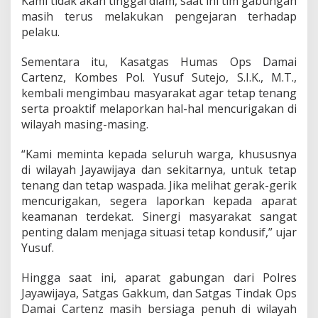
Kami tidak akan tinggal diam, saat ini tim gabungan
,
masih terus melakukan pengejaran terhadap
K
pelaku.
a
o
p
Sementara itu, Kasatgas Humas Ops Damai
s
Cartenz, Kombes Pol. Yusuf Sutejo, S.I.K., M.T.,
D
kembali mengimbau masyarakat agar tetap tenang
a
serta proaktif melaporkan hal-hal mencurigakan di
m
a
wilayah masing-masing.
i
C
“Kami meminta kepada seluruh warga, khususnya
a
di wilayah Jayawijaya dan sekitarnya, untuk tetap
r
tenang dan tetap waspada. Jika melihat gerak-gerik
t
e
mencurigakan, segera laporkan kepada aparat
n
keamanan terdekat. Sinergi masyarakat sangat
z
penting dalam menjaga situasi tetap kondusif,” ujar
:
Yusuf.
K
a
m
Hingga saat ini, aparat gabungan dari Polres
i
Jayawijaya, Satgas Gakkum, dan Satgas Tindak Ops
t
Damai Cartenz masih bersiaga penuh di wilayah
e