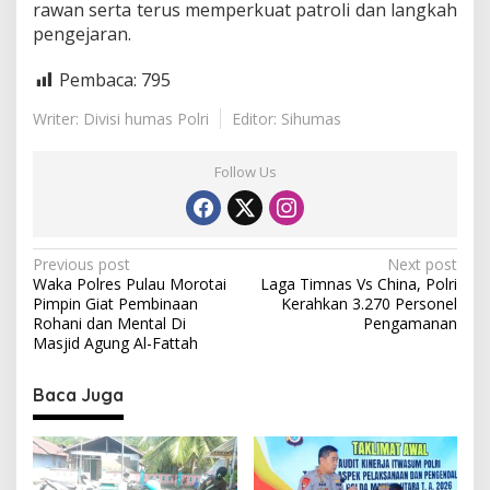
rawan serta terus memperkuat patroli dan langkah
r
pengejaran.
u
s
b
Pembaca:
795
u
r
Writer: Divisi humas Polri
Editor: Sihumas
u
p
e
Follow Us
l
a
k
u
P
Previous post
Next post
n
Waka Polres Pulau Morotai
Laga Timnas Vs China, Polri
y
o
Pimpin Giat Pembinaan
Kerahkan 3.270 Personel
a
s
Rohani dan Mental Di
Pengamanan
Masjid Agung Al-Fattah
t
n
Baca Juga
a
v
i