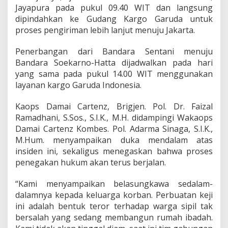
a
Jayapura pada pukul 09.40 WIT dan langsung
y
dipindahkan ke Gudang Kargo Garuda untuk
a
proses pengiriman lebih lanjut menuju Jakarta.
d
i
p
Penerbangan dari Bandara Sentani menuju
u
Bandara Soekarno-Hatta dijadwalkan pada hari
l
yang sama pada pukul 14.00 WIT menggunakan
a
layanan kargo Garuda Indonesia.
n
g
k
Kaops Damai Cartenz, Brigjen. Pol. Dr. Faizal
a
Ramadhani, S.Sos., S.I.K., M.H. didampingi Wakaops
n
Damai Cartenz Kombes. Pol. Adarma Sinaga, S.I.K.,
k
M.Hum. menyampaikan duka mendalam atas
e
insiden ini, sekaligus menegaskan bahwa proses
J
a
penegakan hukum akan terus berjalan.
w
a
“Kami menyampaikan belasungkawa sedalam-
B
dalamnya kepada keluarga korban. Perbuatan keji
a
ini adalah bentuk teror terhadap warga sipil tak
r
a
bersalah yang sedang membangun rumah ibadah.
t