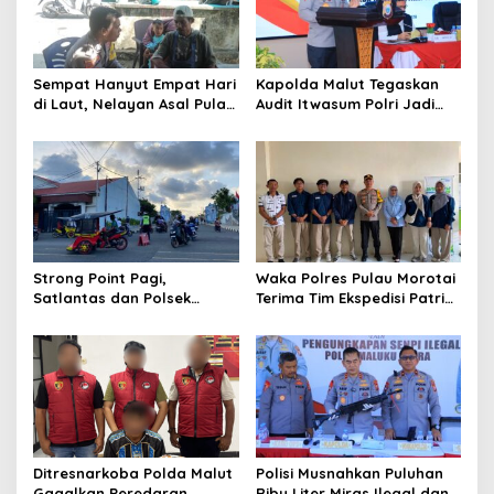
g
a
t
Sempat Hanyut Empat Hari
Kapolda Malut Tegaskan
di Laut, Nelayan Asal Pulau
Audit Itwasum Polri Jadi
i
Gebe Ditemukan Selamat di
Momentum Perkuat
o
Pantai Tawakali Morotai
Akuntabilitas dan Kinerja
Utara
n
Strong Point Pagi,
Waka Polres Pulau Morotai
Satlantas dan Polsek
Terima Tim Ekspedisi Patriot
Morotai Selatan Barat
UGM, Polri Siap Dukung
Hadir Wujudkan Keamanan
Pengabdian dan Riset di
serta Keselamatan Berlalu
Wilayah Morotai
Lintas
Ditresnarkoba Polda Malut
Polisi Musnahkan Puluhan
Gagalkan Peredaran
Ribu Liter Miras Ilegal dan