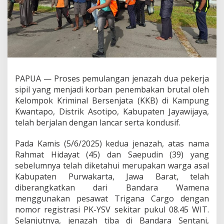
b
a
n
p
e
n
e
m
b
PAPUA — Proses pemulangan jenazah dua pekerja
a
sipil yang menjadi korban penembakan brutal oleh
k
Kelompok Kriminal Bersenjata (KKB) di Kampung
a
Kwantapo, Distrik Asotipo, Kabupaten Jayawijaya,
n
K
telah berjalan dengan lancar serta kondusif.
K
B
Pada Kamis (5/6/2025) kedua jenazah, atas nama
d
Rahmat Hidayat (45) dan Saepudin (39) yang
i
sebelumnya telah diketahui merupakan warga asal
J
a
Kabupaten Purwakarta, Jawa Barat, telah
y
diberangkatkan dari Bandara Wamena
a
menggunakan pesawat Trigana Cargo dengan
w
nomor registrasi PK-YSV sekitar pukul 08.45 WIT.
i
j
Selanjutnya, jenazah tiba di Bandara Sentani,