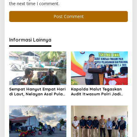
the next time I comment.
Informasi Lainnya
Sempat Hanyut Empat Hari
Kapolda Malut Tegaskan
di Laut, Nelayan Asal Pulau
Audit Itwasum Polri Jadi
Gebe Ditemukan Selamat di
Momentum Perkuat
Pantai Tawakali Morotai
Akuntabilitas dan Kinerja
Utara