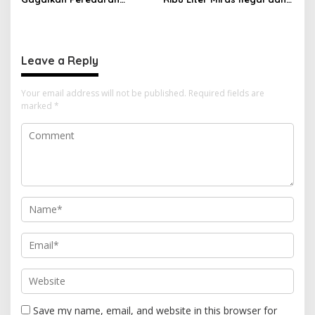
Tembakau Sintetis di
Ungkap Jaringan
Halmahera Tengah
Peredaran Senjata Api
Lintas Negara
Leave a Reply
Your email address will not be published.
Required fields are
marked
*
Save my name, email, and website in this browser for