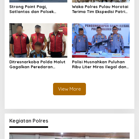
Strong Point Pagi,
Waka Polres Pulau Morotai
Satlantas dan Polsek
Terima Tim Ekspedisi Patriot
Morotai Selatan Barat
UGM, Polri Siap Dukung
Hadir Wujudkan Keamanan
Pengabdian dan Riset di
serta Keselamatan Berlalu
Wilayah Morotai
Lintas
Ditresnarkoba Polda Malut
Polisi Musnahkan Puluhan
Gagalkan Peredaran
Ribu Liter Miras Ilegal dan
Tembakau Sintetis di
Ungkap Jaringan
Halmahera Tengah
Peredaran Senjata Api
Lintas Negara
View More
Kegiatan Polres