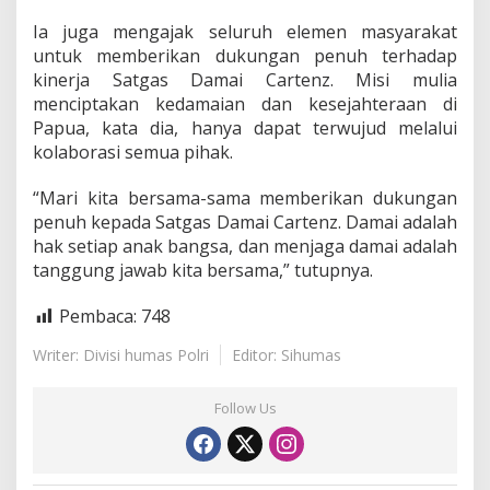
r
e
Ia juga mengajak seluruh elemen masyarakat
s
untuk memberikan dukungan penuh terhadap
i
kinerja Satgas Damai Cartenz. Misi mulia
a
menciptakan kedamaian dan kesejahteraan di
s
Papua, kata dia, hanya dapat terwujud melalui
i
d
kolaborasi semua pihak.
a
r
“Mari kita bersama-sama memberikan dukungan
i
penuh kepada Satgas Damai Cartenz. Damai adalah
T
hak setiap anak bangsa, dan menjaga damai adalah
o
k
tanggung jawab kita bersama,” tutupnya.
o
h
Pembaca:
748
A
g
Writer: Divisi humas Polri
Editor: Sihumas
a
m
a
Follow Us