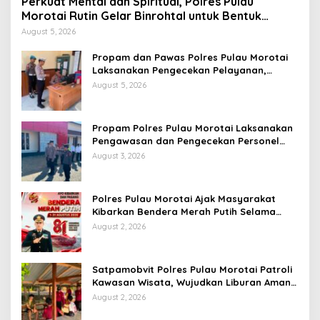
Perkuat Mental dan Spiritual, Polres Pulau
Morotai Rutin Gelar Binrohtal untuk Bentuk
Personel Berintegritas
August 5, 2026
Propam dan Pawas Polres Pulau Morotai
Laksanakan Pengecekan Pelayanan,
Pastikan Masyarakat Mendapat
August 5, 2026
Pelayanan Optimal
Propam Polres Pulau Morotai Laksanakan
Pengawasan dan Pengecekan Personel
Saat Apel Serah Terima Piket Fungsi
August 3, 2026
Polres Pulau Morotai Ajak Masyarakat
Kibarkan Bendera Merah Putih Selama
Bulan Kemerdekaan
August 2, 2026
Satpamobvit Polres Pulau Morotai Patroli
Kawasan Wisata, Wujudkan Liburan Aman
dan Kondusif
August 2, 2026