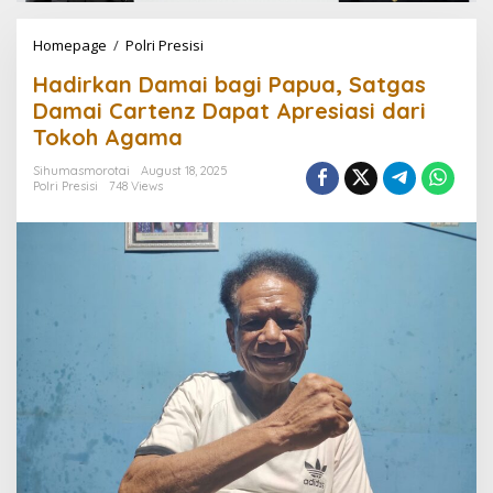
Homepage
/
Polri Presisi
H
a
Hadirkan Damai bagi Papua, Satgas
d
i
Damai Cartenz Dapat Apresiasi dari
r
Tokoh Agama
k
a
Sihumasmorotai
August 18, 2025
n
Polri Presisi
748 Views
D
a
m
a
i
b
a
g
i
P
a
p
u
a
,