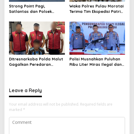
Strong Point Pagi,
Waka Polres Pulau Morotai
Satlantas dan Polsek
Terima Tim Ekspedisi Patriot
Morotai Selatan Barat
UGM, Polri Siap Dukung
Hadir Wujudkan Keamanan
Pengabdian dan Riset di
serta Keselamatan Berlalu
Wilayah Morotai
Lintas
Ditresnarkoba Polda Malut
Polisi Musnahkan Puluhan
Gagalkan Peredaran
Ribu Liter Miras Ilegal dan
Tembakau Sintetis di
Ungkap Jaringan
Halmahera Tengah
Peredaran Senjata Api
Lintas Negara
Leave a Reply
Your email address will not be published.
Required fields are
marked
*