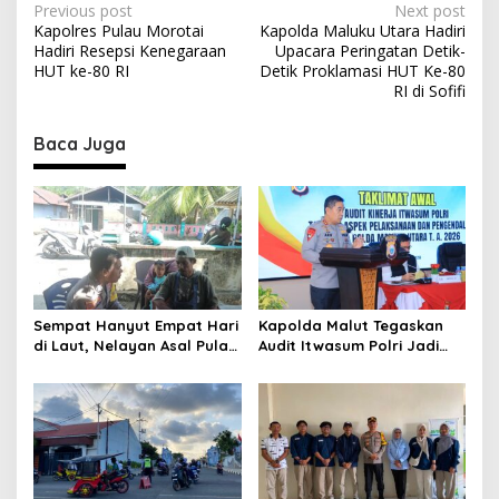
P
Previous post
Next post
Kapolres Pulau Morotai
Kapolda Maluku Utara Hadiri
o
Hadiri Resepsi Kenegaraan
Upacara Peringatan Detik-
s
HUT ke-80 RI
Detik Proklamasi HUT Ke-80
RI di Sofifi
t
n
Baca Juga
a
v
i
g
a
t
Sempat Hanyut Empat Hari
Kapolda Malut Tegaskan
di Laut, Nelayan Asal Pulau
Audit Itwasum Polri Jadi
i
Gebe Ditemukan Selamat di
Momentum Perkuat
o
Pantai Tawakali Morotai
Akuntabilitas dan Kinerja
Utara
n