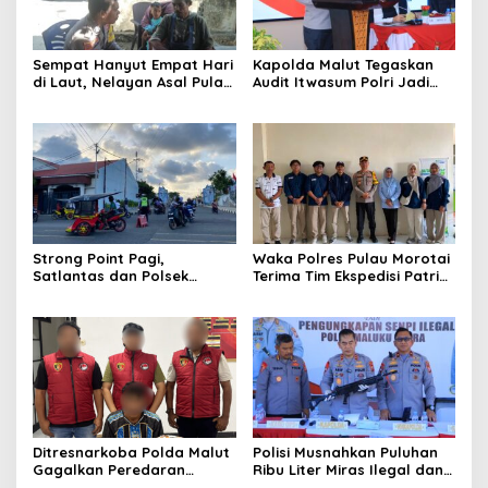
Sempat Hanyut Empat Hari
Kapolda Malut Tegaskan
di Laut, Nelayan Asal Pulau
Audit Itwasum Polri Jadi
Gebe Ditemukan Selamat di
Momentum Perkuat
Pantai Tawakali Morotai
Akuntabilitas dan Kinerja
Utara
Strong Point Pagi,
Waka Polres Pulau Morotai
Satlantas dan Polsek
Terima Tim Ekspedisi Patriot
Morotai Selatan Barat
UGM, Polri Siap Dukung
Hadir Wujudkan Keamanan
Pengabdian dan Riset di
serta Keselamatan Berlalu
Wilayah Morotai
Lintas
Ditresnarkoba Polda Malut
Polisi Musnahkan Puluhan
Gagalkan Peredaran
Ribu Liter Miras Ilegal dan
Tembakau Sintetis di
Ungkap Jaringan