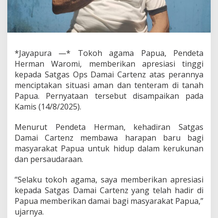
S
a
t
g
a
s
*Jayapura —* Tokoh agama Papua, Pendeta
D
Herman Waromi, memberikan apresiasi tinggi
a
m
kepada Satgas Ops Damai Cartenz atas perannya
a
menciptakan situasi aman dan tenteram di tanah
i
Papua. Pernyataan tersebut disampaikan pada
C
Kamis (14/8/2025).
a
r
t
Menurut Pendeta Herman, kehadiran Satgas
e
Damai Cartenz membawa harapan baru bagi
n
masyarakat Papua untuk hidup dalam kerukunan
z
dan persaudaraan.
D
a
p
“Selaku tokoh agama, saya memberikan apresiasi
a
kepada Satgas Damai Cartenz yang telah hadir di
t
Papua memberikan damai bagi masyarakat Papua,”
A
ujarnya.
p