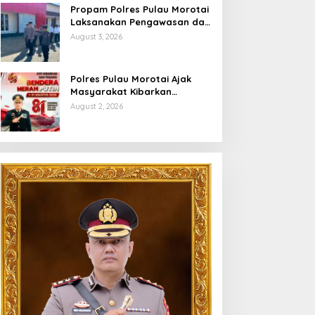
Propam Polres Pulau Morotai
Laksanakan Pengawasan dan
Pengecekan Personel Saat
August 3, 2026
Apel Serah Terima Piket
Fungsi
Polres Pulau Morotai Ajak
Masyarakat Kibarkan
Bendera Merah Putih Selama
August 2, 2026
Bulan Kemerdekaan