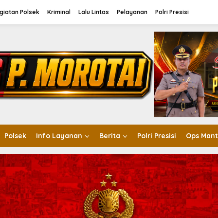
giatan Polsek
Kriminal
Lalu Lintas
Pelayanan
Polri Presisi
Polsek
Info Layanan
Berita
Polri Presisi
Ops Mant