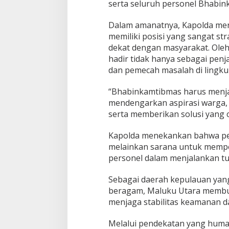
P
serta seluruh personel Bhabin
e
r
Dalam amanatnya, Kapolda me
k
memiliki posisi yang sangat str
u
dekat dengan masyarakat. Oleh
a
t
hadir tidak hanya sebagai penj
K
dan pemecah masalah di lingk
o
m
“Bhabinkamtibmas harus menjad
i
mendengarkan aspirasi warga
t
m
serta memberikan solusi yang ce
e
n
Kapolda menekankan bahwa pel
P
melainkan sarana untuk mempe
e
personel dalam menjalankan t
l
a
y
Sebagai daerah kepulauan yang
a
beragam, Maluku Utara membu
n
menjaga stabilitas keamanan d
a
n
Melalui pendekatan yang huma
d