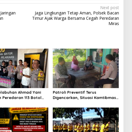
Next post
Jaringan
Jaga Lingkungan Tetap Aman, Polsek Bacan
un
Timur Ajak Warga Bersama Cegah Peredaran
Miras
elabuhan Ahmad Yani
Patroli Preventif Terus
 Peredaran 113 Botol
Digencarkan, Situasi Kamtibmas
s, Disembunyikan di
di Pulau Morotai Tetap Aman dan
pal
Kondusif