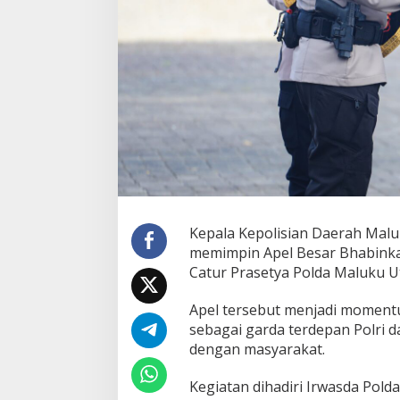
B
e
s
a
r
B
h
a
b
i
n
k
a
m
t
Kepala Kepolisian Daerah Maluku 
i
memimpin Apel Besar Bhabinka
b
Catur Prasetya Polda Maluku Ut
m
a
s
Apel tersebut menjadi momen
2
sebagai garda terdepan Polr
0
dengan masyarakat.
2
6
Kegiatan dihadiri Irwasda Pold
,