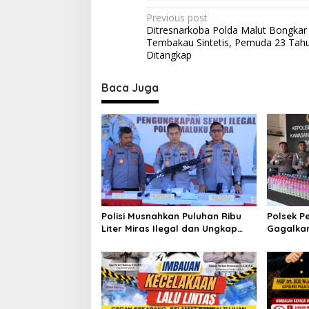
P
Previous post
Ditresnarkoba Polda Malut Bongkar 
o
Tembakau Sintetis, Pemuda 23 Tah
s
Ditangkap
t
Baca Juga
n
a
v
i
g
a
t
Polisi Musnahkan Puluhan Ribu
Polsek P
i
Liter Miras Ilegal dan Ungkap
Gagalkan
Jaringan Peredaran Senjata Api
Cap Tiku
o
Lintas Negara
Dapur Ka
n