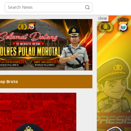
close
ap Brata