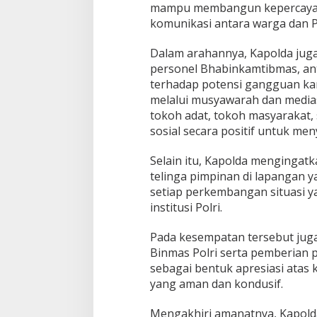
a
mampu membangun kepercayaan
n
komunikasi antara warga dan Po
K
e
Dalam arahannya, Kapolda jug
m
personel Bhabinkamtibmas, an
i
t
terhadap potensi gangguan k
r
melalui musyawarah dan media
a
tokoh adat, tokoh masyarakat,
a
sosial secara positif untuk m
n
D
e
Selain itu, Kapolda menginga
n
telinga pimpinan di lapangan 
g
setiap perkembangan situasi 
a
institusi Polri.
n
M
a
Pada kesempatan tersebut jug
s
Binmas Polri serta pemberian
y
sebagai bentuk apresiasi atas
a
yang aman dan kondusif.
r
a
k
Mengakhiri amanatnya, Kapold