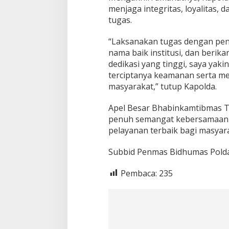
a
menjaga integritas, loyalitas,
t
tugas.
“Laksanakan tugas dengan penuh
nama baik institusi, dan berik
dedikasi yang tinggi, saya y
terciptanya keamanan serta me
masyarakat,” tutup Kapolda.
Apel Besar Bhabinkamtibmas T
penuh semangat kebersamaan 
pelayanan terbaik bagi masyar
Subbid Penmas Bidhumas Polda
Pembaca:
235