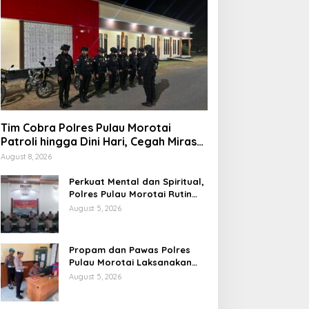
Tim Cobra Polres Pulau Morotai
Patroli hingga Dini Hari, Cegah Miras
dan Gangguan Kamtibmas
August 8, 2026
Perkuat Mental dan Spiritual,
Polres Pulau Morotai Rutin
Gelar Binrohtal untuk Bentuk
August 5, 2026
Personel Berintegritas
Propam dan Pawas Polres
Pulau Morotai Laksanakan
Pengecekan Pelayanan,
August 5, 2026
Pastikan Masyarakat
Mendapat Pelayanan Optimal