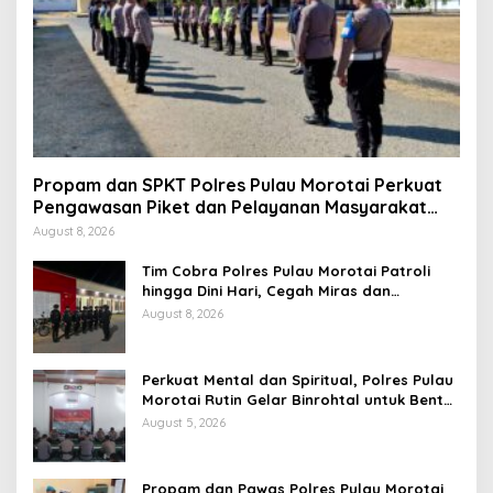
Propam dan SPKT Polres Pulau Morotai Perkuat
Pengawasan Piket dan Pelayanan Masyarakat
Selama 1×24 Jam
August 8, 2026
Tim Cobra Polres Pulau Morotai Patroli
hingga Dini Hari, Cegah Miras dan
Gangguan Kamtibmas
August 8, 2026
Perkuat Mental dan Spiritual, Polres Pulau
Morotai Rutin Gelar Binrohtal untuk Bentuk
Personel Berintegritas
August 5, 2026
Propam dan Pawas Polres Pulau Morotai