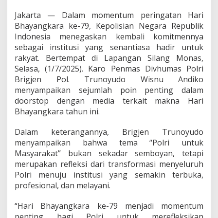
-
7
Jakarta — Dalam momentum peringatan Hari
9
Bhayangkara ke-79, Kepolisian Negara Republik
,
Indonesia menegaskan kembali komitmennya
P
sebagai institusi yang senantiasa hadir untuk
o
l
rakyat. Bertempat di Lapangan Silang Monas,
r
Selasa, (1/7/2025). Karo Penmas Divhumas Polri
i
Brigjen Pol. Trunoyudo Wisnu Andiko
T
menyampaikan sejumlah poin penting dalam
e
g
doorstop dengan media terkait makna Hari
a
Bhayangkara tahun ini.
s
k
Dalam keterangannya, Brigjen Trunoyudo
a
menyampaikan bahwa tema “Polri untuk
n
K
Masyarakat” bukan sekadar semboyan, tetapi
o
merupakan refleksi dari transformasi menyeluruh
m
Polri menuju institusi yang semakin terbuka,
i
profesional, dan melayani.
t
m
e
“Hari Bhayangkara ke-79 menjadi momentum
n
penting bagi Polri untuk merefleksikan