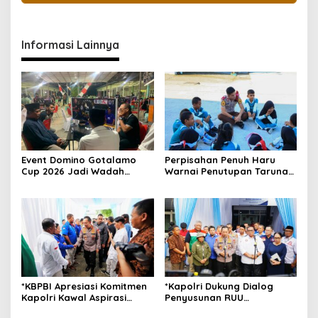
Informasi Lainnya
Event Domino Gotalamo
Perpisahan Penuh Haru
Cup 2026 Jadi Wadah
Warnai Penutupan Taruna
Silaturahmi dan Pererat
Bakti Akpol di Tidore
Kebersamaan Masyarakat
Kepulauan
Morotai
*KBPBI Apresiasi Komitmen
*Kapolri Dukung Dialog
Kapolri Kawal Aspirasi
Penyusunan RUU
dalam Pembahasan RUU
Ketenagakerjaan, Siap Jadi