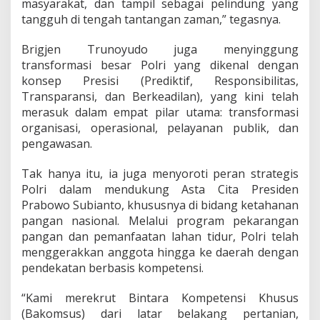
masyarakat, dan tampil sebagai pelindung yang
n
tangguh di tengah tantangan zaman,” tegasnya.
R
a
k
Brigjen Trunoyudo juga menyinggung
y
transformasi besar Polri yang dikenal dengan
a
konsep Presisi (Prediktif, Responsibilitas,
t
Transparansi, dan Berkeadilan), yang kini telah
merasuk dalam empat pilar utama: transformasi
organisasi, operasional, pelayanan publik, dan
pengawasan.
Tak hanya itu, ia juga menyoroti peran strategis
Polri dalam mendukung Asta Cita Presiden
Prabowo Subianto, khususnya di bidang ketahanan
pangan nasional. Melalui program pekarangan
pangan dan pemanfaatan lahan tidur, Polri telah
menggerakkan anggota hingga ke daerah dengan
pendekatan berbasis kompetensi.
“Kami merekrut Bintara Kompetensi Khusus
(Bakomsus) dari latar belakang pertanian,