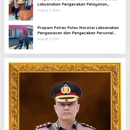
Laksanakan Pengecekan Pelayanan,
Pastikan Masyarakat Mendapat
August 5, 2026
Pelayanan Optimal
Propam Polres Pulau Morotai Laksanakan
Pengawasan dan Pengecekan Personel
Saat Apel Serah Terima Piket Fungsi
August 3, 2026