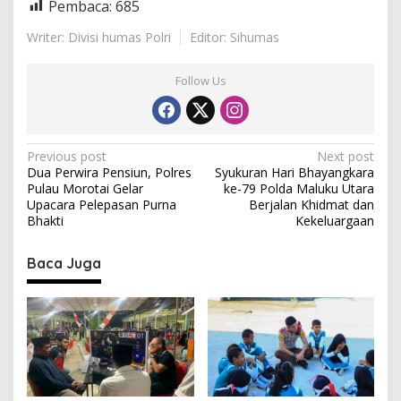
Pembaca:
685
Writer: Divisi humas Polri
Editor: Sihumas
Follow Us
P
Previous post
Next post
Dua Perwira Pensiun, Polres
Syukuran Hari Bhayangkara
o
Pulau Morotai Gelar
ke-79 Polda Maluku Utara
s
Upacara Pelepasan Purna
Berjalan Khidmat dan
Bhakti
Kekeluargaan
t
n
Baca Juga
a
v
i
g
a