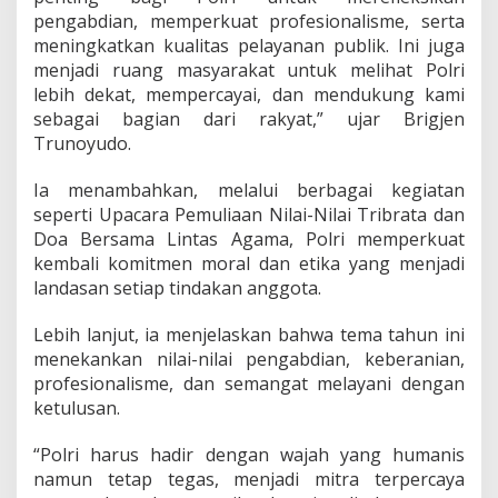
s
pengabdian, memperkuat profesionalisme, serta
e
meningkatkan kualitas pelayanan publik. Ini juga
b
menjadi ruang masyarakat untuk melihat Polri
a
g
lebih dekat, mempercayai, dan mendukung kami
a
sebagai bagian dari rakyat,” ujar Brigjen
i
Trunoyudo.
P
e
Ia menambahkan, melalui berbagai kegiatan
l
i
seperti Upacara Pemuliaan Nilai-Nilai Tribrata dan
n
Doa Bersama Lintas Agama, Polri memperkuat
d
kembali komitmen moral dan etika yang menjadi
u
landasan setiap tindakan anggota.
n
g
d
Lebih lanjut, ia menjelaskan bahwa tema tahun ini
a
menekankan nilai-nilai pengabdian, keberanian,
n
profesionalisme, dan semangat melayani dengan
P
ketulusan.
e
l
a
“Polri harus hadir dengan wajah yang humanis
y
namun tetap tegas, menjadi mitra terpercaya
a