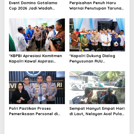
t
Event Domino Gotalamo
Perpisahan Penuh Haru
Cup 2026 Jadi Wadah
Warnai Penutupan Taruna
i
Silaturahmi dan Pererat
Bakti Akpol di Tidore
o
Kebersamaan Masyarakat
Kepulauan
Morotai
n
*KBPBI Apresiasi Komitmen
*Kapolri Dukung Dialog
Kapolri Kawal Aspirasi
Penyusunan RUU
dalam Pembahasan RUU
Ketenagakerjaan, Siap Jadi
Ketenagakerjaan*
Jembatan Aspirasi Buruh*
Polri Pastikan Proses
Sempat Hanyut Empat Hari
Pemeriksaan Personel di
di Laut, Nelayan Asal Pulau
Aceh Dilaksanakan Secara
Gebe Ditemukan Selamat di
Profesional dan
Pantai Tawakali Morotai
Transparan
Utara