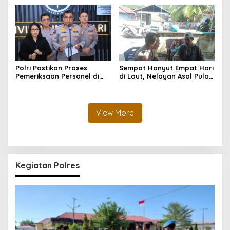
Ketenagakerjaan*
Jembatan Aspirasi Buruh*
Polri Pastikan Proses
Sempat Hanyut Empat Hari
Pemeriksaan Personel di
di Laut, Nelayan Asal Pulau
Aceh Dilaksanakan Secara
Gebe Ditemukan Selamat di
Profesional dan
Pantai Tawakali Morotai
Transparan
Utara
View More
Kegiatan Polres