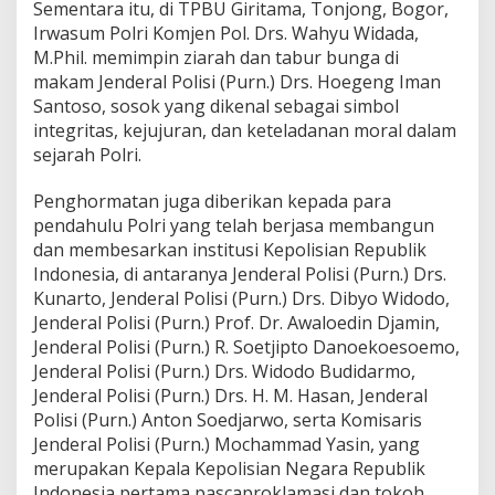
Sementara itu, di TPBU Giritama, Tonjong, Bogor,
a
Irwasum Polri Komjen Pol. Drs. Wahyu Widada,
n
g
M.Phil. memimpin ziarah dan tabur bunga di
H
makam Jenderal Polisi (Purn.) Drs. Hoegeng Iman
a
Santoso, sosok yang dikenal sebagai simbol
r
integritas, kejujuran, dan keteladanan moral dalam
i
B
sejarah Polri.
h
a
Penghormatan juga diberikan kepada para
y
pendahulu Polri yang telah berjasa membangun
a
dan membesarkan institusi Kepolisian Republik
n
g
Indonesia, di antaranya Jenderal Polisi (Purn.) Drs.
k
Kunarto, Jenderal Polisi (Purn.) Drs. Dibyo Widodo,
a
Jenderal Polisi (Purn.) Prof. Dr. Awaloedin Djamin,
r
Jenderal Polisi (Purn.) R. Soetjipto Danoekoesoemo,
a
Jenderal Polisi (Purn.) Drs. Widodo Budidarmo,
k
e
Jenderal Polisi (Purn.) Drs. H. M. Hasan, Jenderal
-
Polisi (Purn.) Anton Soedjarwo, serta Komisaris
8
Jenderal Polisi (Purn.) Mochammad Yasin, yang
0
merupakan Kepala Kepolisian Negara Republik
*
Indonesia pertama pascaproklamasi dan tokoh