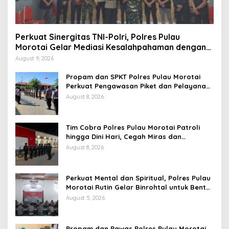
Perkuat Sinergitas TNI-Polri, Polres Pulau
Morotai Gelar Mediasi Kesalahpahaman dengan
Yonif TP 822/Satria Megawe
August 9, 2026
Propam dan SPKT Polres Pulau Morotai
Perkuat Pengawasan Piket dan Pelayanan
Masyarakat Selama 1×24 Jam
August 8, 2026
Tim Cobra Polres Pulau Morotai Patroli
hingga Dini Hari, Cegah Miras dan
Gangguan Kamtibmas
August 8, 2026
Perkuat Mental dan Spiritual, Polres Pulau
Morotai Rutin Gelar Binrohtal untuk Bentuk
Personel Berintegritas
August 5, 2026
Propam dan Pawas Polres Pulau Morotai