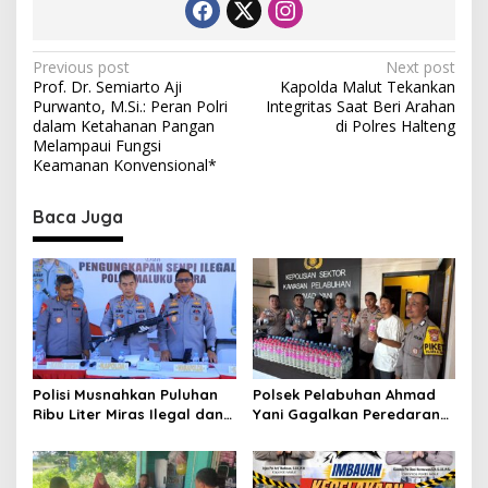
P
Previous post
Next post
Prof. Dr. Semiarto Aji
Kapolda Malut Tekankan
o
Purwanto, M.Si.: Peran Polri
Integritas Saat Beri Arahan
s
dalam Ketahanan Pangan
di Polres Halteng
Melampaui Fungsi
t
Keamanan Konvensional*
n
Baca Juga
a
v
i
g
a
t
Polisi Musnahkan Puluhan
Polsek Pelabuhan Ahmad
i
Ribu Liter Miras Ilegal dan
Yani Gagalkan Peredaran
o
Ungkap Jaringan
113 Botol Cap Tikus,
Peredaran Senjata Api
Disembunyikan di Dapur
n
Lintas Negara
Kapal