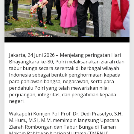
t
k
a
n
P
e
n
g
a
b
Jakarta, 24 Juni 2026 – Menjelang peringatan Hari
d
Bhayangkara ke-80, Polri melaksanakan ziarah dan
i
a
tabur bunga secara serentak di berbagai wilayah
n
Indonesia sebagai bentuk penghormatan kepada
:
para pahlawan bangsa, negarawan, serta para
W
pendahulu Polri yang telah mewariskan nilai
a
k
perjuangan, integritas, dan pengabdian kepada
a
negeri.
p
o
Wakapolri Komjen Pol. Prof. Dr. Dedi Prasetyo, S.H.,
l
M.Hum., M.Si., M.M. memimpin langsung Upacara
r
i
Ziarah Rombongan dan Tabur Bunga di Taman
P
Makam Pahlawan Nasional Utama (TMPNU)