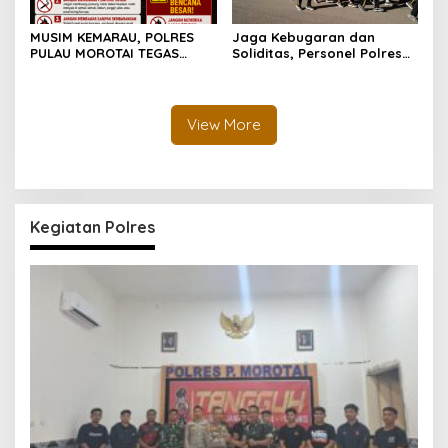
MUSIM KEMARAU, POLRES
Jaga Kebugaran dan
PULAU MOROTAI TEGAS
Soliditas, Personel Polres
LARANG PEMBAKARAN
Pulau Morotai Gelar
LAHAN: SATU API KECIL BISA
Olahraga Pagi Bersama
MENJADI BENCANA BESAR
View More
Kegiatan Polres