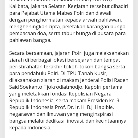
i
Kalibata, Jakarta Selatan. Kegiatan tersebut dihadiri
m
para Pejabat Utama Mabes Polri dan diawali
p
dengan penghormatan kepada arwah pahlawan,
i
n
mengheningkan cipta, peletakan karangan bunga,
Z
pembacaan doa, serta tabur bunga di pusara para
i
pahlawan bangsa.
a
r
Secara bersamaan, jajaran Polri juga melaksanakan
a
h
ziarah di berbagai lokasi bersejarah dan tempat
N
peristirahatan terakhir tokoh-tokoh bangsa serta
a
para pendahulu Polri. Di TPU Tanah Kusir,
s
dilaksanakan ziarah di makam Jenderal Polisi Raden
i
o
Said Soekanto Tjokrodiatmodjo, Kapolri pertama
n
yang meletakkan fondasi Kepolisian Negara
a
Republik Indonesia, serta makam Presiden ke-3
l
Republik Indonesia Prof. Dr. Ir. H. B.J. Habibie,
M
negarawan dan ilmuwan yang menginspirasi
e
n
bangsa melalui dedikasi, inovasi, dan kecintaannya
j
kepada Indonesia.
e
l