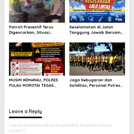
Patroli Preventif Terus
Keselamatan di Jalan
Digencarkan, Situasi
Tanggung Jawab Bersama,
Kamtibmas di Pulau
Polda Malut Gencarkan
Morotai Tetap Aman dan
Edukasi Cegah Kecelakaan
Kondusif
Lalu Lintas
MUSIM KEMARAU, POLRES
Jaga Kebugaran dan
PULAU MOROTAI TEGAS
Soliditas, Personel Polres
LARANG PEMBAKARAN
Pulau Morotai Gelar
LAHAN: SATU API KECIL BISA
Olahraga Pagi Bersama
MENJADI BENCANA BESAR
Leave a Reply
Your email address will not be published.
Required fields are
marked
*