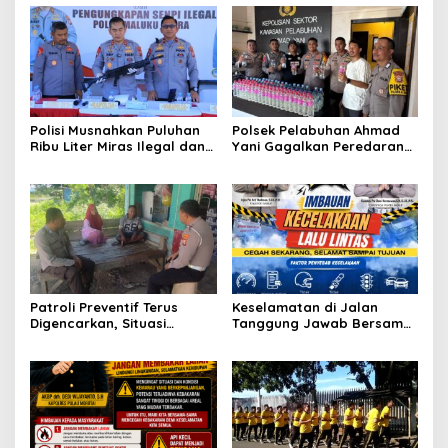
Polisi Musnahkan Puluhan
Polsek Pelabuhan Ahmad
Ribu Liter Miras Ilegal dan
Yani Gagalkan Peredaran
Ungkap Jaringan
113 Botol Cap Tikus,
Peredaran Senjata Api
Disembunyikan di Dapur
Lintas Negara
Kapal
Patroli Preventif Terus
Keselamatan di Jalan
Digencarkan, Situasi
Tanggung Jawab Bersama,
Kamtibmas di Pulau
Polda Malut Gencarkan
Morotai Tetap Aman dan
Edukasi Cegah Kecelakaan
Kondusif
Lalu Lintas