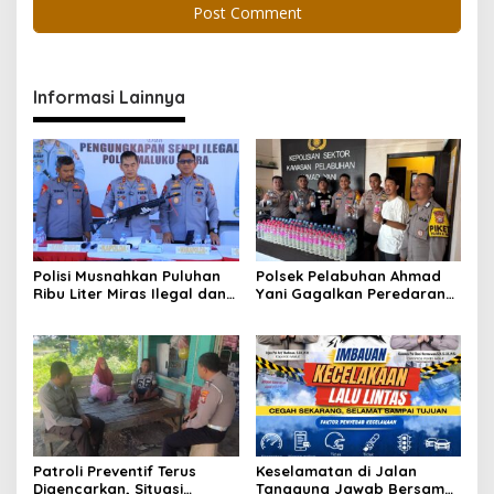
Informasi Lainnya
Polisi Musnahkan Puluhan
Polsek Pelabuhan Ahmad
Ribu Liter Miras Ilegal dan
Yani Gagalkan Peredaran
Ungkap Jaringan
113 Botol Cap Tikus,
Peredaran Senjata Api
Disembunyikan di Dapur
Lintas Negara
Kapal
Patroli Preventif Terus
Keselamatan di Jalan
Digencarkan, Situasi
Tanggung Jawab Bersama,