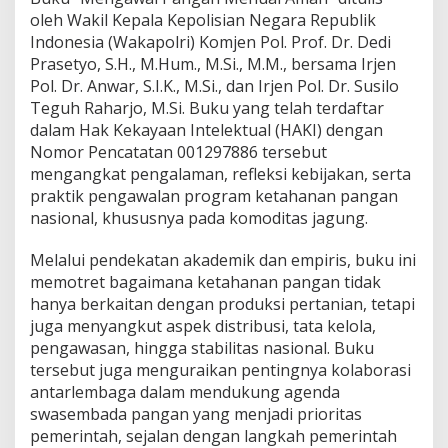
m
oleh Wakil Kepala Kepolisian Negara Republik
K
Indonesia (Wakapolri) Komjen Pol. Prof. Dr. Dedi
e
Prasetyo, S.H., M.Hum., M.Si., M.M., bersama Irjen
t
a
Pol. Dr. Anwar, S.I.K., M.Si., dan Irjen Pol. Dr. Susilo
h
Teguh Raharjo, M.Si. Buku yang telah terdaftar
a
dalam Hak Kekayaan Intelektual (HAKI) dengan
n
Nomor Pencatatan 001297886 tersebut
a
n
mengangkat pengalaman, refleksi kebijakan, serta
P
praktik pengawalan program ketahanan pangan
a
nasional, khususnya pada komoditas jagung.
n
g
Melalui pendekatan akademik dan empiris, buku ini
a
n
memotret bagaimana ketahanan pangan tidak
M
hanya berkaitan dengan produksi pertanian, tetapi
e
juga menyangkut aspek distribusi, tata kelola,
l
pengawasan, hingga stabilitas nasional. Buku
a
tersebut juga menguraikan pentingnya kolaborasi
m
p
antarlembaga dalam mendukung agenda
a
swasembada pangan yang menjadi prioritas
u
pemerintah, sejalan dengan langkah pemerintah
i