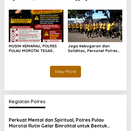
Kamtibmas di Pulau
Polda Malut Gencarkan
Morotai Tetap Aman dan
Edukasi Cegah Kecelakaan
Kondusif
Lalu Lintas
MUSIM KEMARAU, POLRES
Jaga Kebugaran dan
PULAU MOROTAI TEGAS
Soliditas, Personel Polres
LARANG PEMBAKARAN
Pulau Morotai Gelar
LAHAN: SATU API KECIL BISA
Olahraga Pagi Bersama
MENJADI BENCANA BESAR
View More
Kegiatan Polres
Perkuat Mental dan Spiritual, Polres Pulau
Morotai Rutin Gelar Binrohtal untuk Bentuk