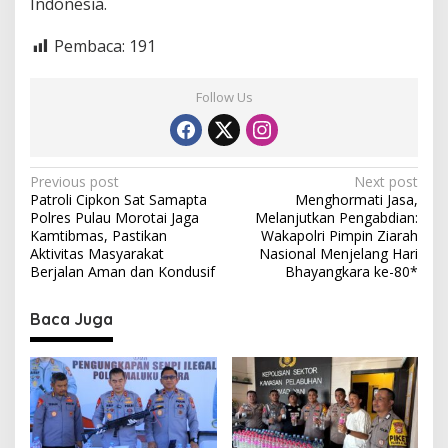
Indonesia.
Pembaca:
191
Follow Us
P
Previous post
Next post
Patroli Cipkon Sat Samapta
Menghormati Jasa,
o
Polres Pulau Morotai Jaga
Melanjutkan Pengabdian:
s
Kamtibmas, Pastikan
Wakapolri Pimpin Ziarah
Aktivitas Masyarakat
Nasional Menjelang Hari
t
Berjalan Aman dan Kondusif
Bhayangkara ke-80*
n
Baca Juga
a
v
i
g
a