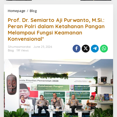
Homepage
/
Blog
P
r
Prof. Dr. Semiarto Aji Purwanto, M.Si.:
o
f
Peran Polri dalam Ketahanan Pangan
.
Melampaui Fungsi Keamanan
D
Konvensional*
r
.
Sihumasmorotai
June 25, 2026
S
Blog
191 Views
e
m
i
a
r
t
o
A
j
i
P
u
r
w