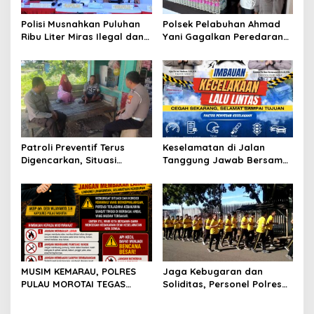
t
Polisi Musnahkan Puluhan
Polsek Pelabuhan Ahmad
i
Ribu Liter Miras Ilegal dan
Yani Gagalkan Peredaran
o
Ungkap Jaringan
113 Botol Cap Tikus,
Peredaran Senjata Api
Disembunyikan di Dapur
n
Lintas Negara
Kapal
Patroli Preventif Terus
Keselamatan di Jalan
Digencarkan, Situasi
Tanggung Jawab Bersama,
Kamtibmas di Pulau
Polda Malut Gencarkan
Morotai Tetap Aman dan
Edukasi Cegah Kecelakaan
Kondusif
Lalu Lintas
MUSIM KEMARAU, POLRES
Jaga Kebugaran dan
PULAU MOROTAI TEGAS
Soliditas, Personel Polres
LARANG PEMBAKARAN
Pulau Morotai Gelar
LAHAN: SATU API KECIL BISA
Olahraga Pagi Bersama