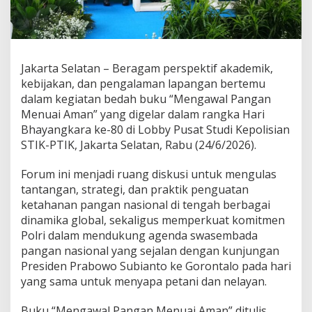
a
n
t
o
,
Jakarta Selatan – Beragam perspektif akademik,
M
.
kebijakan, dan pengalaman lapangan bertemu
S
dalam kegiatan bedah buku “Mengawal Pangan
i
Menuai Aman” yang digelar dalam rangka Hari
.
Bhayangkara ke-80 di Lobby Pusat Studi Kepolisian
:
P
STIK-PTIK, Jakarta Selatan, Rabu (24/6/2026).
e
r
Forum ini menjadi ruang diskusi untuk mengulas
a
tantangan, strategi, dan praktik penguatan
n
ketahanan pangan nasional di tengah berbagai
P
o
dinamika global, sekaligus memperkuat komitmen
l
Polri dalam mendukung agenda swasembada
r
pangan nasional yang sejalan dengan kunjungan
i
Presiden Prabowo Subianto ke Gorontalo pada hari
d
yang sama untuk menyapa petani dan nelayan.
a
l
a
Buku “Mengawal Pangan Menuai Aman” ditulis