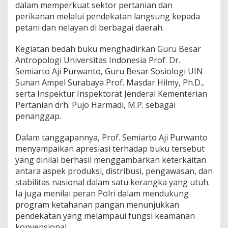
dalam memperkuat sektor pertanian dan
F
u
perikanan melalui pendekatan langsung kepada
n
petani dan nelayan di berbagai daerah.
g
s
Kegiatan bedah buku menghadirkan Guru Besar
i
Antropologi Universitas Indonesia Prof. Dr.
K
e
Semiarto Aji Purwanto, Guru Besar Sosiologi UIN
a
Sunan Ampel Surabaya Prof. Masdar Hilmy, Ph.D.,
m
serta Inspektur Inspektorat Jenderal Kementerian
a
Pertanian drh. Pujo Harmadi, M.P. sebagai
n
penanggap.
a
n
K
Dalam tanggapannya, Prof. Semiarto Aji Purwanto
o
menyampaikan apresiasi terhadap buku tersebut
n
yang dinilai berhasil menggambarkan keterkaitan
v
antara aspek produksi, distribusi, pengawasan, dan
e
n
stabilitas nasional dalam satu kerangka yang utuh.
s
Ia juga menilai peran Polri dalam mendukung
i
program ketahanan pangan menunjukkan
o
pendekatan yang melampaui fungsi keamanan
n
a
konvensional.