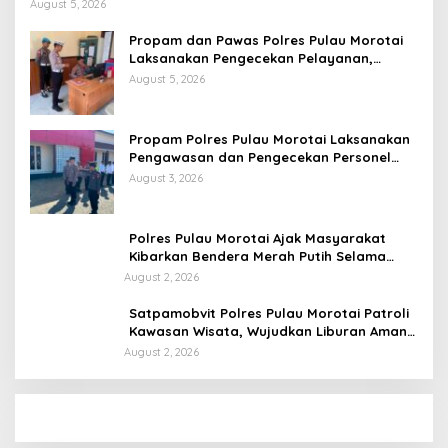
Personel Berintegritas
August 5, 2026
Propam dan Pawas Polres Pulau Morotai
Laksanakan Pengecekan Pelayanan,
Pastikan Masyarakat Mendapat
August 5, 2026
Pelayanan Optimal
Propam Polres Pulau Morotai Laksanakan
Pengawasan dan Pengecekan Personel
Saat Apel Serah Terima Piket Fungsi
August 3, 2026
Polres Pulau Morotai Ajak Masyarakat
Kibarkan Bendera Merah Putih Selama
Bulan Kemerdekaan
August 2, 2026
Satpamobvit Polres Pulau Morotai Patroli
Kawasan Wisata, Wujudkan Liburan Aman
dan Kondusif
August 2, 2026