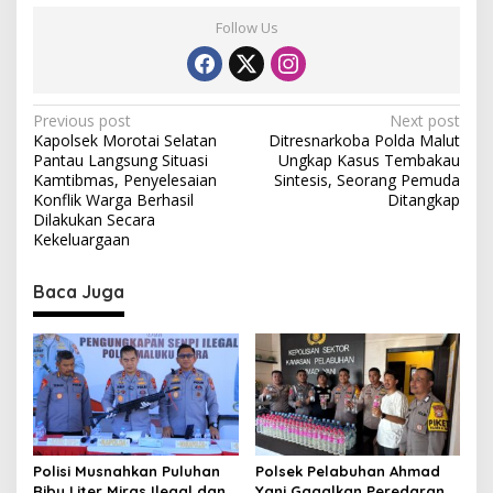
Follow Us
P
Previous post
Next post
Kapolsek Morotai Selatan
Ditresnarkoba Polda Malut
o
Pantau Langsung Situasi
Ungkap Kasus Tembakau
s
Kamtibmas, Penyelesaian
Sintesis, Seorang Pemuda
Konflik Warga Berhasil
Ditangkap
t
Dilakukan Secara
Kekeluargaan
n
a
Baca Juga
v
i
g
a
t
i
Polisi Musnahkan Puluhan
Polsek Pelabuhan Ahmad
Ribu Liter Miras Ilegal dan
Yani Gagalkan Peredaran