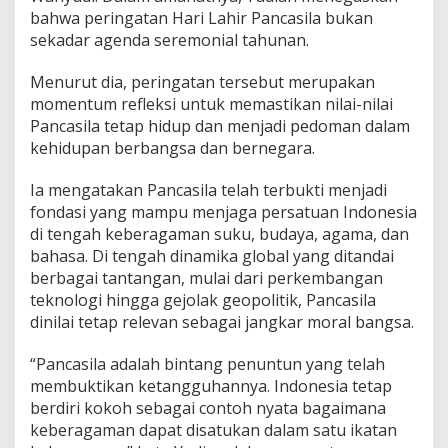
i
bahwa peringatan Hari Lahir Pancasila bukan
M
sekadar agenda seremonial tahunan.
u
d
Menurut dia, peringatan tersebut merupakan
a
D
momentum refleksi untuk memastikan nilai-nilai
i
Pancasila tetap hidup dan menjadi pedoman dalam
a
kehidupan berbangsa dan bernegara.
j
a
Ia mengatakan Pancasila telah terbukti menjadi
k
H
fondasi yang mampu menjaga persatuan Indonesia
i
di tengah keberagaman suku, budaya, agama, dan
d
bahasa. Di tengah dinamika global yang ditandai
u
berbagai tantangan, mulai dari perkembangan
p
k
teknologi hingga gejolak geopolitik, Pancasila
a
dinilai tetap relevan sebagai jangkar moral bangsa.
n
N
“Pancasila adalah bintang penuntun yang telah
i
membuktikan ketangguhannya. Indonesia tetap
l
a
berdiri kokoh sebagai contoh nyata bagaimana
i
keberagaman dapat disatukan dalam satu ikatan
K