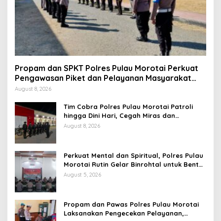
Propam dan SPKT Polres Pulau Morotai Perkuat
Pengawasan Piket dan Pelayanan Masyarakat
Selama 1×24 Jam
August 8, 2026
Tim Cobra Polres Pulau Morotai Patroli
hingga Dini Hari, Cegah Miras dan
Gangguan Kamtibmas
August 8, 2026
Perkuat Mental dan Spiritual, Polres Pulau
Morotai Rutin Gelar Binrohtal untuk Bentuk
Personel Berintegritas
August 5, 2026
Propam dan Pawas Polres Pulau Morotai
Laksanakan Pengecekan Pelayanan,