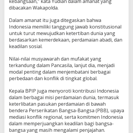
kebangsaan,” kata Yudian dalam amanat yang
e
dibacakan Wakapolda.
b
a
n
Dalam amanat itu juga ditegaskan bahwa
g
Indonesia memiliki tanggung jawab konstitusional
s
untuk turut mewujudkan ketertiban dunia yang
a
berdasarkan kemerdekaan, perdamaian abadi, dan
a
keadilan sosial.
n
Nilai-nilai musyawarah dan mufakat yang
terkandung dalam Pancasila, lanjut dia, menjadi
modal penting dalam menjembatani berbagai
perbedaan dan konflik di tingkat global.
Kepala BPIP juga menyoroti kontribusi Indonesia
dalam berbagai misi perdamaian dunia, termasuk
keterlibatan pasukan perdamaian di bawah
bendera Perserikatan Bangsa-Bangsa (PBB), upaya
mediasi konflik regional, serta komitmen Indonesia
dalam memperjuangkan keadilan bagi bangsa-
bangsa yang masih mengalami penjajahan.