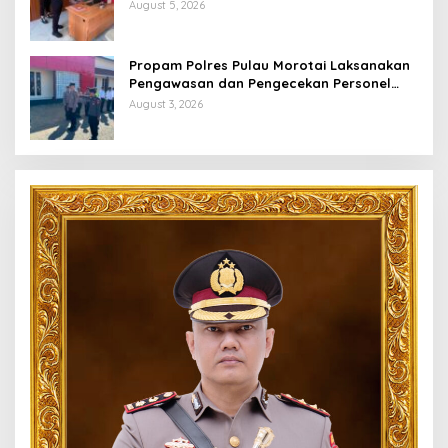
Pastikan Masyarakat Mendapat
August 5, 2026
Pelayanan Optimal
Propam Polres Pulau Morotai Laksanakan
Pengawasan dan Pengecekan Personel
Saat Apel Serah Terima Piket Fungsi
August 3, 2026