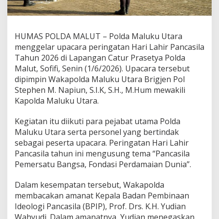
a
s
i
l
HUMAS POLDA MALUT – Polda Maluku Utara
a
menggelar upacara peringatan Hari Lahir Pancasila
d
i
Tahun 2026 di Lapangan Catur Prasetya Polda
P
Malut, Sofifi, Senin (1/6/2026). Upacara tersebut
o
dipimpin Wakapolda Maluku Utara Brigjen Pol
l
Stephen M. Napiun, S.I.K, S.H., M.Hum mewakili
d
Kapolda Maluku Utara.
a
M
a
Kegiatan itu diikuti para pejabat utama Polda
l
Maluku Utara serta personel yang bertindak
u
sebagai peserta upacara. Peringatan Hari Lahir
t
Pancasila tahun ini mengusung tema “Pancasila
,
G
Pemersatu Bangsa, Fondasi Perdamaian Dunia”.
e
n
Dalam kesempatan tersebut, Wakapolda
e
membacakan amanat Kepala Badan Pembinaan
r
Ideologi Pancasila (BPIP), Prof. Drs. K.H. Yudian
a
s
Wahyudi. Dalam amanatnya, Yudian menegaskan