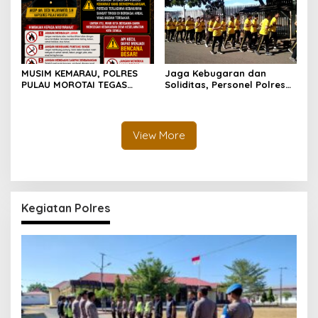
MUSIM KEMARAU, POLRES
Jaga Kebugaran dan
PULAU MOROTAI TEGAS
Soliditas, Personel Polres
LARANG PEMBAKARAN
Pulau Morotai Gelar
LAHAN: SATU API KECIL BISA
Olahraga Pagi Bersama
MENJADI BENCANA BESAR
View More
Kegiatan Polres