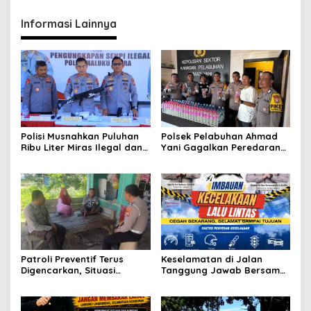
Informasi Lainnya
Polisi Musnahkan Puluhan
Polsek Pelabuhan Ahmad
Ribu Liter Miras Ilegal dan
Yani Gagalkan Peredaran
Ungkap Jaringan
113 Botol Cap Tikus,
Peredaran Senjata Api
Disembunyikan di Dapur
Lintas Negara
Kapal
Patroli Preventif Terus
Keselamatan di Jalan
Digencarkan, Situasi
Tanggung Jawab Bersama,
Kamtibmas di Pulau
Polda Malut Gencarkan
Morotai Tetap Aman dan
Edukasi Cegah Kecelakaan
Kondusif
Lalu Lintas