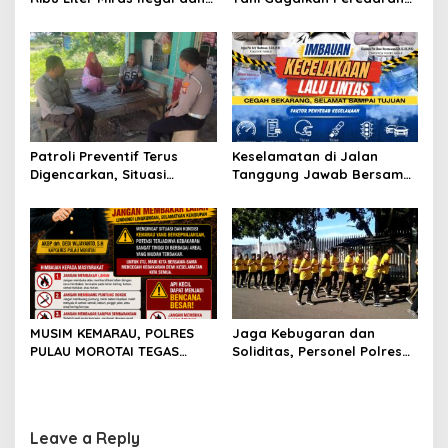
o
Ungkap Jaringan
113 Botol Cap Tikus,
n
Peredaran Senjata Api
Disembunyikan di Dapur
Lintas Negara
Kapal
Patroli Preventif Terus
Keselamatan di Jalan
Digencarkan, Situasi
Tanggung Jawab Bersama,
Kamtibmas di Pulau
Polda Malut Gencarkan
Morotai Tetap Aman dan
Edukasi Cegah Kecelakaan
Kondusif
Lalu Lintas
MUSIM KEMARAU, POLRES
Jaga Kebugaran dan
PULAU MOROTAI TEGAS
Soliditas, Personel Polres
LARANG PEMBAKARAN
Pulau Morotai Gelar
LAHAN: SATU API KECIL BISA
Olahraga Pagi Bersama
MENJADI BENCANA BESAR
Leave a Reply