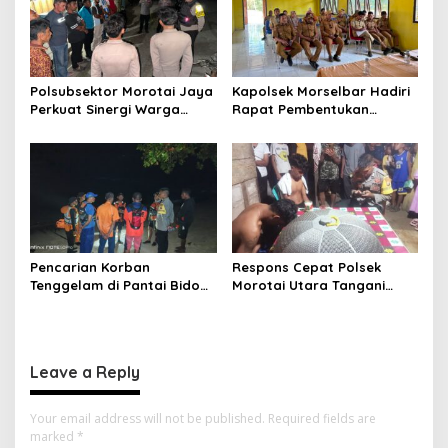
Kekeluargaan
Polsubsektor Morotai Jaya
Kapolsek Morselbar Hadiri
Perkuat Sinergi Warga
Rapat Pembentukan
Lewat Patroli Cipta Kondisi,
Panitia HUT ke-81
Cegah Tawuran dan
Kemerdekaan RI, Perkuat
Gangguan Kamtibmas
Sinergi Lintas Sektor
Sukseskan Peringatan 17
Agustus 2026
Pencarian Korban
Respons Cepat Polsek
Tenggelam di Pantai Bido
Morotai Utara Tangani
Dihentikan Sementara,
Laporan Orang Hilang Saat
Dilanjutkan Kembali Pagi
Berenang di Pantai Bido,
Hari
Pencarian Terus Dilanjutkan
Leave a Reply
Your email address will not be published.
Required fields are
marked
*