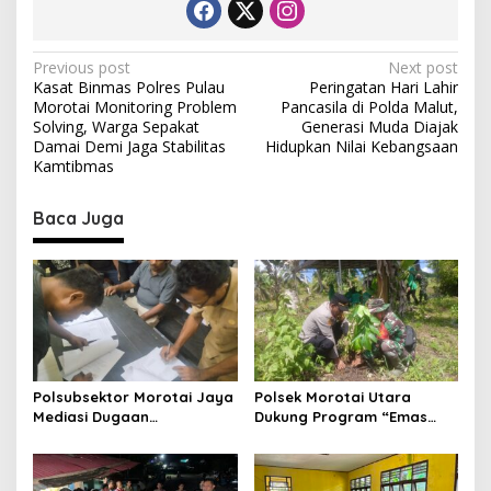
P
Previous post
Next post
Kasat Binmas Polres Pulau
Peringatan Hari Lahir
o
Morotai Monitoring Problem
Pancasila di Polda Malut,
s
Solving, Warga Sepakat
Generasi Muda Diajak
Damai Demi Jaga Stabilitas
Hidupkan Nilai Kebangsaan
t
Kamtibmas
n
Baca Juga
a
v
i
g
a
t
Polsubsektor Morotai Jaya
Polsek Morotai Utara
i
Mediasi Dugaan
Dukung Program “Emas
o
Pengeroyokan, Kedua Pihak
Hijau”, Tanam Pohon Sukun
Sepakat Selesaikan
untuk Ketahanan Pangan
n
Persoalan Secara
dan Kelestarian Lingkungan