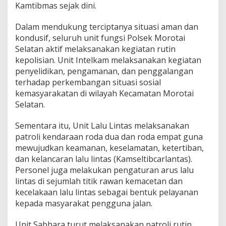
Kamtibmas sejak dini.
a
r
g
Dalam mendukung terciptanya situasi aman dan
a
kondusif, seluruh unit fungsi Polsek Morotai
B
Selatan aktif melaksanakan kegiatan rutin
e
kepolisian. Unit Intelkam melaksanakan kegiatan
r
h
penyelidikan, pengamanan, dan penggalangan
a
terhadap perkembangan situasi sosial
s
kemasyarakatan di wilayah Kecamatan Morotai
i
Selatan.
l
D
i
Sementara itu, Unit Lalu Lintas melaksanakan
l
patroli kendaraan roda dua dan roda empat guna
a
mewujudkan keamanan, keselamatan, ketertiban,
k
dan kelancaran lalu lintas (Kamseltibcarlantas).
u
k
Personel juga melakukan pengaturan arus lalu
a
lintas di sejumlah titik rawan kemacetan dan
n
kecelakaan lalu lintas sebagai bentuk pelayanan
S
kepada masyarakat pengguna jalan.
e
c
a
Unit Sabhara turut melaksanakan patroli rutin