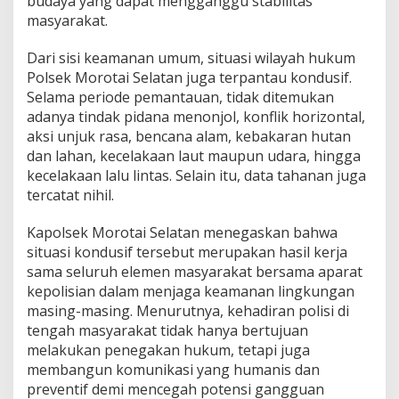
budaya yang dapat mengganggu stabilitas
b
masyarakat.
m
a
s
Dari sisi keamanan umum, situasi wilayah hukum
,
Polsek Morotai Selatan juga terpantau kondusif.
P
Selama periode pemantauan, tidak ditemukan
e
adanya tindak pidana menonjol, konflik horizontal,
n
aksi unjuk rasa, bencana alam, kebakaran hutan
y
e
dan lahan, kecelakaan laut maupun udara, hingga
l
kecelakaan lalu lintas. Selain itu, data tahanan juga
e
tercatat nihil.
s
a
Kapolsek Morotai Selatan menegaskan bahwa
i
a
situasi kondusif tersebut merupakan hasil kerja
n
sama seluruh elemen masyarakat bersama aparat
K
kepolisian dalam menjaga keamanan lingkungan
o
masing-masing. Menurutnya, kehadiran polisi di
n
f
tengah masyarakat tidak hanya bertujuan
l
melakukan penegakan hukum, tetapi juga
i
membangun komunikasi yang humanis dan
k
preventif demi mencegah potensi gangguan
W