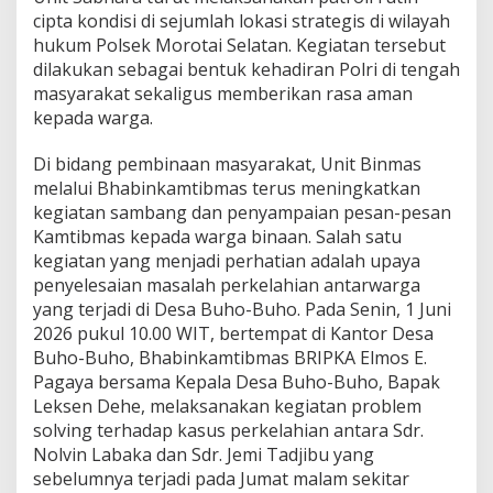
r
cipta kondisi di sejumlah lokasi strategis di wilayah
a
hukum Polsek Morotai Selatan. Kegiatan tersebut
K
dilakukan sebagai bentuk kehadiran Polri di tengah
e
masyarakat sekaligus memberikan rasa aman
k
e
kepada warga.
l
u
Di bidang pembinaan masyarakat, Unit Binmas
a
melalui Bhabinkamtibmas terus meningkatkan
r
kegiatan sambang dan penyampaian pesan-pesan
g
a
Kamtibmas kepada warga binaan. Salah satu
a
kegiatan yang menjadi perhatian adalah upaya
n
penyelesaian masalah perkelahian antarwarga
yang terjadi di Desa Buho-Buho. Pada Senin, 1 Juni
2026 pukul 10.00 WIT, bertempat di Kantor Desa
Buho-Buho, Bhabinkamtibmas BRIPKA Elmos E.
Pagaya bersama Kepala Desa Buho-Buho, Bapak
Leksen Dehe, melaksanakan kegiatan problem
solving terhadap kasus perkelahian antara Sdr.
Nolvin Labaka dan Sdr. Jemi Tadjibu yang
sebelumnya terjadi pada Jumat malam sekitar