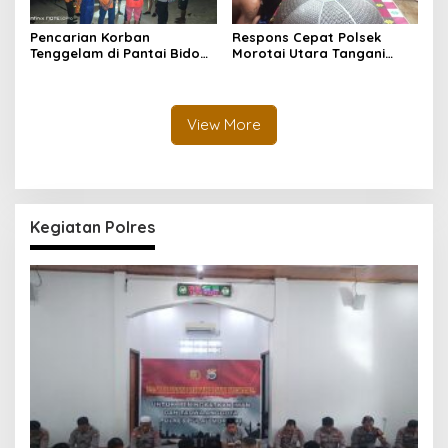
Pencarian Korban
Respons Cepat Polsek
Tenggelam di Pantai Bido
Morotai Utara Tangani
Dihentikan Sementara,
Laporan Orang Hilang Saat
Dilanjutkan Kembali Pagi
Berenang di Pantai Bido,
Hari
Pencarian Terus Dilanjutkan
View More
Kegiatan Polres