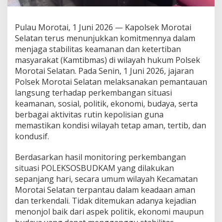
a
n
t
Pulau Morotai, 1 Juni 2026 — Kapolsek Morotai
a
Selatan terus menunjukkan komitmennya dalam
u
L
menjaga stabilitas keamanan dan ketertiban
a
masyarakat (Kamtibmas) di wilayah hukum Polsek
n
Morotai Selatan. Pada Senin, 1 Juni 2026, jajaran
g
Polsek Morotai Selatan melaksanakan pemantauan
s
langsung terhadap perkembangan situasi
u
n
keamanan, sosial, politik, ekonomi, budaya, serta
g
berbagai aktivitas rutin kepolisian guna
S
memastikan kondisi wilayah tetap aman, tertib, dan
i
kondusif.
t
u
a
Berdasarkan hasil monitoring perkembangan
s
situasi POLEKSOSBUDKAM yang dilakukan
i
sepanjang hari, secara umum wilayah Kecamatan
K
Morotai Selatan terpantau dalam keadaan aman
a
m
dan terkendali. Tidak ditemukan adanya kejadian
t
menonjol baik dari aspek politik, ekonomi maupun
i