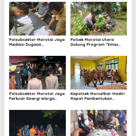
Polsubsektor Morotai Jaya
Polsek Morotai Utara
Mediasi Dugaan
Dukung Program “Emas
Pengeroyokan, Kedua Pihak
Hijau”, Tanam Pohon Sukun
Sepakat Selesaikan
untuk Ketahanan Pangan
Persoalan Secara
dan Kelestarian Lingkungan
Kekeluargaan
Polsubsektor Morotai Jaya
Kapolsek Morselbar Hadiri
Perkuat Sinergi Warga
Rapat Pembentukan
Lewat Patroli Cipta Kondisi,
Panitia HUT ke-81
Cegah Tawuran dan
Kemerdekaan RI, Perkuat
Gangguan Kamtibmas
Sinergi Lintas Sektor
Sukseskan Peringatan 17
Agustus 2026