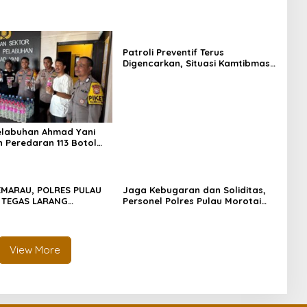
Patroli Preventif Terus
Digencarkan, Situasi Kamtibmas
di Pulau Morotai Tetap Aman dan
Kondusif
elabuhan Ahmad Yani
 Peredaran 113 Botol
s, Disembunyikan di
pal
EMARAU, POLRES PULAU
Jaga Kebugaran dan Soliditas,
 TEGAS LARANG
Personel Polres Pulau Morotai
AN LAHAN: SATU API
Gelar Olahraga Pagi Bersama
SA MENJADI BENCANA
View More