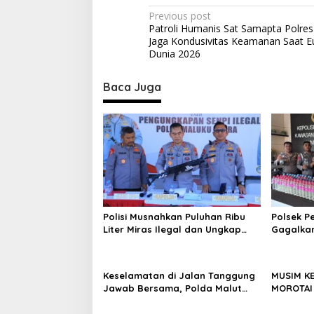
y
P
Previous post
a
Patroli Humanis Sat Samapta Polres
n
o
Jaga Kondusivitas Keamanan Saat Eu
g
s
Dunia 2026
k
a
t
r
Baca Juga
a
n
k
a
e
-
v
8
i
0
g
a
t
Polisi Musnahkan Puluhan Ribu
Polsek P
i
Liter Miras Ilegal dan Ungkap
Gagalkan
Jaringan Peredaran Senjata Api
Cap Tiku
o
Lintas Negara
Dapur Ka
n
Keselamatan di Jalan Tanggung
MUSIM K
Jawab Bersama, Polda Malut
MOROTAI
Gencarkan Edukasi Cegah
PEMBAKAR
Kecelakaan Lalu Lintas
KECIL BI