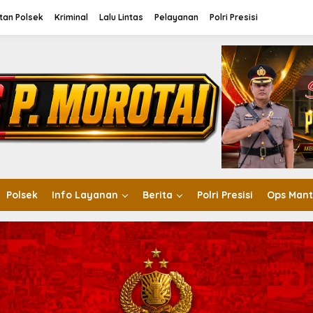
tan Polsek
Kriminal
Lalu Lintas
Pelayanan
Polri Presisi
Polsek
Info Layanan
Berita
Polri Presisi
Ops Mant