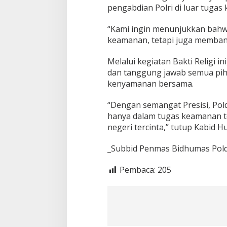
-
pengabdian Polri di luar tugas
T
a
“Kami ingin menunjukkan bahwa
q
w
keamanan, tetapi juga memban
a
G
Melalui kegiatan Bakti Religi 
a
dan tanggung jawab semua pi
l
kenyamanan bersama.
a
l
a
“Dengan semangat Presisi, Pol
S
hanya dalam tugas keamanan t
a
negeri tercinta,” tutup Kabid H
m
b
u
_Subbid Penmas Bidhumas Polda
t
H
Pembaca:
205
a
r
i
B
h
a