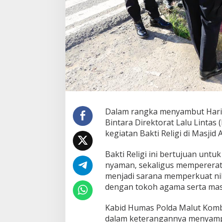
e
l
a
r
B
a
k
t
i
R
e
l
i
Dalam rangka menyambut Hari 
g
Bintara Direktorat Lalu Lintas
i
kegiatan Bakti Religi di Masjid 
d
i
M
Bakti Religi ini bertujuan unt
a
nyaman, sekaligus mempererat 
s
menjadi sarana memperkuat nila
j
dengan tokoh agama serta mas
i
d
A
Kabid Humas Polda Malut Kombes 
t
dalam keterangannya menyampa