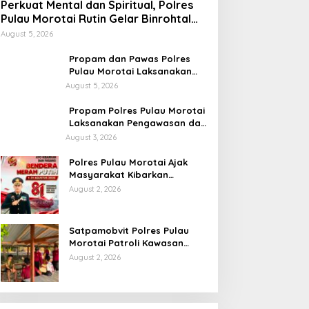
Perkuat Mental dan Spiritual, Polres
Pulau Morotai Rutin Gelar Binrohtal
untuk Bentuk Personel Berintegritas
August 5, 2026
Propam dan Pawas Polres
Pulau Morotai Laksanakan
Pengecekan Pelayanan,
August 5, 2026
Pastikan Masyarakat
Mendapat Pelayanan Optimal
Propam Polres Pulau Morotai
Laksanakan Pengawasan dan
Pengecekan Personel Saat
August 3, 2026
Apel Serah Terima Piket
Fungsi
Polres Pulau Morotai Ajak
Masyarakat Kibarkan
Bendera Merah Putih Selama
August 2, 2026
Bulan Kemerdekaan
Satpamobvit Polres Pulau
Morotai Patroli Kawasan
Wisata, Wujudkan Liburan
August 2, 2026
Aman dan Kondusif