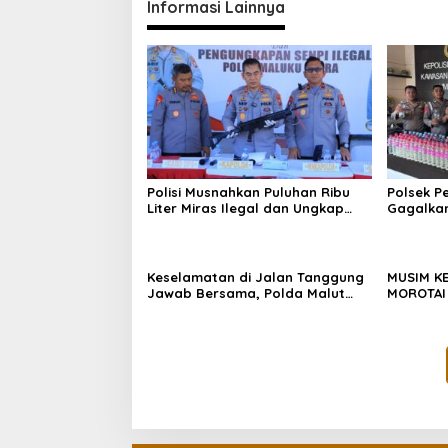
Informasi Lainnya
Polisi Musnahkan Puluhan Ribu
Polsek P
Liter Miras Ilegal dan Ungkap
Gagalkan
Jaringan Peredaran Senjata Api
Cap Tiku
Lintas Negara
Dapur Ka
Keselamatan di Jalan Tanggung
MUSIM K
Jawab Bersama, Polda Malut
MOROTAI
Gencarkan Edukasi Cegah
PEMBAKAR
Kecelakaan Lalu Lintas
KECIL BI
BESAR