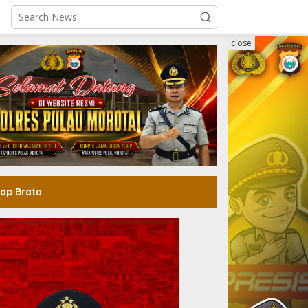
close
ap Brata