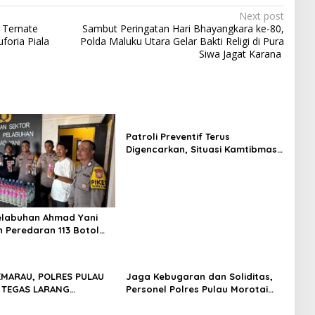
Next post
 Ternate
Sambut Peringatan Hari Bhayangkara ke-80,
foria Piala
Polda Maluku Utara Gelar Bakti Religi di Pura
Siwa Jagat Karana
Patroli Preventif Terus
Digencarkan, Situasi Kamtibmas
di Pulau Morotai Tetap Aman dan
Kondusif
elabuhan Ahmad Yani
 Peredaran 113 Botol
s, Disembunyikan di
pal
EMARAU, POLRES PULAU
Jaga Kebugaran dan Soliditas,
 TEGAS LARANG
Personel Polres Pulau Morotai
AN LAHAN: SATU API
Gelar Olahraga Pagi Bersama
SA MENJADI BENCANA