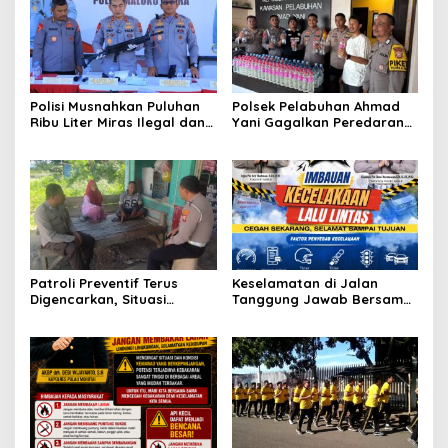
Polisi Musnahkan Puluhan
Polsek Pelabuhan Ahmad
Ribu Liter Miras Ilegal dan
Yani Gagalkan Peredaran
Ungkap Jaringan
113 Botol Cap Tikus,
Peredaran Senjata Api
Disembunyikan di Dapur
Lintas Negara
Kapal
Patroli Preventif Terus
Keselamatan di Jalan
Digencarkan, Situasi
Tanggung Jawab Bersama,
Kamtibmas di Pulau
Polda Malut Gencarkan
Morotai Tetap Aman dan
Edukasi Cegah Kecelakaan
Kondusif
Lalu Lintas