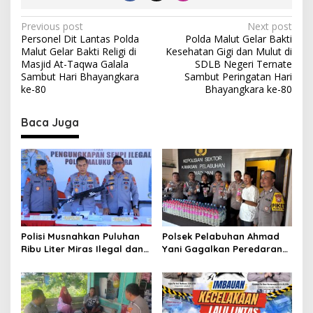
P
Previous post
Next post
Personel Dit Lantas Polda
Polda Malut Gelar Bakti
o
Malut Gelar Bakti Religi di
Kesehatan Gigi dan Mulut di
s
Masjid At-Taqwa Galala
SDLB Negeri Ternate
Sambut Hari Bhayangkara
Sambut Peringatan Hari
t
ke-80
Bhayangkara ke-80
n
Baca Juga
a
v
i
g
a
t
Polisi Musnahkan Puluhan
Polsek Pelabuhan Ahmad
i
Ribu Liter Miras Ilegal dan
Yani Gagalkan Peredaran
o
Ungkap Jaringan
113 Botol Cap Tikus,
Peredaran Senjata Api
Disembunyikan di Dapur
n
Lintas Negara
Kapal