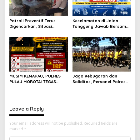
Patroli Preventif Terus
Keselamatan di Jalan
Digencarkan, Situasi
Tanggung Jawab Bersama,
Kamtibmas di Pulau
Polda Malut Gencarkan
Morotai Tetap Aman dan
Edukasi Cegah Kecelakaan
Kondusif
Lalu Lintas
MUSIM KEMARAU, POLRES
Jaga Kebugaran dan
PULAU MOROTAI TEGAS
Soliditas, Personel Polres
LARANG PEMBAKARAN
Pulau Morotai Gelar
LAHAN: SATU API KECIL BISA
Olahraga Pagi Bersama
MENJADI BENCANA BESAR
Leave a Reply
Your email address will not be published.
Required fields are
marked
*