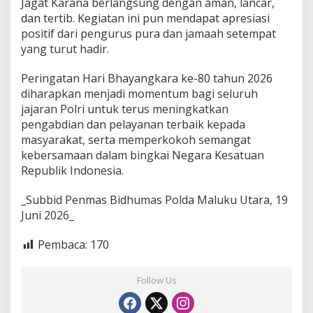
Jagat Karana berlangsung dengan aman, lancar,
r
dan tertib. Kegiatan ini pun mendapat apresiasi
a
positif dari pengurus pura dan jamaah setempat
S
i
yang turut hadir.
w
a
Peringatan Hari Bhayangkara ke-80 tahun 2026
J
diharapkan menjadi momentum bagi seluruh
a
jajaran Polri untuk terus meningkatkan
g
a
pengabdian dan pelayanan terbaik kepada
t
masyarakat, serta memperkokoh semangat
K
kebersamaan dalam bingkai Negara Kesatuan
a
Republik Indonesia.
r
a
n
_Subbid Penmas Bidhumas Polda Maluku Utara, 19
a
Juni 2026_
Pembaca:
170
Follow Us