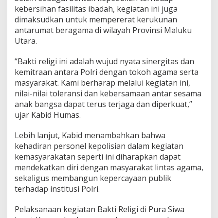
U
kebersihan fasilitas ibadah, kegiatan ini juga
t
dimaksudkan untuk mempererat kerukunan
a
antarumat beragama di wilayah Provinsi Maluku
r
a
Utara.
G
e
“Bakti religi ini adalah wujud nyata sinergitas dan
l
kemitraan antara Polri dengan tokoh agama serta
a
masyarakat. Kami berharap melalui kegiatan ini,
r
B
nilai-nilai toleransi dan kebersamaan antar sesama
a
anak bangsa dapat terus terjaga dan diperkuat,”
k
ujar Kabid Humas.
t
i
Lebih lanjut, Kabid menambahkan bahwa
R
e
kehadiran personel kepolisian dalam kegiatan
l
kemasyarakatan seperti ini diharapkan dapat
i
mendekatkan diri dengan masyarakat lintas agama,
g
sekaligus membangun kepercayaan publik
i
terhadap institusi Polri.
d
i
P
Pelaksanaan kegiatan Bakti Religi di Pura Siwa
u