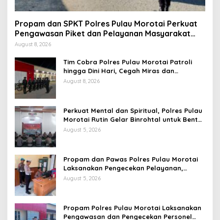
Propam dan SPKT Polres Pulau Morotai Perkuat
Pengawasan Piket dan Pelayanan Masyarakat
Selama 1×24 Jam
August 8, 2026
Tim Cobra Polres Pulau Morotai Patroli
hingga Dini Hari, Cegah Miras dan
Gangguan Kamtibmas
August 8, 2026
Perkuat Mental dan Spiritual, Polres Pulau
Morotai Rutin Gelar Binrohtal untuk Bentuk
Personel Berintegritas
August 5, 2026
Propam dan Pawas Polres Pulau Morotai
Laksanakan Pengecekan Pelayanan,
Pastikan Masyarakat Mendapat
August 5, 2026
Pelayanan Optimal
Propam Polres Pulau Morotai Laksanakan
Pengawasan dan Pengecekan Personel