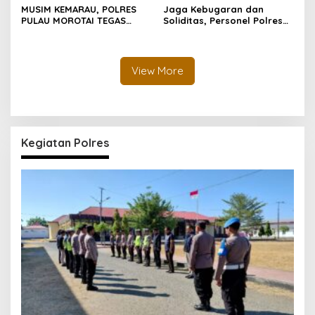
MUSIM KEMARAU, POLRES
Jaga Kebugaran dan
PULAU MOROTAI TEGAS
Soliditas, Personel Polres
LARANG PEMBAKARAN
Pulau Morotai Gelar
LAHAN: SATU API KECIL BISA
Olahraga Pagi Bersama
MENJADI BENCANA BESAR
View More
Kegiatan Polres