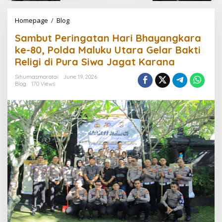
Homepage
/
Blog
S
a
Sambut Peringatan Hari Bhayangkara
m
b
ke-80, Polda Maluku Utara Gelar Bakti
u
Religi di Pura Siwa Jagat Karana
t
P
Sihumasmorotai
June 19, 2026
e
Blog
170 Views
r
i
n
g
a
t
a
n
H
a
r
i
B
h
a