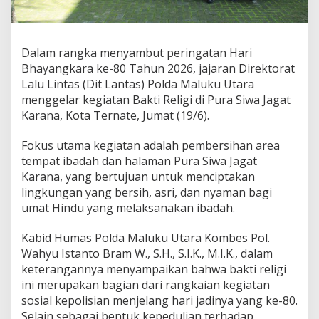
y
a
n
g
Dalam rangka menyambut peringatan Hari
k
Bhayangkara ke-80 Tahun 2026, jajaran Direktorat
a
r
Lalu Lintas (Dit Lantas) Polda Maluku Utara
a
menggelar kegiatan Bakti Religi di Pura Siwa Jagat
k
Karana, Kota Ternate, Jumat (19/6).
e
-
Fokus utama kegiatan adalah pembersihan area
8
0
tempat ibadah dan halaman Pura Siwa Jagat
,
Karana, yang bertujuan untuk menciptakan
P
lingkungan yang bersih, asri, dan nyaman bagi
o
umat Hindu yang melaksanakan ibadah.
l
d
a
Kabid Humas Polda Maluku Utara Kombes Pol.
M
Wahyu Istanto Bram W., S.H., S.I.K., M.I.K., dalam
a
keterangannya menyampaikan bahwa bakti religi
l
ini merupakan bagian dari rangkaian kegiatan
u
sosial kepolisian menjelang hari jadinya yang ke-80.
k
u
Selain sebagai bentuk kepedulian terhadap