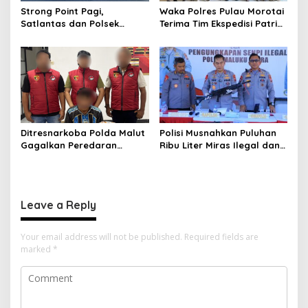
Strong Point Pagi,
Waka Polres Pulau Morotai
Satlantas dan Polsek
Terima Tim Ekspedisi Patriot
Morotai Selatan Barat
UGM, Polri Siap Dukung
Hadir Wujudkan Keamanan
Pengabdian dan Riset di
serta Keselamatan Berlalu
Wilayah Morotai
Lintas
Ditresnarkoba Polda Malut
Polisi Musnahkan Puluhan
Gagalkan Peredaran
Ribu Liter Miras Ilegal dan
Tembakau Sintetis di
Ungkap Jaringan
Halmahera Tengah
Peredaran Senjata Api
Lintas Negara
Leave a Reply
Your email address will not be published.
Required fields are
marked
*