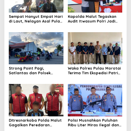
Sempat Hanyut Empat Hari
Kapolda Malut Tegaskan
di Laut, Nelayan Asal Pulau
Audit Itwasum Polri Jadi
Gebe Ditemukan Selamat di
Momentum Perkuat
Pantai Tawakali Morotai
Akuntabilitas dan Kinerja
Utara
Strong Point Pagi,
Waka Polres Pulau Morotai
Satlantas dan Polsek
Terima Tim Ekspedisi Patriot
Morotai Selatan Barat
UGM, Polri Siap Dukung
Hadir Wujudkan Keamanan
Pengabdian dan Riset di
serta Keselamatan Berlalu
Wilayah Morotai
Lintas
Ditresnarkoba Polda Malut
Polisi Musnahkan Puluhan
Gagalkan Peredaran
Ribu Liter Miras Ilegal dan
Tembakau Sintetis di
Ungkap Jaringan