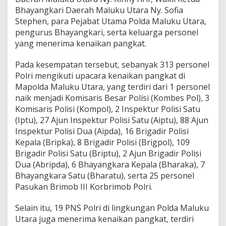
u
Bhayangkari Daerah Maluku Utara Ny. Sofia
U
Stephen, para Pejabat Utama Polda Maluku Utara,
t
pengurus Bhayangkari, serta keluarga personel
a
r
yang menerima kenaikan pangkat.
a
:
Pada kesempatan tersebut, sebanyak 313 personel
A
Polri mengikuti upacara kenaikan pangkat di
m
Mapolda Maluku Utara, yang terdiri dari 1 personel
a
n
naik menjadi Komisaris Besar Polisi (Kombes Pol), 3
a
Komisaris Polisi (Kompol), 2 Inspektur Polisi Satu
h
(Iptu), 27 Ajun Inspektur Polisi Satu (Aiptu), 88 Ajun
H
Inspektur Polisi Dua (Aipda), 16 Brigadir Polisi
a
r
Kepala (Bripka), 8 Brigadir Polisi (Brigpol), 109
u
Brigadir Polisi Satu (Briptu), 2 Ajun Brigadir Polisi
s
Dua (Abripda), 6 Bhayangkara Kepala (Bharaka), 7
D
Bhayangkara Satu (Bharatu), serta 25 personel
i
Pasukan Brimob III Korbrimob Polri.
j
a
w
Selain itu, 19 PNS Polri di lingkungan Polda Maluku
a
Utara juga menerima kenaikan pangkat, terdiri
b