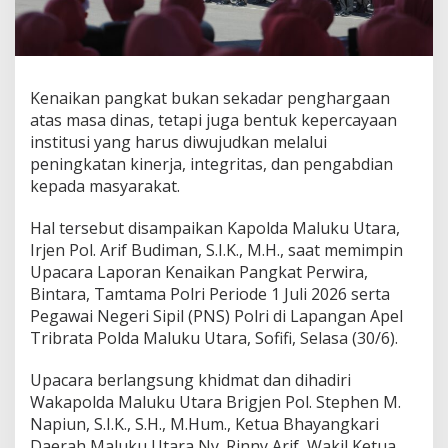
a
i
k
a
n
Kenaikan pangkat bukan sekadar penghargaan
P
a
atas masa dinas, tetapi juga bentuk kepercayaan
n
institusi yang harus diwujudkan melalui
g
peningkatan kinerja, integritas, dan pengabdian
k
kepada masyarakat.
a
t
,
Hal tersebut disampaikan Kapolda Maluku Utara,
K
Irjen Pol. Arif Budiman, S.I.K., M.H., saat memimpin
a
Upacara Laporan Kenaikan Pangkat Perwira,
p
Bintara, Tamtama Polri Periode 1 Juli 2026 serta
o
l
Pegawai Negeri Sipil (PNS) Polri di Lapangan Apel
d
Tribrata Polda Maluku Utara, Sofifi, Selasa (30/6).
a
M
Upacara berlangsung khidmat dan dihadiri
a
Wakapolda Maluku Utara Brigjen Pol. Stephen M.
l
u
Napiun, S.I.K., S.H., M.Hum., Ketua Bhayangkari
k
Daerah Maluku Utara Ny. Rinny Arif, Wakil Ketua