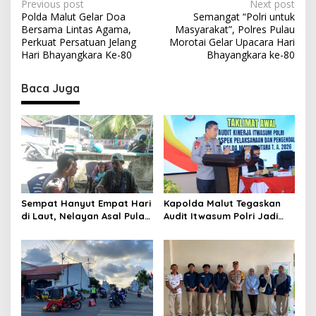
P
Previous post
Next post
Polda Malut Gelar Doa
Semangat “Polri untuk
o
Bersama Lintas Agama,
Masyarakat”, Polres Pulau
s
Perkuat Persatuan Jelang
Morotai Gelar Upacara Hari
Hari Bhayangkara Ke-80
Bhayangkara ke-80
t
n
Baca Juga
a
v
i
g
a
t
Sempat Hanyut Empat Hari
Kapolda Malut Tegaskan
di Laut, Nelayan Asal Pulau
Audit Itwasum Polri Jadi
i
Gebe Ditemukan Selamat di
Momentum Perkuat
o
Pantai Tawakali Morotai
Akuntabilitas dan Kinerja
Utara
n