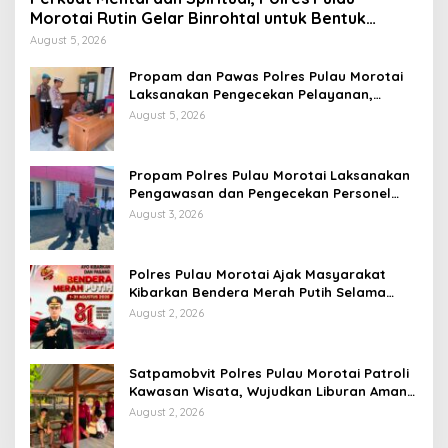
Morotai Rutin Gelar Binrohtal untuk Bentuk
Personel Berintegritas
August 5, 2026
Propam dan Pawas Polres Pulau Morotai
Laksanakan Pengecekan Pelayanan,
Pastikan Masyarakat Mendapat
August 5, 2026
Pelayanan Optimal
Propam Polres Pulau Morotai Laksanakan
Pengawasan dan Pengecekan Personel
Saat Apel Serah Terima Piket Fungsi
August 3, 2026
Polres Pulau Morotai Ajak Masyarakat
Kibarkan Bendera Merah Putih Selama
Bulan Kemerdekaan
August 2, 2026
Satpamobvit Polres Pulau Morotai Patroli
Kawasan Wisata, Wujudkan Liburan Aman
dan Kondusif
August 2, 2026