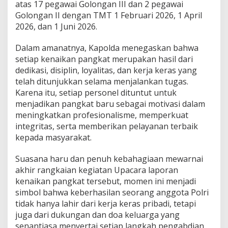
atas 17 pegawai Golongan III dan 2 pegawai
d
Golongan II dengan TMT 1 Februari 2026, 1 April
e
n
2026, dan 1 Juni 2026.
g
a
Dalam amanatnya, Kapolda menegaskan bahwa
n
setiap kenaikan pangkat merupakan hasil dari
K
dedikasi, disiplin, loyalitas, dan kerja keras yang
i
n
telah ditunjukkan selama menjalankan tugas.
e
Karena itu, setiap personel dituntut untuk
r
menjadikan pangkat baru sebagai motivasi dalam
j
meningkatkan profesionalisme, memperkuat
a
T
integritas, serta memberikan pelayanan terbaik
e
kepada masyarakat.
r
b
Suasana haru dan penuh kebahagiaan mewarnai
a
akhir rangkaian kegiatan Upacara laporan
i
k
kenaikan pangkat tersebut, momen ini menjadi
simbol bahwa keberhasilan seorang anggota Polri
tidak hanya lahir dari kerja keras pribadi, tetapi
juga dari dukungan dan doa keluarga yang
senantiasa menyertai setiap langkah pengabdian.