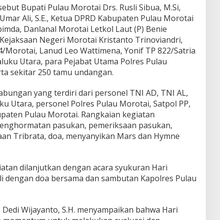
ebut Bupati Pulau Morotai Drs. Rusli Sibua, M.Si,
mar Ali, S.E., Ketua DPRD Kabupaten Pulau Morotai
mda, Danlanal Morotai Letkol Laut (P) Benie
Kejaksaan Negeri Morotai Kristanto Trinoviandri,
514/Morotai, Lanud Leo Wattimena, Yonif TP 822/Satria
uku Utara, para Pejabat Utama Polres Pulau
rta sekitar 250 tamu undangan.
abungan yang terdiri dari personel TNI AD, TNI AL,
u Utara, personel Polres Pulau Morotai, Satpol PP,
paten Pulau Morotai. Rangkaian kegiatan
i penghormatan pasukan, pemeriksaan pasukan,
an Tribrata, doa, menyanyikan Mars dan Hymne
iatan dilanjutkan dengan acara syukuran Hari
li dengan doa bersama dan sambutan Kapolres Pulau
 Dedi Wijayanto, S.H. menyampaikan bahwa Hari