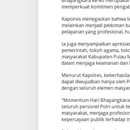
Bhayangkara ke-80 merupakan
-
memperkuat komitmen pengabdi
8
0
Kapolres menegaskan bahwa te
melainkan menjadi pedoman bag
pelayanan yang profesional, hu
Ia juga menyampaikan apresias
pemerintah, tokoh agama, tokoh
masyarakat Kabupaten Pulau Mor
dalam menjaga keamanan dan k
Menurut Kapolres, keberhasila
dapat diwujudkan hanya oleh Po
dengan seluruh elemen masyar
“Momentum Hari Bhayangkara k
seluruh personel Polri untuk 
masyarakat, menjaga profesio
kepercayaan publik terhadap inst