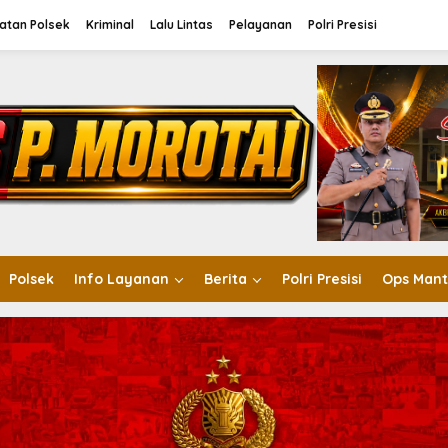
atan Polsek
Kriminal
Lalu Lintas
Pelayanan
Polri Presisi
Polsek
Info Layanan
Berita
Polri Presisi
Ops Mant