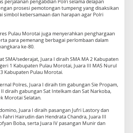
as perjalanan pengabdian Polri selama delapan
 dengan prosesi pemotongan tumpeng yang disaksikan
i simbol kebersamaan dan harapan agar Polri
lres Pulau Morotai juga menyerahkan penghargaan
serta para pemenang berbagai perlombaan dalam
angkara ke-80.
at SMA/sederajat, Juara I diraih SMA MA 2 Kabupaten
geri 1 Kabupaten Pulau Morotai, Juara III MAS Nurul
 3 Kabupaten Pulau Morotai.
ernal Polres, Juara I diraih tim gabungan Sie Propam,
 II diraih gabungan Sat Intelkam dan Sat Narkoba,
ek Morotai Selatan.
omino, Juara I diraih pasangan Jufri Lastory dan
 Fahri Hairudin dan Hendrata Chandra, Juara III
fyan Boba, serta Juara IV pasangan Munir dan