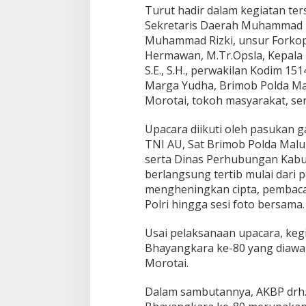
r
Turut hadir dalam kegiatan ters
U
Sekretaris Daerah Muhammad U
p
Muhammad Rizki, unsur Forkopi
a
c
Hermawan, M.Tr.Opsla, Kepala 
a
S.E., S.H., perwakilan Kodim 1
r
Marga Yudha, Brimob Polda Mal
a
Morotai, tokoh masyarakat, se
H
a
r
Upacara diikuti oleh pasukan g
i
TNI AU, Sat Brimob Polda Maluk
B
serta Dinas Perhubungan Kabu
h
berlangsung tertib mulai dar
a
y
mengheningkan cipta, pembaca
a
Polri hingga sesi foto bersama.
n
g
Usai pelaksanaan upacara, keg
k
Bhayangkara ke-80 yang diawa
a
r
Morotai.
a
k
Dalam sambutannya, AKBP drh.
e