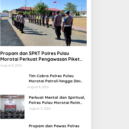
Propam dan SPKT Polres Pulau
Morotai Perkuat Pengawasan Piket
dan Pelayanan Masyarakat Selama
August 8, 2026
1×24 Jam
Tim Cobra Polres Pulau
Morotai Patroli hingga Dini
Hari, Cegah Miras dan
August 8, 2026
Gangguan Kamtibmas
Perkuat Mental dan Spiritual,
Polres Pulau Morotai Rutin
Gelar Binrohtal untuk Bentuk
August 5, 2026
Personel Berintegritas
Propam dan Pawas Polres