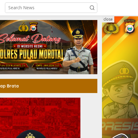
close
ap Brata