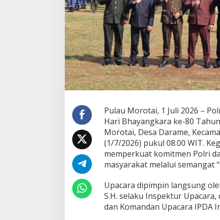
t
"
,
P
o
l
r
e
s
P
u
l
a
Pulau Morotai, 1 Juli 2026 – P
u
Hari Bhayangkara ke-80 Tahun
M
Morotai, Desa Darame, Kecama
o
(1/7/2026) pukul 08.00 WIT. K
r
o
memperkuat komitmen Polri da
t
masyarakat melalui semangat “
a
i
Upacara dipimpin langsung ole
G
S.H. selaku Inspektur Upacara
e
l
dan Komandan Upacara IPDA Ir
a