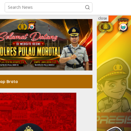
close
ap Brata