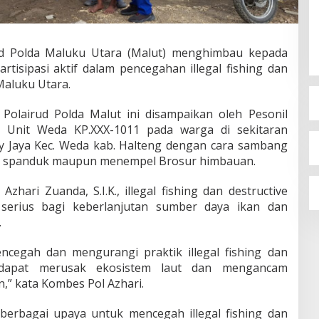
ud Polda Maluku Utara (Malut) menghimbau kepada
tisipasi aktif dalam pencegahan illegal fishing dan
 Maluku Utara.
Polairud Polda Malut ini disampaikan oleh Pesonil
s Unit Weda KP.XXX-1011 pada warga di sekitaran
y Jaya Kec. Weda kab. Halteng dengan cara sambang
 spanduk maupun menempel Brosur himbauan.
hari Zuanda, S.I.K., illegal fishing dan destructive
serius bagi keberlanjutan sumber daya ikan dan
.
cegah dan mengurangi praktik illegal fishing dan
na dapat merusak ekosistem laut dan mengancam
,” kata Kombes Pol Azhari.
berbagai upaya untuk mencegah illegal fishing dan