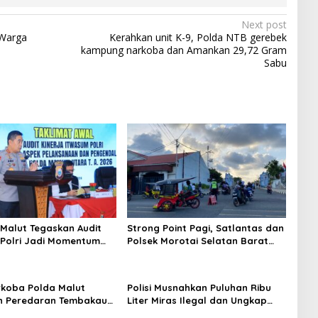
Next post
 Warga
Kerahkan unit K-9, Polda NTB gerebek
kampung narkoba dan Amankan 29,72 Gram
Sabu
Malut Tegaskan Audit
Strong Point Pagi, Satlantas dan
Polri Jadi Momentum
Polsek Morotai Selatan Barat
kuntabilitas dan Kinerja
Hadir Wujudkan Keamanan serta
Keselamatan Berlalu Lintas
rkoba Polda Malut
Polisi Musnahkan Puluhan Ribu
n Peredaran Tembakau
Liter Miras Ilegal dan Ungkap
 di Halmahera Tengah
Jaringan Peredaran Senjata Api