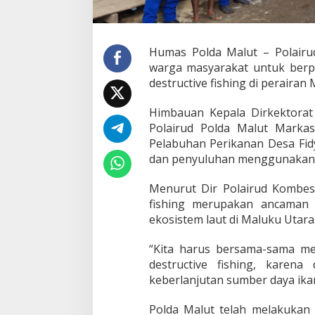
W
e
d
a
Humas Polda Malut – Polair
K
P
warga masyarakat untuk berpar
.
destructive fishing di perairan
X
X
Himbauan Kepala Dirkektorat 
X
Polairud Polda Malut Marka
-
1
Pelabuhan Perikanan Desa Fid
0
dan penyuluhan menggunakan
1
1
Menurut Dir Polairud Kombes Az
,
fishing merupakan ancaman 
H
i
ekosistem laut di Maluku Utara
m
b
“Kita harus bersama-sama men
a
destructive fishing, kare
u
keberlanjutan sumber daya ikan
W
a
r
Polda Malut telah melakukan 