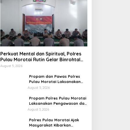
Perkuat Mental dan Spiritual, Polres
Pulau Morotai Rutin Gelar Binrohtal
untuk Bentuk Personel Berintegritas
August 5, 2026
Propam dan Pawas Polres
Pulau Morotai Laksanakan
Pengecekan Pelayanan,
August 5, 2026
Pastikan Masyarakat
Mendapat Pelayanan Optimal
Propam Polres Pulau Morotai
Laksanakan Pengawasan dan
Pengecekan Personel Saat
August 3, 2026
Apel Serah Terima Piket
Fungsi
Polres Pulau Morotai Ajak
Masyarakat Kibarkan