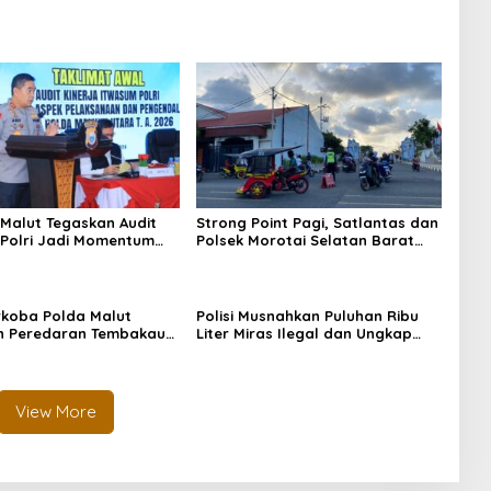
Malut Tegaskan Audit
Strong Point Pagi, Satlantas dan
Polri Jadi Momentum
Polsek Morotai Selatan Barat
kuntabilitas dan Kinerja
Hadir Wujudkan Keamanan serta
Keselamatan Berlalu Lintas
rkoba Polda Malut
Polisi Musnahkan Puluhan Ribu
n Peredaran Tembakau
Liter Miras Ilegal dan Ungkap
 di Halmahera Tengah
Jaringan Peredaran Senjata Api
Lintas Negara
View More