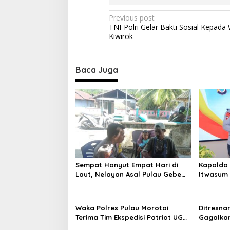
e
s
P
Previous post
t
TNI-Polri Gelar Bakti Sosial Kepada
r
o
Kiwirok
u
s
c
t
t
i
Baca Juga
n
v
e
a
F
v
i
s
i
h
g
i
n
a
g
t
Sempat Hanyut Empat Hari di
Kapolda 
i
Laut, Nelayan Asal Pulau Gebe
Itwasum 
Ditemukan Selamat di Pantai
Perkuat A
o
Tawakali Morotai Utara
n
Waka Polres Pulau Morotai
Ditresna
Terima Tim Ekspedisi Patriot UGM,
Gagalka
Polri Siap Dukung Pengabdian
Sintetis