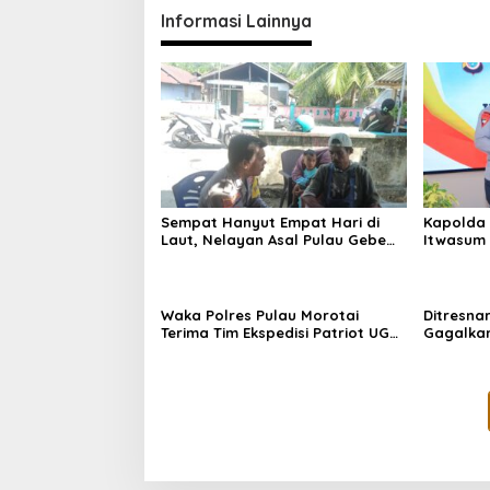
Informasi Lainnya
Sempat Hanyut Empat Hari di
Kapolda 
Laut, Nelayan Asal Pulau Gebe
Itwasum 
Ditemukan Selamat di Pantai
Perkuat A
Tawakali Morotai Utara
Waka Polres Pulau Morotai
Ditresna
Terima Tim Ekspedisi Patriot UGM,
Gagalka
Polri Siap Dukung Pengabdian
Sintetis
dan Riset di Wilayah Morotai