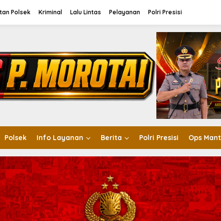
tan Polsek
Kriminal
Lalu Lintas
Pelayanan
Polri Presisi
Polsek
Info Layanan
Berita
Polri Presisi
Ops Mant