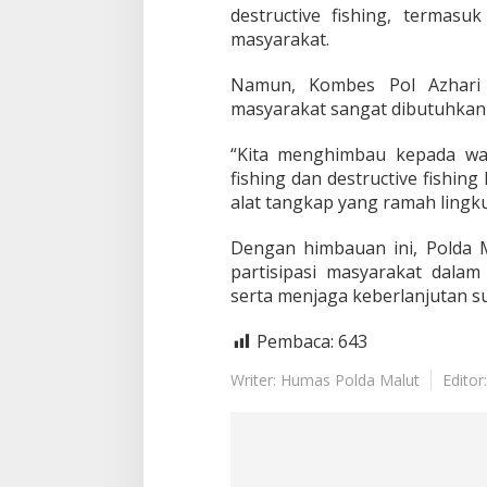
g
destructive fishing, termasu
a
masyarakat.
c
e
g
Namun, Kombes Pol Azhari 
a
masyarakat sangat dibutuhkan
h
I
“Kita menghimbau kepada war
l
fishing dan destructive fishi
l
e
alat tangkap yang ramah lingku
g
a
Dengan himbauan ini, Polda 
l
partisipasi masyarakat dalam 
F
serta menjaga keberlanjutan su
i
s
h
Pembaca:
643
i
n
Writer: Humas Polda Malut
Editor
g
d
a
n
D