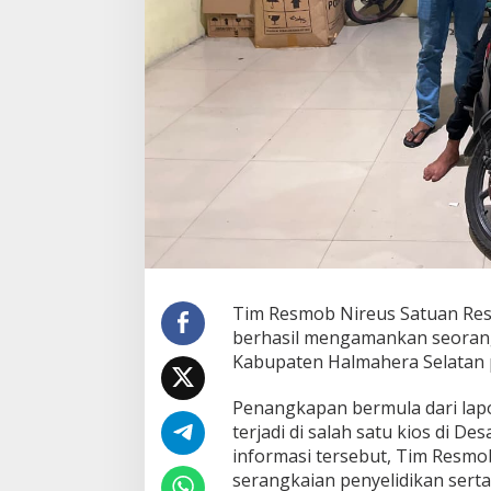
n
T
e
r
d
u
g
a
P
e
l
a
k
u
P
e
Tim Resmob Nireus Satuan Rese
n
berhasil mengamankan seorang 
j
a
Kabupaten Halmahera Selatan 
r
a
Penangkapan bermula dari lap
h
terjadi di salah satu kios di 
a
informasi tersebut, Tim Resmo
n
,
serangkaian penyelidikan ser