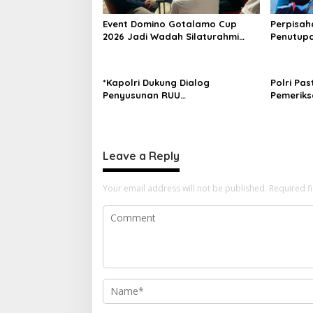
a
t
Event Domino Gotalamo Cup
Perpisah
i
2026 Jadi Wadah Silaturahmi
Penutupa
dan Pererat Kebersamaan
Tidore K
o
Masyarakat Morotai
n
*Kapolri Dukung Dialog
Polri Pas
Penyusunan RUU
Pemeriks
Ketenagakerjaan, Siap Jadi
Dilaksan
Jembatan Aspirasi Buruh*
dan Tra
Leave a Reply
Your email address will not be published.
Required f