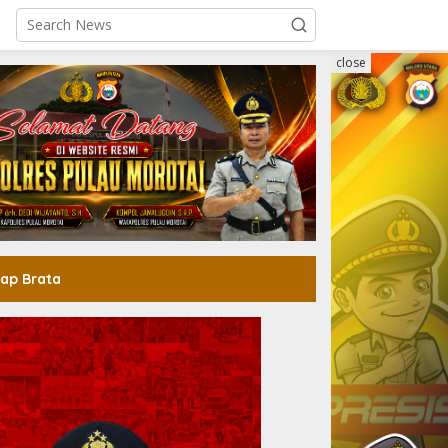
close
ap Brata