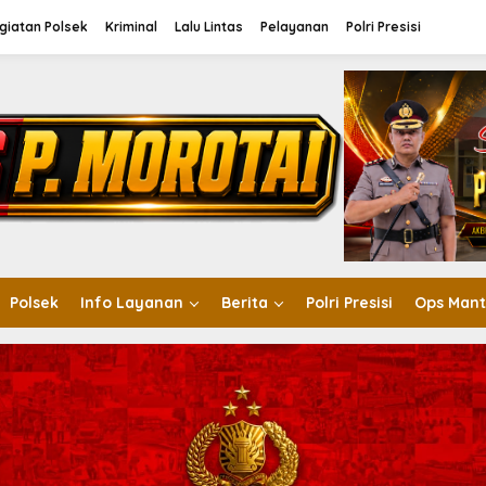
giatan Polsek
Kriminal
Lalu Lintas
Pelayanan
Polri Presisi
Polsek
Info Layanan
Berita
Polri Presisi
Ops Mant