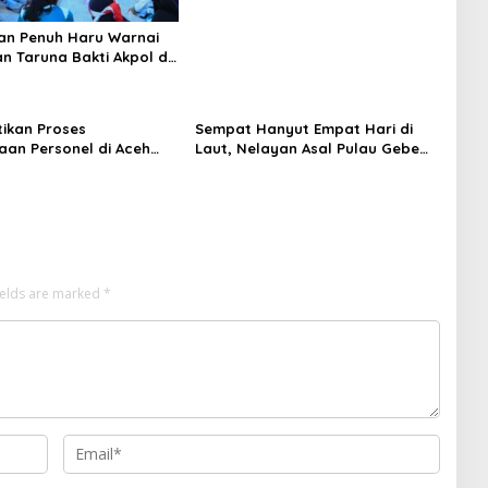
an Penuh Haru Warnai
n Taruna Bakti Akpol di
epulauan
tikan Proses
Sempat Hanyut Empat Hari di
aan Personel di Aceh
Laut, Nelayan Asal Pulau Gebe
akan Secara Profesional
Ditemukan Selamat di Pantai
nsparan
Tawakali Morotai Utara
ields are marked
*