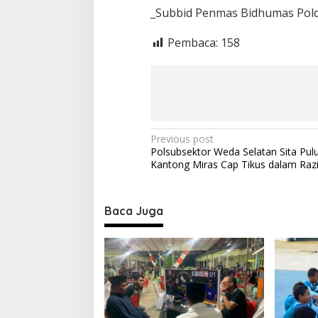
_Subbid Penmas Bidhumas Polda
Pembaca:
158
P
Previous post
Polsubsektor Weda Selatan Sita Pul
o
Kantong Miras Cap Tikus dalam Raz
s
t
Baca Juga
n
a
v
i
g