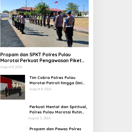
Propam dan SPKT Polres Pulau
Morotai Perkuat Pengawasan Piket
dan Pelayanan Masyarakat Selama
August 8, 2026
1×24 Jam
Tim Cobra Polres Pulau
Morotai Patroli hingga Dini
Hari, Cegah Miras dan
August 8, 2026
Gangguan Kamtibmas
Perkuat Mental dan Spiritual,
Polres Pulau Morotai Rutin
Gelar Binrohtal untuk Bentuk
August 5, 2026
Personel Berintegritas
Propam dan Pawas Polres