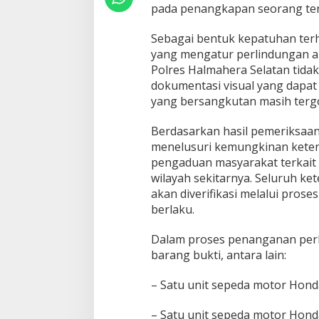
S
pada penangkapan seorang ter
e
j
Sebagai bentuk kepatuhan te
u
yang mengatur perlindungan an
m
l
Polres Halmahera Selatan tid
a
dokumentasi visual yang dapat
h
yang bersangkutan masih tergo
B
a
Berdasarkan hasil pemeriksaan
r
a
menelusuri kemungkinan keterl
n
pengaduan masyarakat terkait 
g
wilayah sekitarnya. Seluruh k
B
akan diverifikasi melalui pros
u
k
berlaku.
t
i
Dalam proses penanganan perk
D
barang bukti, antara lain:
i
s
– Satu unit sepeda motor Hond
i
t
a
– Satu unit sepeda motor Hond