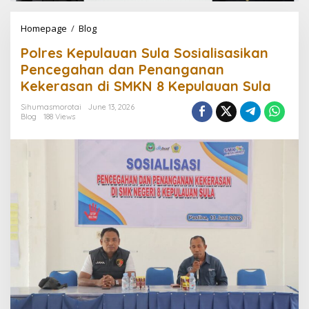
Homepage
/
Blog
P
o
Polres Kepulauan Sula Sosialisasikan
l
r
Pencegahan dan Penanganan
e
Kekerasan di SMKN 8 Kepulauan Sula
s
K
Sihumasmorotai
June 13, 2026
e
Blog
188 Views
p
u
l
a
u
a
n
S
u
l
a
S
o
s
i