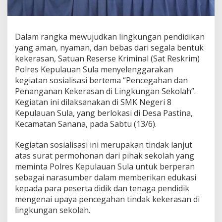
a
l
i
s
Dalam rangka mewujudkan lingkungan pendidikan
a
yang aman, nyaman, dan bebas dari segala bentuk
s
i
kekerasan, Satuan Reserse Kriminal (Sat Reskrim)
k
Polres Kepulauan Sula menyelenggarakan
a
kegiatan sosialisasi bertema “Pencegahan dan
n
Penanganan Kekerasan di Lingkungan Sekolah”.
P
Kegiatan ini dilaksanakan di SMK Negeri 8
e
n
Kepulauan Sula, yang berlokasi di Desa Pastina,
c
Kecamatan Sanana, pada Sabtu (13/6).
e
g
Kegiatan sosialisasi ini merupakan tindak lanjut
a
atas surat permohonan dari pihak sekolah yang
h
a
meminta Polres Kepulauan Sula untuk berperan
n
sebagai narasumber dalam memberikan edukasi
d
kepada para peserta didik dan tenaga pendidik
a
mengenai upaya pencegahan tindak kekerasan di
n
P
lingkungan sekolah.
e