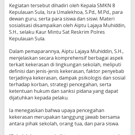
n
Kegiatan tersebut dihadiri oleh Kepala SMKN 8
a
Kepulauan Sula, Isra Umalekhoa, S.Pd., M.Pd., para
n
dewan guru, serta para siswa dan siswi. Materi
g
a
sosialisasi disampaikan oleh Aiptu Lajaya Muhiddin,
n
S.H., selaku Kaur Mintu Sat Reskrim Polres
a
Kepulauan Sula.
n
K
Dalam pemaparannya, Aiptu Lajaya Muhiddin, S.H.,
e
k
menjelaskan secara komprehensif berbagai aspek
e
terkait kekerasan di lingkungan sekolah, meliputi
r
definisi dan jenis-jenis kekerasan, faktor penyebab
a
terjadinya kekerasan, dampak psikologis dan sosial
s
terhadap korban, strategi pencegahan, serta
a
n
ketentuan hukum dan sanksi pidana yang dapat
d
dijatuhkan kepada pelaku.
i
S
Ia menegaskan bahwa upaya pencegahan
M
kekerasan merupakan tanggung jawab bersama
K
N
antara pihak sekolah, orang tua, dan para siswa.
8
K