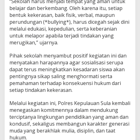
“Sekolah harus menjadi tempat yang aman untuk
e
belajar dan berkembang. Oleh karena itu, setiap
p
bentuk kekerasan, baik fisik, verbal, maupun
u
l
perundungan (*bullying*), harus dicegah sejak dini
a
melalui edukasi, kepedulian, serta keberanian
u
untuk melapor apabila terjadi tindakan yang
a
merugikan,” ujarnya.
n
S
u
Pihak sekolah menyambut positif kegiatan ini dan
l
menyatakan harapannya agar sosialisasi serupa
a
dapat terus meningkatkan kesadaran siswa akan
pentingnya sikap saling menghormati serta
pemahaman terhadap konsekuensi hukum dari
setiap tindakan kekerasan.
Melalui kegiatan ini, Polres Kepulauan Sula kembali
menegaskan komitmennya dalam mendukung
terciptanya lingkungan pendidikan yang aman dan
kondusif, sekaligus membangun karakter generasi
muda yang berakhlak mulia, disiplin, dan taat
hukum.