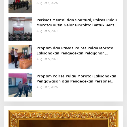
Gangguan Kamtibmas
August 8, 2026
Perkuat Mental dan Spiritual, Polres Pulau
Morotai Rutin Gelar Binrohtal untuk Bentuk
Personel Berintegritas
August 5, 2026
Propam dan Pawas Polres Pulau Morotai
Laksanakan Pengecekan Pelayanan,
Pastikan Masyarakat Mendapat
August 5, 2026
Pelayanan Optimal
Propam Polres Pulau Morotai Laksanakan
Pengawasan dan Pengecekan Personel
Saat Apel Serah Terima Piket Fungsi
August 3, 2026