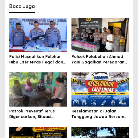
a
Baca Juga
v
i
g
a
t
i
Polisi Musnahkan Puluhan
Polsek Pelabuhan Ahmad
o
Ribu Liter Miras Ilegal dan
Yani Gagalkan Peredaran
Ungkap Jaringan
113 Botol Cap Tikus,
n
Peredaran Senjata Api
Disembunyikan di Dapur
Lintas Negara
Kapal
Patroli Preventif Terus
Keselamatan di Jalan
Digencarkan, Situasi
Tanggung Jawab Bersama,
Kamtibmas di Pulau
Polda Malut Gencarkan
Morotai Tetap Aman dan
Edukasi Cegah Kecelakaan
Kondusif
Lalu Lintas