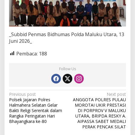
_Subbid Penmas Bidhumas Polda Maluku Utara, 13
Juni 2026_
Pembaca:
188
Follow Us
P
Previous post
Next post
Polsek Jajaran Polres
ANGGOTA POLRES PULAU
o
Halmahera Selatan Gelar
MOROTAI UKIR PRESTASI
s
Bakti Religi Serentak dalam
DI PORPROV V MALUKU
Rangka Peringatan Hari
UTARA, BRIPDA RESKY A.
t
Bhayangkara ke-80
AIPASSA SABET MEDALI
PERAK PENCAK SILAT
n