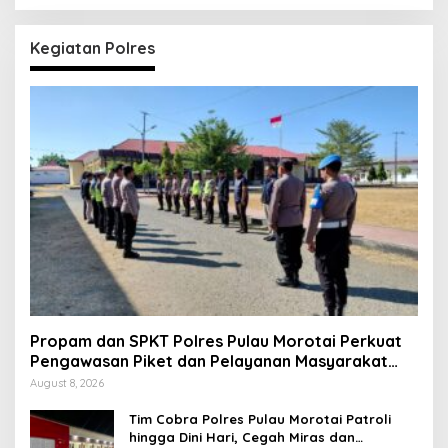
Kegiatan Polres
Propam dan SPKT Polres Pulau Morotai Perkuat
Pengawasan Piket dan Pelayanan Masyarakat
Selama 1×24 Jam
August 8, 2026
Tim Cobra Polres Pulau Morotai Patroli
hingga Dini Hari, Cegah Miras dan