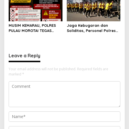
MUSIM KEMARAU, POLRES
Jaga Kebugaran dan
PULAU MOROTAI TEGAS
Soliditas, Personel Polres
LARANG PEMBAKARAN
Pulau Morotai Gelar
LAHAN: SATU API KECIL BISA
Olahraga Pagi Bersama
MENJADI BENCANA BESAR
Leave a Reply
Your email address will not be published.
Required fields are
marked
*