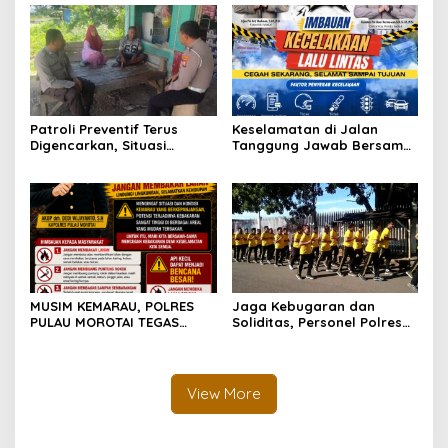
Lintas Negara
Kapal
Patroli Preventif Terus
Keselamatan di Jalan
Digencarkan, Situasi
Tanggung Jawab Bersama,
Kamtibmas di Pulau
Polda Malut Gencarkan
Morotai Tetap Aman dan
Edukasi Cegah Kecelakaan
Kondusif
Lalu Lintas
MUSIM KEMARAU, POLRES
Jaga Kebugaran dan
PULAU MOROTAI TEGAS
Soliditas, Personel Polres
LARANG PEMBAKARAN
Pulau Morotai Gelar
LAHAN: SATU API KECIL BISA
Olahraga Pagi Bersama
MENJADI BENCANA BESAR
View More