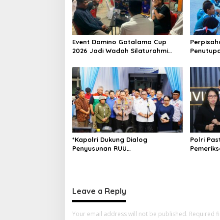
g
a
t
Event Domino Gotalamo Cup
Perpisah
i
2026 Jadi Wadah Silaturahmi
Penutupa
dan Pererat Kebersamaan
Tidore K
o
Masyarakat Morotai
n
*Kapolri Dukung Dialog
Polri Pas
Penyusunan RUU
Pemeriks
Ketenagakerjaan, Siap Jadi
Dilaksan
Jembatan Aspirasi Buruh*
dan Tra
Leave a Reply
Your email address will not be published.
Required f