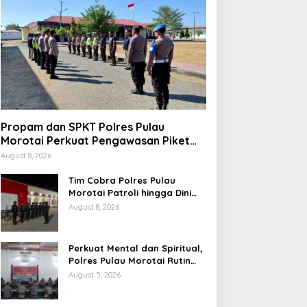
Propam dan SPKT Polres Pulau
Morotai Perkuat Pengawasan Piket
dan Pelayanan Masyarakat Selama
August 8, 2026
1×24 Jam
Tim Cobra Polres Pulau
Morotai Patroli hingga Dini
Hari, Cegah Miras dan
August 8, 2026
Gangguan Kamtibmas
Perkuat Mental dan Spiritual,
Polres Pulau Morotai Rutin
Gelar Binrohtal untuk Bentuk
August 5, 2026
Personel Berintegritas