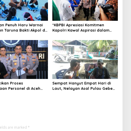
an Penuh Haru Warnai
*KBPBI Apresiasi Komitmen
n Taruna Bakti Akpol di
Kapolri Kawal Aspirasi dalam
epulauan
Pembahasan RUU
Ketenagakerjaan*
tikan Proses
Sempat Hanyut Empat Hari di
aan Personel di Aceh
Laut, Nelayan Asal Pulau Gebe
akan Secara Profesional
Ditemukan Selamat di Pantai
nsparan
Tawakali Morotai Utara
ields are marked
*