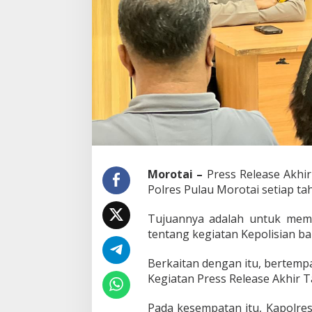
P
r
e
s
s
R
e
l
e
a
s
e
A
k
Morotai –
Press Release Akhir
h
Polres Pulau Morotai setiap tah
i
r
T
Tujuannya adalah untuk memb
a
tentang kegiatan Kepolisian bai
h
u
Berkaitan dengan itu, bertempa
n
2
Kegiatan Press Release Akhir T
0
2
Pada kesempatan itu, Kapolres