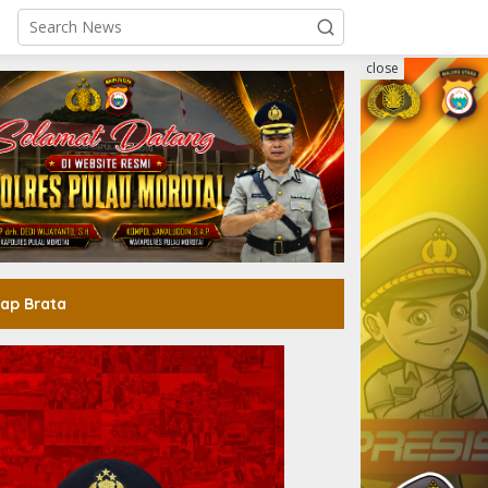
close
ap Brata