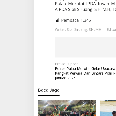
Pulau Morotai IPDA Irwan M
AIPDA Sibli Siruang, S.H.,M.H, 
Pembaca:
1,345
Writer: Sibli Siruang, SH.,MH
Edito
P
Previous post
Polres Pulau Morotai Gelar Upacara
o
Pangkat Perwira Dan Bintara Polri P
s
Januari 2026
t
Baca Juga
n
a
v
i