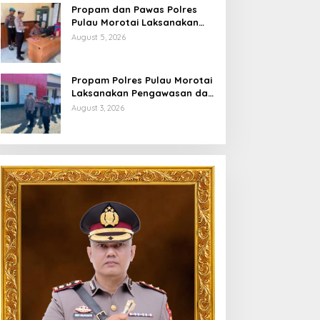
Propam dan Pawas Polres
Pulau Morotai Laksanakan
Pengecekan Pelayanan,
August 5, 2026
Pastikan Masyarakat
Mendapat Pelayanan Optimal
Propam Polres Pulau Morotai
Laksanakan Pengawasan dan
Pengecekan Personel Saat
August 3, 2026
Apel Serah Terima Piket
Fungsi