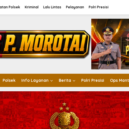
atan Polsek
Kriminal
Lalu Lintas
Pelayanan
Polri Presisi
Polsek
Info Layanan
Berita
Polri Presisi
Ops Mant