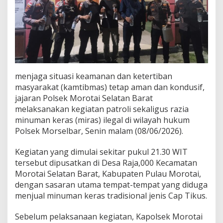
I
l
e
g
a
l
D
i
menjaga situasi keamanan dan ketertiban
m
u
masyarakat (kamtibmas) tetap aman dan kondusif,
s
jajaran Polsek Morotai Selatan Barat
n
melaksanakan kegiatan patroli sekaligus razia
a
minuman keras (miras) ilegal di wilayah hukum
h
Polsek Morselbar, Senin malam (08/06/2026).
k
a
n
Kegiatan yang dimulai sekitar pukul 21.30 WIT
tersebut dipusatkan di Desa Raja,000 Kecamatan
Morotai Selatan Barat, Kabupaten Pulau Morotai,
dengan sasaran utama tempat-tempat yang diduga
menjual minuman keras tradisional jenis Cap Tikus.
Sebelum pelaksanaan kegiatan, Kapolsek Morotai