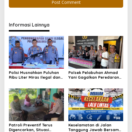
Informasi Lainnya
Polisi Musnahkan Puluhan
Polsek Pelabuhan Ahmad
Ribu Liter Miras Ilegal dan
Yani Gagalkan Peredaran
Ungkap Jaringan
113 Botol Cap Tikus,
Peredaran Senjata Api
Disembunyikan di Dapur
Lintas Negara
Kapal
Patroli Preventif Terus
Keselamatan di Jalan
Digencarkan, Situasi
Tanggung Jawab Bersama,