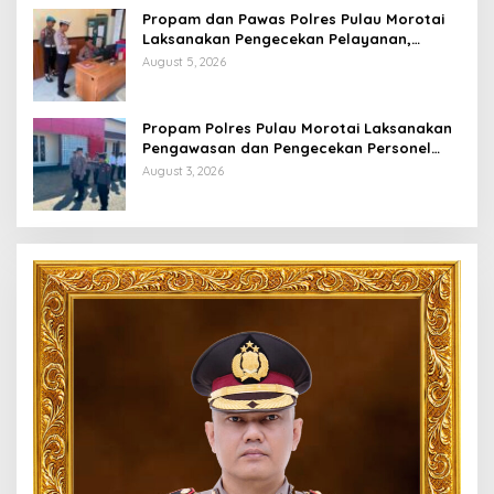
Propam dan Pawas Polres Pulau Morotai
Laksanakan Pengecekan Pelayanan,
Pastikan Masyarakat Mendapat
August 5, 2026
Pelayanan Optimal
Propam Polres Pulau Morotai Laksanakan
Pengawasan dan Pengecekan Personel
Saat Apel Serah Terima Piket Fungsi
August 3, 2026