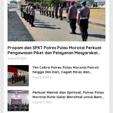
Propam dan SPKT Polres Pulau Morotai Perkuat
Pengawasan Piket dan Pelayanan Masyarakat
Selama 1×24 Jam
August 8, 2026
Tim Cobra Polres Pulau Morotai Patroli
hingga Dini Hari, Cegah Miras dan
Gangguan Kamtibmas
August 8, 2026
Perkuat Mental dan Spiritual, Polres Pulau
Morotai Rutin Gelar Binrohtal untuk Bentuk
Personel Berintegritas
August 5, 2026