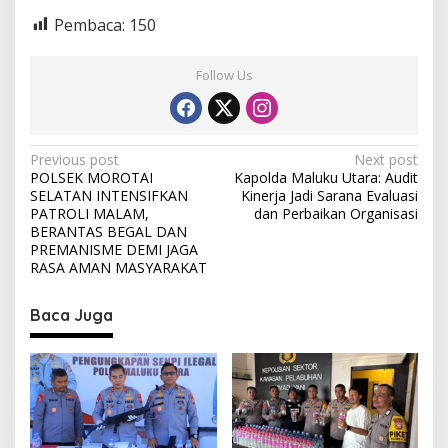
Pembaca:
150
Follow Us
P
Previous post
Next post
POLSEK MOROTAI
Kapolda Maluku Utara: Audit
o
SELATAN INTENSIFKAN
Kinerja Jadi Sarana Evaluasi
s
PATROLI MALAM,
dan Perbaikan Organisasi
BERANTAS BEGAL DAN
t
PREMANISME DEMI JAGA
RASA AMAN MASYARAKAT
n
a
Baca Juga
v
i
g
a
t