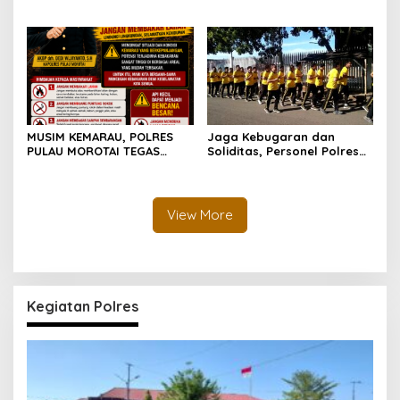
Kamtibmas di Pulau
Polda Malut Gencarkan
Morotai Tetap Aman dan
Edukasi Cegah Kecelakaan
Kondusif
Lalu Lintas
MUSIM KEMARAU, POLRES
Jaga Kebugaran dan
PULAU MOROTAI TEGAS
Soliditas, Personel Polres
LARANG PEMBAKARAN
Pulau Morotai Gelar
LAHAN: SATU API KECIL BISA
Olahraga Pagi Bersama
MENJADI BENCANA BESAR
View More
Kegiatan Polres