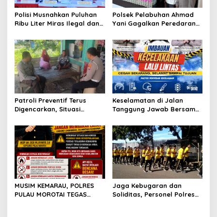
i
Polisi Musnahkan Puluhan
Polsek Pelabuhan Ahmad
o
Ribu Liter Miras Ilegal dan
Yani Gagalkan Peredaran
Ungkap Jaringan
113 Botol Cap Tikus,
n
Peredaran Senjata Api
Disembunyikan di Dapur
Lintas Negara
Kapal
Patroli Preventif Terus
Keselamatan di Jalan
Digencarkan, Situasi
Tanggung Jawab Bersama,
Kamtibmas di Pulau
Polda Malut Gencarkan
Morotai Tetap Aman dan
Edukasi Cegah Kecelakaan
Kondusif
Lalu Lintas
MUSIM KEMARAU, POLRES
Jaga Kebugaran dan
PULAU MOROTAI TEGAS
Soliditas, Personel Polres
LARANG PEMBAKARAN
Pulau Morotai Gelar
LAHAN: SATU API KECIL BISA
Olahraga Pagi Bersama