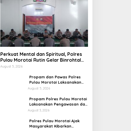
Perkuat Mental dan Spiritual, Polres
Pulau Morotai Rutin Gelar Binrohtal
untuk Bentuk Personel Berintegritas
August 5, 2026
Propam dan Pawas Polres
Pulau Morotai Laksanakan
Pengecekan Pelayanan,
August 5, 2026
Pastikan Masyarakat
Mendapat Pelayanan Optimal
Propam Polres Pulau Morotai
Laksanakan Pengawasan dan
Pengecekan Personel Saat
August 3, 2026
Apel Serah Terima Piket
Fungsi
Polres Pulau Morotai Ajak
Masyarakat Kibarkan