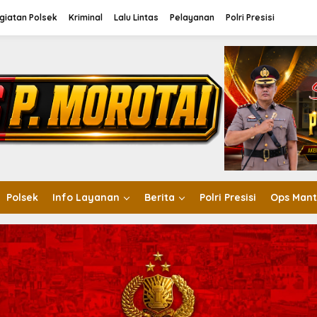
giatan Polsek
Kriminal
Lalu Lintas
Pelayanan
Polri Presisi
Polsek
Info Layanan
Berita
Polri Presisi
Ops Mant