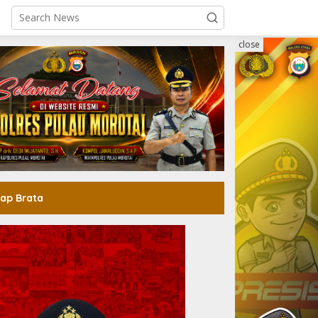
close
ap Brata