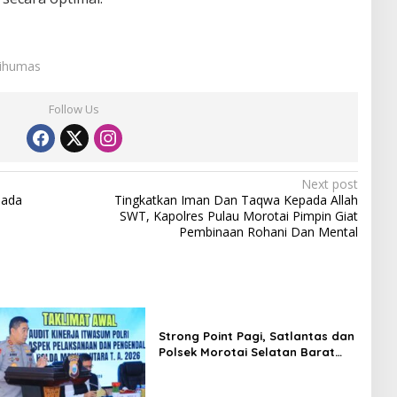
Sihumas
Follow Us
Next post
pada
Tingkatkan Iman Dan Taqwa Kepada Allah
SWT, Kapolres Pulau Morotai Pimpin Giat
Pembinaan Rohani Dan Mental
Strong Point Pagi, Satlantas dan
Polsek Morotai Selatan Barat
Hadir Wujudkan Keamanan serta
Keselamatan Berlalu Lintas