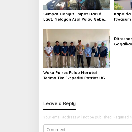
a
t
Sempat Hanyut Empat Hari di
Kapolda 
i
Laut, Nelayan Asal Pulau Gebe
Itwasum 
Ditemukan Selamat di Pantai
Perkuat A
o
Tawakali Morotai Utara
n
Ditresna
Gagalka
Sintetis
Waka Polres Pulau Morotai
Terima Tim Ekspedisi Patriot UGM,
Polri Siap Dukung Pengabdian
dan Riset di Wilayah Morotai
Leave a Reply
Your email address will not be published.
Required f