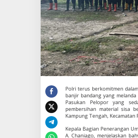
T
i
m
S
A
R
R
e
s
i
m
e
n
I
I
P
Polri terus berkomitmen dal
a
s
banjir bandang yang melanda 
u
Pasukan Pelopor yang sed
k
pembersihan material sisa b
a
Kampung Tengah, Kecamatan Pa
n
P
e
​Kepala Bagian Penerangan Um
l
A. Chaniago, menjelaskan bah