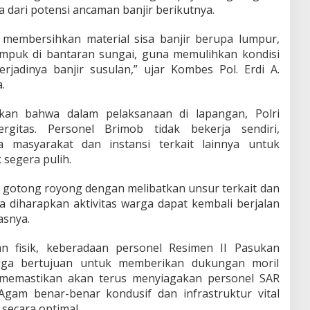
dari potensi ancaman banjir berikutnya.
k membersihkan material sisa banjir berupa lumpur,
puk di bantaran sungai, guna memulihkan kondisi
rjadinya banjir susulan,” ujar Kombes Pol. Erdi A.
.
kan bahwa dalam pelaksanaan di lapangan, Polri
rgitas. Personel Brimob tidak bekerja sendiri,
masyarakat dan instansi terkait lainnya untuk
segera pulih.
a gotong royong dengan melibatkan unsur terkait dan
 diharapkan aktivitas warga dapat kembali berjalan
asnya.
an fisik, keberadaan personel Resimen II Pasukan
juga bertujuan untuk memberikan dukungan moril
i memastikan akan terus menyiagakan personel SAR
Agam benar-benar kondusif dan infrastruktur vital
secara optimal.