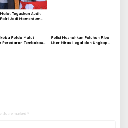
Malut Tegaskan Audit
Polri Jadi Momentum
kuntabilitas dan Kinerja
rkoba Polda Malut
Polisi Musnahkan Puluhan Ribu
n Peredaran Tembakau
Liter Miras Ilegal dan Ungkap
 di Halmahera Tengah
Jaringan Peredaran Senjata Api
Lintas Negara
ields are marked
*