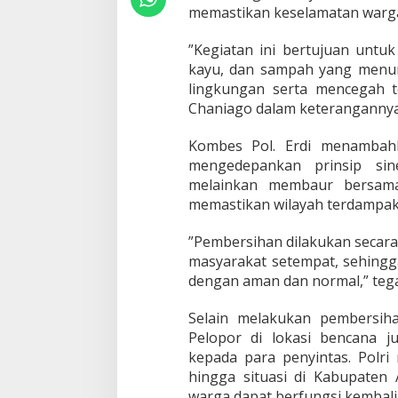
o
memastikan keselamatan warga 
p
o
​”Kegiatan ini bertujuan untu
r
B
kayu, dan sampah yang menum
e
lingkungan serta mencegah te
r
Chaniago dalam keterangannya
s
i
​Kombes Pol. Erdi menambah
h
k
mengedepankan prinsip sine
a
melainkan membaur bersama 
n
memastikan wilayah terdampak 
S
u
​”Pembersihan dilakukan secar
n
g
masyarakat setempat, sehingga
a
dengan aman dan normal,” teg
i
d
​Selain melakukan pembersih
i
Pelopor di lokasi bencana 
A
g
kepada para penyintas. Polr
a
hingga situasi di Kabupaten 
m
warga dapat berfungsi kembali 