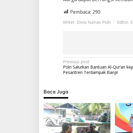
Pembaca:
290
Writer: Divisi humas Polri
Editor: 
P
Previous post
Polri Salurkan Bantuan Al-Qur’an ke
o
Pesantren Terdampak Banjir
s
t
Baca Juga
n
a
v
i
g