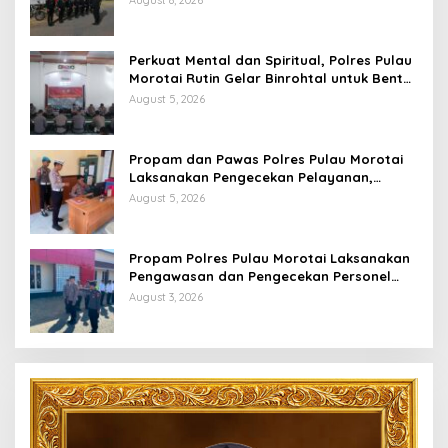
August 8, 2026
Perkuat Mental dan Spiritual, Polres Pulau
Morotai Rutin Gelar Binrohtal untuk Bentuk
Personel Berintegritas
August 5, 2026
Propam dan Pawas Polres Pulau Morotai
Laksanakan Pengecekan Pelayanan,
Pastikan Masyarakat Mendapat
August 5, 2026
Pelayanan Optimal
Propam Polres Pulau Morotai Laksanakan
Pengawasan dan Pengecekan Personel
Saat Apel Serah Terima Piket Fungsi
August 3, 2026