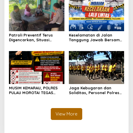
Lintas Negara
Kapal
Patroli Preventif Terus
Keselamatan di Jalan
Digencarkan, Situasi
Tanggung Jawab Bersama,
Kamtibmas di Pulau
Polda Malut Gencarkan
Morotai Tetap Aman dan
Edukasi Cegah Kecelakaan
Kondusif
Lalu Lintas
MUSIM KEMARAU, POLRES
Jaga Kebugaran dan
PULAU MOROTAI TEGAS
Soliditas, Personel Polres
LARANG PEMBAKARAN
Pulau Morotai Gelar
LAHAN: SATU API KECIL BISA
Olahraga Pagi Bersama
MENJADI BENCANA BESAR
View More