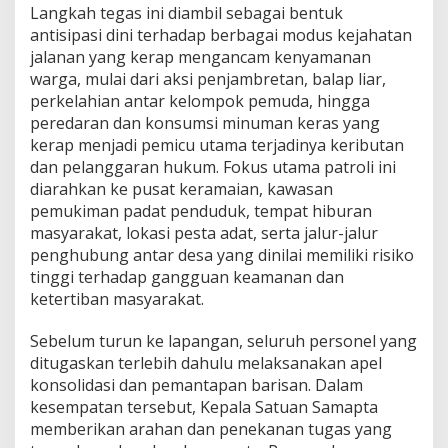
P
Langkah tegas ini diambil sebagai bentuk
a
antisipasi dini terhadap berbagai modus kejahatan
t
jalanan yang kerap mengancam kenyamanan
r
warga, mulai dari aksi penjambretan, balap liar,
o
l
perkelahian antar kelompok pemuda, hingga
i
peredaran dan konsumsi minuman keras yang
C
kerap menjadi pemicu utama terjadinya keributan
i
dan pelanggaran hukum. Fokus utama patroli ini
p
diarahkan ke pusat keramaian, kawasan
t
a
pemukiman padat penduduk, tempat hiburan
K
masyarakat, lokasi pesta adat, serta jalur-jalur
o
penghubung antar desa yang dinilai memiliki risiko
n
tinggi terhadap gangguan keamanan dan
d
i
ketertiban masyarakat.
s
i
Sebelum turun ke lapangan, seluruh personel yang
,
ditugaskan terlebih dahulu melaksanakan apel
A
konsolidasi dan pemantapan barisan. Dalam
n
t
kesempatan tersebut, Kepala Satuan Samapta
i
memberikan arahan dan penekanan tugas yang
s