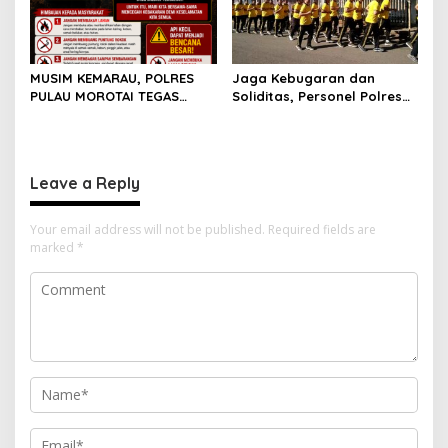
MUSIM KEMARAU, POLRES
Jaga Kebugaran dan
PULAU MOROTAI TEGAS
Soliditas, Personel Polres
LARANG PEMBAKARAN
Pulau Morotai Gelar
LAHAN: SATU API KECIL BISA
Olahraga Pagi Bersama
MENJADI BENCANA BESAR
Leave a Reply
Your email address will not be published.
Required fields are
marked
*