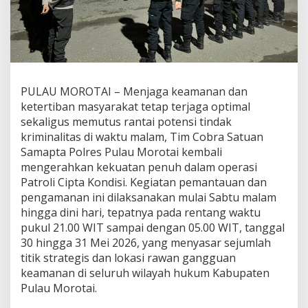
e
s
P
u
l
a
u
PULAU MOROTAI – Menjaga keamanan dan
M
o
ketertiban masyarakat tetap terjaga optimal
r
sekaligus memutus rantai potensi tindak
o
kriminalitas di waktu malam, Tim Cobra Satuan
t
Samapta Polres Pulau Morotai kembali
a
i
mengerahkan kekuatan penuh dalam operasi
I
Patroli Cipta Kondisi. Kegiatan pemantauan dan
n
pengamanan ini dilaksanakan mulai Sabtu malam
t
hingga dini hari, tepatnya pada rentang waktu
e
pukul 21.00 WIT sampai dengan 05.00 WIT, tanggal
n
s
30 hingga 31 Mei 2026, yang menyasar sejumlah
i
titik strategis dan lokasi rawan gangguan
f
keamanan di seluruh wilayah hukum Kabupaten
k
Pulau Morotai.
a
n