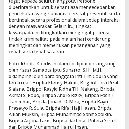
tegas kepada seluruh anggota. Personel
i
diperintahkan untuk senantiasa mengedepankan
p
pendekatan yang humanis, bersifat preventif, serta
a
s
bertindak secara profesional dalam setiap interaksi
i
dengan masyarakat. Selain itu, tingkat
B
kewaspadaan ditingkatkan mengingat potensi
e
tindak kriminalitas pada malam hari cenderung
g
a
meningkat dan memerlukan penanganan yang
l
cepat serta tepat sasaran.
d
a
Patroli Cipta Kondisi malam ini dipimpin langsung
n
oleh Kasat Samapta Iptu Sunarto, S.H., M.H.,
K
e
didampingi oleh para anggota inti Tim Cobra yang
j
terdiri dari Bripka Efendy Hakim, Brigpol Devi Rizal
a
Sialana, Brigpol Rasyid Ridha TH. Nakang, Bripda
h
Akmal S. Robo, Bripda Andre Rizky, Bripda Fashir
a
Tanimbar, Bripda Junaidi D. Mira, Bripda Bayu
t
a
Prasetyo R. Sula, Bripda Rifai Haji Hasan, Bripda
n
Alfian Muksin, Bripda Muhammad Sanif Sodikin,
J
Bripda Arjuna Farid, Bripda Rachmat Putera Yusuf,
a
dan Bripda Muhammad Hairul Ihsan.
l