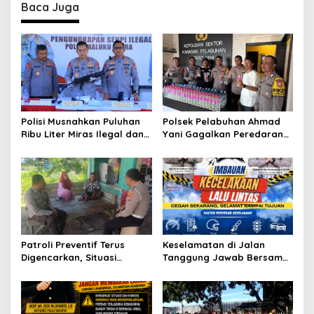
v
Baca Juga
i
g
a
t
i
o
Polisi Musnahkan Puluhan
Polsek Pelabuhan Ahmad
Ribu Liter Miras Ilegal dan
Yani Gagalkan Peredaran
n
Ungkap Jaringan
113 Botol Cap Tikus,
Peredaran Senjata Api
Disembunyikan di Dapur
Lintas Negara
Kapal
Patroli Preventif Terus
Keselamatan di Jalan
Digencarkan, Situasi
Tanggung Jawab Bersama,
Kamtibmas di Pulau
Polda Malut Gencarkan
Morotai Tetap Aman dan
Edukasi Cegah Kecelakaan
Kondusif
Lalu Lintas