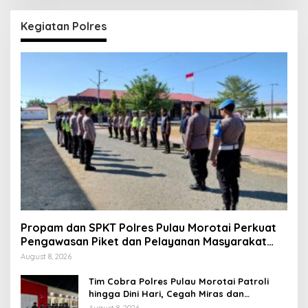
Kegiatan Polres
Propam dan SPKT Polres Pulau Morotai Perkuat
Pengawasan Piket dan Pelayanan Masyarakat
Selama 1×24 Jam
August 8, 2026
Tim Cobra Polres Pulau Morotai Patroli
hingga Dini Hari, Cegah Miras dan
Gangguan Kamtibmas