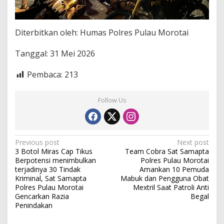
Diterbitkan oleh: Humas Polres Pulau Morotai
Tanggal: 31 Mei 2026
Pembaca:
213
Follow Us
P
Previous post
Next post
3 Botol Miras Cap Tikus
Team Cobra Sat Samapta
o
Berpotensi menimbulkan
Polres Pulau Morotai
s
terjadinya 30 Tindak
Amankan 10 Pemuda
Kriminal, Sat Samapta
Mabuk dan Pengguna Obat
t
Polres Pulau Morotai
Mextril Saat Patroli Anti
Gencarkan Razia
Begal
n
Penindakan
a