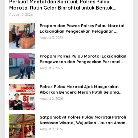
Perkuat Mental dan Spiritual, Polres Pulau
Morotai Rutin Gelar Binrohtal untuk Bentuk
Personel Berintegritas
August 5, 2026
Propam dan Pawas Polres Pulau Morotai
Laksanakan Pengecekan Pelayanan,
Pastikan Masyarakat Mendapat
August 5, 2026
Pelayanan Optimal
Propam Polres Pulau Morotai Laksanakan
Pengawasan dan Pengecekan Personel
Saat Apel Serah Terima Piket Fungsi
August 3, 2026
Polres Pulau Morotai Ajak Masyarakat
Kibarkan Bendera Merah Putih Selama
Bulan Kemerdekaan
August 2, 2026
Satpamobvit Polres Pulau Morotai Patroli
Kawasan Wisata, Wujudkan Liburan Aman
dan Kondusif
August 2, 2026