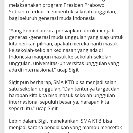
i
melaksanakan program Presiden Prabowo
a
Subianto terkait membentuk sekolah unggulan,
E
bagi seluruh generasi muda Indonesia.
m
a
s
“Yang kemudian kita persiapkan untuk menjadi
2
generasi-generasi muda unggulan yang siap untuk
0
kita berikan pilihan, apakah mereka nanti masuk
4
ke sekolah-sekolah kedinasan yang ada di
5
Indonesia maupun masuk ke sekolah-sekolah
*
unggulan, universitas-universitas unggulan yang
ada di internasional,” ucap Sigit.
Sigit pun berharap, SMA KTB bisa menjadi salah
satu sekolah unggulan. “Dan tentunya target dan
harapan kita kita bisa masuk sekolah unggulan
internasional sepuluh besar ya, harapan kita
seperti itu,” ucap Sigit.
Lebih dalam, Sigit menekankan, SMA KTB bisa
menjadi sarana pendidikan yang mampu mencetak