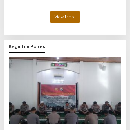
Tembakau Sintetis di
Ungkap Jaringan
Halmahera Tengah
Peredaran Senjata Api
Lintas Negara
View More
Kegiatan Polres