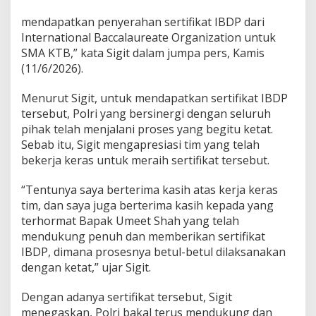
i
M
mendapatkan penyerahan sertifikat IBDP dari
u
International Baccalaureate Organization untuk
d
SMA KTB,” kata Sigit dalam jumpa pers, Kamis
a
(11/6/2026).
u
n
t
Menurut Sigit, untuk mendapatkan sertifikat IBDP
u
tersebut, Polri yang bersinergi dengan seluruh
k
pihak telah menjalani proses yang begitu ketat.
W
Sebab itu, Sigit mengapresiasi tim yang telah
u
j
bekerja keras untuk meraih sertifikat tersebut.
u
d
“Tentunya saya berterima kasih atas kerja keras
k
tim, dan saya juga berterima kasih kepada yang
a
terhormat Bapak Umeet Shah yang telah
n
I
mendukung penuh dan memberikan sertifikat
n
IBDP, dimana prosesnya betul-betul dilaksanakan
d
dengan ketat,” ujar Sigit.
o
n
Dengan adanya sertifikat tersebut, Sigit
e
s
menegaskan, Polri bakal terus mendukung dan