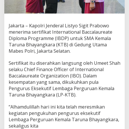
A
K
T
B
,
Jakarta – Kapolri Jenderal Listyo Sigit Prabowo
K
menerima sertifikat International Baccalaureate
a
Diploma Programme (IBDP) untuk SMA Kemala
p
o
Taruna Bhayangkara (KTB) di Gedung Utama
l
Mabes Polri, Jakarta Selatan.
r
i
Sertifikat itu diserahkan langsung oleh Umeet Shah
:
selaku Chief Finance Officer of International
C
e
Baccalaureate Organization (IBO). Dalam
t
kesempatan yang sama, dikukuhkan pula
a
Pengurus Eksekutif Lembaga Perguruan Kemala
k
Taruna Bhayangkara (LP-KTB).
G
e
n
“Alhamdulillah hari ini kita telah meresmikan
e
kegiatan pengukuhan pengurus eksekutif
r
Lembaga Perguruan Kemala Taruna Bhayangkara,
a
sekaligus kita
s