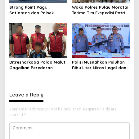
Strong Point Pagi,
Waka Polres Pulau Morotai
Satlantas dan Polsek
Terima Tim Ekspedisi Patriot
Morotai Selatan Barat
UGM, Polri Siap Dukung
Hadir Wujudkan Keamanan
Pengabdian dan Riset di
serta Keselamatan Berlalu
Wilayah Morotai
Lintas
Ditresnarkoba Polda Malut
Polisi Musnahkan Puluhan
Gagalkan Peredaran
Ribu Liter Miras Ilegal dan
Tembakau Sintetis di
Ungkap Jaringan
Halmahera Tengah
Peredaran Senjata Api
Lintas Negara
Leave a Reply
Your email address will not be published.
Required fields are
marked
*