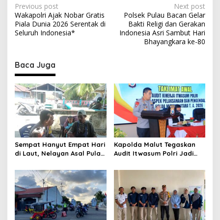
P
Previous post
Next post
Wakapolri Ajak Nobar Gratis
Polsek Pulau Bacan Gelar
o
Piala Dunia 2026 Serentak di
Bakti Religi dan Gerakan
s
Seluruh Indonesia*
Indonesia Asri Sambut Hari
Bhayangkara ke-80
t
n
Baca Juga
a
v
i
g
a
t
Sempat Hanyut Empat Hari
Kapolda Malut Tegaskan
di Laut, Nelayan Asal Pulau
Audit Itwasum Polri Jadi
i
Gebe Ditemukan Selamat di
Momentum Perkuat
o
Pantai Tawakali Morotai
Akuntabilitas dan Kinerja
Utara
n