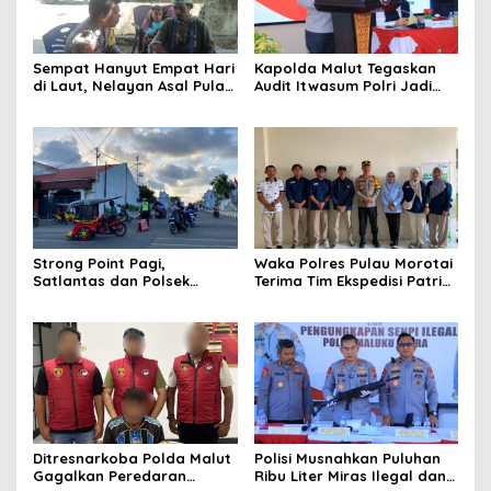
Sempat Hanyut Empat Hari
Kapolda Malut Tegaskan
di Laut, Nelayan Asal Pulau
Audit Itwasum Polri Jadi
Gebe Ditemukan Selamat di
Momentum Perkuat
Pantai Tawakali Morotai
Akuntabilitas dan Kinerja
Utara
Strong Point Pagi,
Waka Polres Pulau Morotai
Satlantas dan Polsek
Terima Tim Ekspedisi Patriot
Morotai Selatan Barat
UGM, Polri Siap Dukung
Hadir Wujudkan Keamanan
Pengabdian dan Riset di
serta Keselamatan Berlalu
Wilayah Morotai
Lintas
Ditresnarkoba Polda Malut
Polisi Musnahkan Puluhan
Gagalkan Peredaran
Ribu Liter Miras Ilegal dan