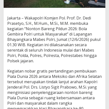
s
P
i
a
Jakarta – Wakapolri Komjen Pol. Prof. Dr. Dedi
l
Prasetyo, S.H., M.Hum., M.Si., M.M. membuka
a
D
kegiatan “Nonton Bareng Pildun 2026: Bola
u
Gembira Polri untuk Masyarakat” di Lapangan
n
Bhayangkara Mabes Polri, Jumat (12/6/2026) pukul
i
01.30 WIB. Kegiatan ini dilaksanakan secara
a
serentak di seluruh Indonesia mulai dari Mabes
2
0
Polri, Polda, Polres, Polresta, Polrestabes hingga
2
Polsek jajaran.
6
S
Kegiatan nobar gratis pertandingan pembukaan
e
Piala Dunia 2026 antara Meksiko dan Afrika Selatan
r
e
tersebut merupakan tindak lanjut arahan Kapolri
n
Jenderal Pol. Drs. Listyo Sigit Prabowo, M.Si. yang
t
menginisiasi penyelenggaraan nonton bareng
a
Piala Dunia sebagai ruang kebersamaan antara
k
d
Polri dan masyarakat dalam rangka
i
menyemarakkan Hari Bhayangkara ke-80.