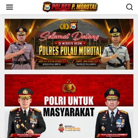
S
k
i
p
t
o
c
o
n
t
e
n
t