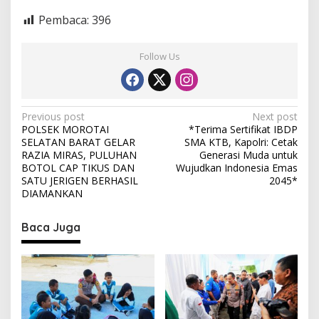
Pembaca:
396
Follow Us
P
Previous post
Next post
POLSEK MOROTAI
*Terima Sertifikat IBDP
o
SELATAN BARAT GELAR
SMA KTB, Kapolri: Cetak
s
RAZIA MIRAS, PULUHAN
Generasi Muda untuk
BOTOL CAP TIKUS DAN
Wujudkan Indonesia Emas
t
SATU JERIGEN BERHASIL
2045*
DIAMANKAN
n
a
Baca Juga
v
i
g
a