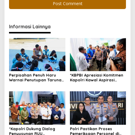
Informasi Lainnya
Perpisahan Penuh Haru
*KBPBI Apresiasi Komitmen
Warnai Penutupan Taruna
Kapolri Kawal Aspirasi
Bakti Akpol di Tidore
dalam Pembahasan RUU
Kepulauan
Ketenagakerjaan*
*Kapolri Dukung Dialog
Polri Pastikan Proses
Penyusunan RUU
Pemeriksaan Personel di