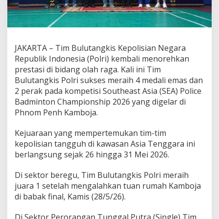
h
4
M
e
d
JAKARTA – Tim Bulutangkis Kepolisian Negara
a
l
Republik Indonesia (Polri) kembali menorehkan
i
prestasi di bidang olah raga. Kali ini Tim
E
Bulutangkis Polri sukses meraih 4 medali emas dan
m
2 perak pada kompetisi Southeast Asia (SEA) Police
a
s
Badminton Championship 2026 yang digelar di
d
Phnom Penh Kamboja.
a
n
Kejuaraan yang mempertemukan tim-tim
2
kepolisian tangguh di kawasan Asia Tenggara ini
P
e
berlangsung sejak 26 hingga 31 Mei 2026.
r
a
Di sektor beregu, Tim Bulutangkis Polri meraih
k
juara 1 setelah mengalahkan tuan rumah Kamboja
S
di babak final, Kamis (28/5/26).
E
A
P
Di Sektor Perorangan Tunggal Putra (Single) Tim