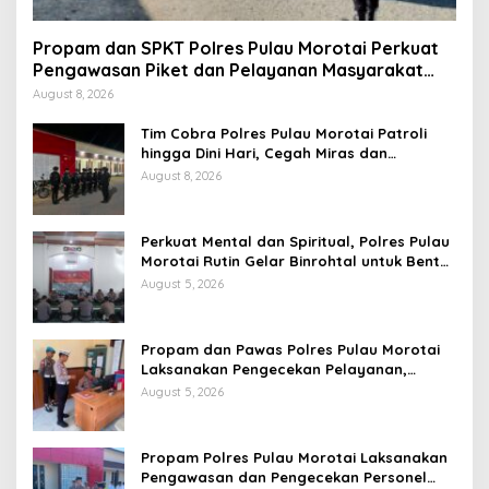
Propam dan SPKT Polres Pulau Morotai Perkuat
Pengawasan Piket dan Pelayanan Masyarakat
Selama 1×24 Jam
August 8, 2026
Tim Cobra Polres Pulau Morotai Patroli
hingga Dini Hari, Cegah Miras dan
Gangguan Kamtibmas
August 8, 2026
Perkuat Mental dan Spiritual, Polres Pulau
Morotai Rutin Gelar Binrohtal untuk Bentuk
Personel Berintegritas
August 5, 2026
Propam dan Pawas Polres Pulau Morotai
Laksanakan Pengecekan Pelayanan,
Pastikan Masyarakat Mendapat
August 5, 2026
Pelayanan Optimal
Propam Polres Pulau Morotai Laksanakan
Pengawasan dan Pengecekan Personel