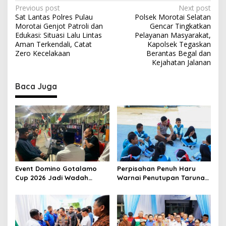
P
Previous post
Next post
Sat Lantas Polres Pulau
Polsek Morotai Selatan
o
Morotai Genjot Patroli dan
Gencar Tingkatkan
s
Edukasi: Situasi Lalu Lintas
Pelayanan Masyarakat,
Aman Terkendali, Catat
Kapolsek Tegaskan
t
Zero Kecelakaan
Berantas Begal dan
Kejahatan Jalanan
n
a
Baca Juga
v
i
g
a
t
i
Event Domino Gotalamo
Perpisahan Penuh Haru
o
Cup 2026 Jadi Wadah
Warnai Penutupan Taruna
Silaturahmi dan Pererat
Bakti Akpol di Tidore
n
Kebersamaan Masyarakat
Kepulauan
Morotai