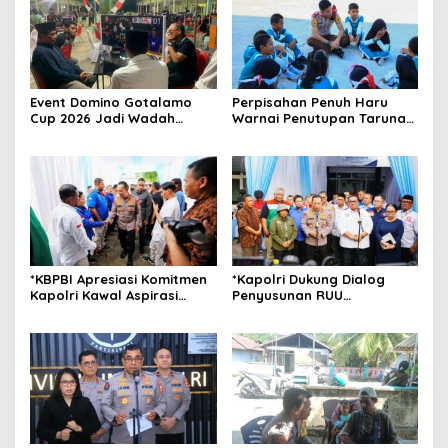
Event Domino Gotalamo
Perpisahan Penuh Haru
Cup 2026 Jadi Wadah
Warnai Penutupan Taruna
Silaturahmi dan Pererat
Bakti Akpol di Tidore
Kebersamaan Masyarakat
Kepulauan
Morotai
*KBPBI Apresiasi Komitmen
*Kapolri Dukung Dialog
Kapolri Kawal Aspirasi
Penyusunan RUU
dalam Pembahasan RUU
Ketenagakerjaan, Siap Jadi
Ketenagakerjaan*
Jembatan Aspirasi Buruh*