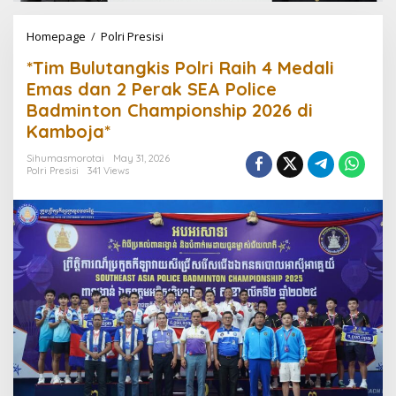
Homepage
/
Polri Presisi
*
T
*Tim Bulutangkis Polri Raih 4 Medali
i
m
Emas dan 2 Perak SEA Police
B
Badminton Championship 2026 di
u
Kamboja*
l
u
Sihumasmorotai
May 31, 2026
t
Polri Presisi
341 Views
a
n
g
k
i
s
P
o
l
r
i
R
a
i