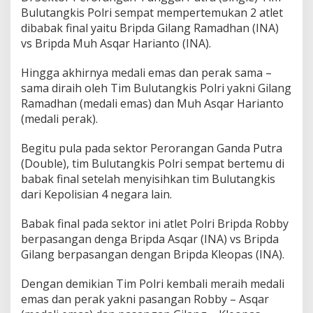
o
Bulutangkis Polri sempat mempertemukan 2 atlet
l
dibabak final yaitu Bripda Gilang Ramadhan (INA)
i
vs Bripda Muh Asqar Harianto (INA).
c
e
B
Hingga akhirnya medali emas dan perak sama –
a
sama diraih oleh Tim Bulutangkis Polri yakni Gilang
d
Ramadhan (medali emas) dan Muh Asqar Harianto
m
(medali perak).
i
n
t
Begitu pula pada sektor Perorangan Ganda Putra
o
(Double), tim Bulutangkis Polri sempat bertemu di
n
babak final setelah menyisihkan tim Bulutangkis
C
dari Kepolisian 4 negara lain.
h
a
m
Babak final pada sektor ini atlet Polri Bripda Robby
p
berpasangan denga Bripda Asqar (INA) vs Bripda
i
Gilang berpasangan dengan Bripda Kleopas (INA).
o
n
Dengan demikian Tim Polri kembali meraih medali
s
h
emas dan perak yakni pasangan Robby – Asqar
i