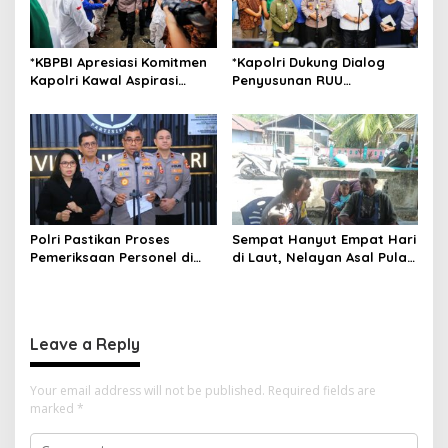
*KBPBI Apresiasi Komitmen
*Kapolri Dukung Dialog
Kapolri Kawal Aspirasi
Penyusunan RUU
dalam Pembahasan RUU
Ketenagakerjaan, Siap Jadi
Ketenagakerjaan*
Jembatan Aspirasi Buruh*
Polri Pastikan Proses
Sempat Hanyut Empat Hari
Pemeriksaan Personel di
di Laut, Nelayan Asal Pulau
Aceh Dilaksanakan Secara
Gebe Ditemukan Selamat di
Profesional dan
Pantai Tawakali Morotai
Transparan
Utara
Leave a Reply
Your email address will not be published.
Required fields are
marked
*