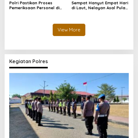
Polri Pastikan Proses
Sempat Hanyut Empat Hari
Pemeriksaan Personel di
di Laut, Nelayan Asal Pulau
Aceh Dilaksanakan Secara
Gebe Ditemukan Selamat di
Profesional dan
Pantai Tawakali Morotai
Transparan
Utara
View More
Kegiatan Polres