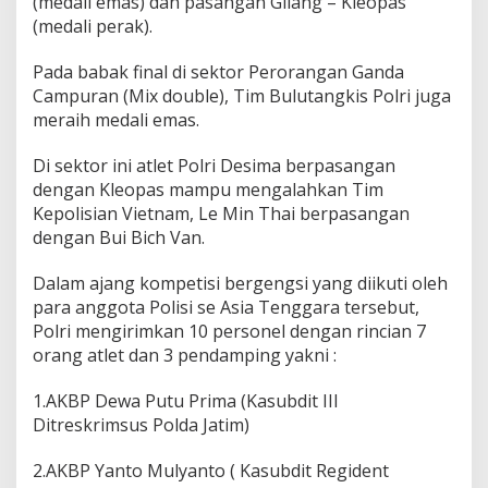
(medali emas) dan pasangan Gilang – Kleopas
p
(medali perak).
2
0
Pada babak final di sektor Perorangan Ganda
2
6
Campuran (Mix double), Tim Bulutangkis Polri juga
d
meraih medali emas.
i
K
Di sektor ini atlet Polri Desima berpasangan
a
dengan Kleopas mampu mengalahkan Tim
m
b
Kepolisian Vietnam, Le Min Thai berpasangan
o
dengan Bui Bich Van.
j
a
Dalam ajang kompetisi bergengsi yang diikuti oleh
*
para anggota Polisi se Asia Tenggara tersebut,
Polri mengirimkan 10 personel dengan rincian 7
orang atlet dan 3 pendamping yakni :
1.AKBP Dewa Putu Prima (Kasubdit III
Ditreskrimsus Polda Jatim)
2.AKBP Yanto Mulyanto ( Kasubdit Regident