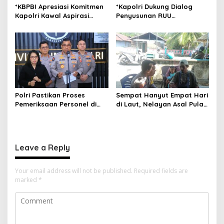
*KBPBI Apresiasi Komitmen
*Kapolri Dukung Dialog
Kapolri Kawal Aspirasi
Penyusunan RUU
dalam Pembahasan RUU
Ketenagakerjaan, Siap Jadi
Ketenagakerjaan*
Jembatan Aspirasi Buruh*
Polri Pastikan Proses
Sempat Hanyut Empat Hari
Pemeriksaan Personel di
di Laut, Nelayan Asal Pulau
Aceh Dilaksanakan Secara
Gebe Ditemukan Selamat di
Profesional dan
Pantai Tawakali Morotai
Transparan
Utara
Leave a Reply
Your email address will not be published.
Required fields are
marked
*