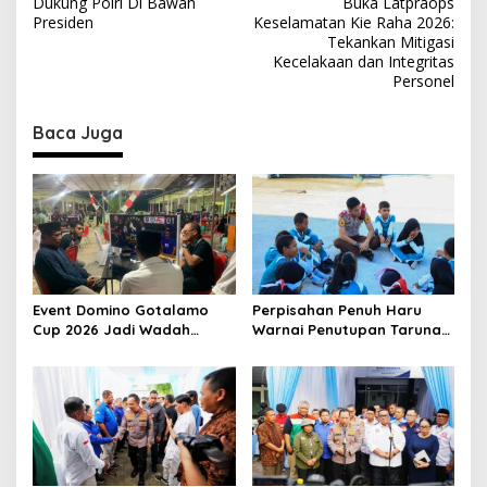
Dukung Polri Di Bawah
Buka Latpraops
s
Presiden
Keselamatan Kie Raha 2026:
Tekankan Mitigasi
t
Kecelakaan dan Integritas
Personel
n
a
Baca Juga
v
i
g
a
t
i
Event Domino Gotalamo
Perpisahan Penuh Haru
o
Cup 2026 Jadi Wadah
Warnai Penutupan Taruna
Silaturahmi dan Pererat
Bakti Akpol di Tidore
n
Kebersamaan Masyarakat
Kepulauan
Morotai