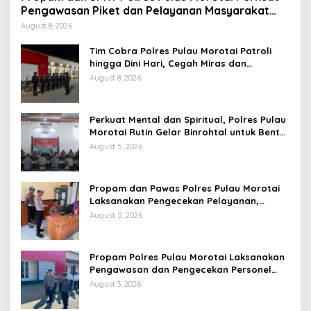
Pengawasan Piket dan Pelayanan Masyarakat
Selama 1×24 Jam
August 8, 2026
Tim Cobra Polres Pulau Morotai Patroli
hingga Dini Hari, Cegah Miras dan
Gangguan Kamtibmas
August 8, 2026
Perkuat Mental dan Spiritual, Polres Pulau
Morotai Rutin Gelar Binrohtal untuk Bentuk
Personel Berintegritas
August 5, 2026
Propam dan Pawas Polres Pulau Morotai
Laksanakan Pengecekan Pelayanan,
Pastikan Masyarakat Mendapat
August 5, 2026
Pelayanan Optimal
Propam Polres Pulau Morotai Laksanakan
Pengawasan dan Pengecekan Personel
Saat Apel Serah Terima Piket Fungsi
August 3, 2026