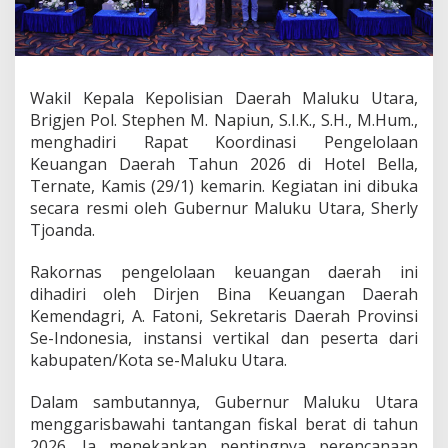
s
a
n
a
a
Wakil Kepala Kepolisian Daerah Maluku Utara,
n
A
Brigjen Pol. Stephen M. Napiun, S.I.K., S.H., M.Hum.,
P
menghadiri Rapat Koordinasi Pengelolaan
B
Keuangan Daerah Tahun 2026 di Hotel Bella,
D
Ternate, Kamis (29/1) kemarin. Kegiatan ini dibuka
,
W
secara resmi oleh Gubernur Maluku Utara, Sherly
a
Tjoanda.
k
a
Rakornas pengelolaan keuangan daerah ini
p
dihadiri oleh Dirjen Bina Keuangan Daerah
o
l
Kemendagri, A. Fatoni, Sekretaris Daerah Provinsi
d
Se-Indonesia, instansi vertikal dan peserta dari
a
kabupaten/Kota se-Maluku Utara.
M
a
Dalam sambutannya, Gubernur Maluku Utara
l
u
menggarisbawahi tantangan fiskal berat di tahun
t
2026. Ia menekankan pentingnya perencanaan