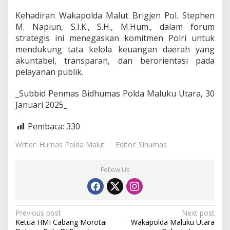
e
Kehadiran Wakapolda Malut Brigjen Pol. Stephen
u
a
M. Napiun, S.I.K., S.H., M.Hum., dalam forum
n
strategis ini menegaskan komitmen Polri untuk
g
mendukung tata kelola keuangan daerah yang
a
akuntabel, transparan, dan berorientasi pada
n
D
pelayanan publik.
a
e
_Subbid Penmas Bidhumas Polda Maluku Utara, 30
r
Januari 2025_
a
h
Pembaca:
330
T
a
h
Writer: Humas Polda Malut
Editor: Sihumas
u
n
Follow Us
2
0
2
6
P
Previous post
Next post
Ketua HMI Cabang Morotai
Wakapolda Maluku Utara
o