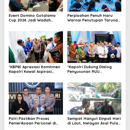
Event Domino Gotalamo
Perpisahan Penuh Haru
Cup 2026 Jadi Wadah
Warnai Penutupan Taruna
Silaturahmi dan Pererat
Bakti Akpol di Tidore
Kebersamaan Masyarakat
Kepulauan
Morotai
*KBPBI Apresiasi Komitmen
*Kapolri Dukung Dialog
Kapolri Kawal Aspirasi
Penyusunan RUU
dalam Pembahasan RUU
Ketenagakerjaan, Siap Jadi
Ketenagakerjaan*
Jembatan Aspirasi Buruh*
Polri Pastikan Proses
Sempat Hanyut Empat Hari
Pemeriksaan Personel di
di Laut, Nelayan Asal Pulau
Aceh Dilaksanakan Secara
Gebe Ditemukan Selamat di