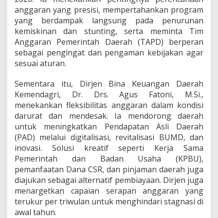
H
anggaran yang presisi, mempertahankan program
a
yang berdampak langsung pada penurunan
d
kemiskinan dan stunting, serta meminta Tim
i
r
Anggaran Pemerintah Daerah (TAPD) berperan
i
sebagai pengingat dan pengaman kebijakan agar
R
sesuai aturan.
a
k
Sementara itu, Dirjen Bina Keuangan Daerah
o
r
Kemendagri, Dr. Drs. Agus Fatoni, M.Si.,
d
menekankan fleksibilitas anggaran dalam kondisi
a
darurat dan mendesak. Ia mendorong daerah
P
untuk meningkatkan Pendapatan Asli Daerah
e
n
(PAD) melalui digitalisasi, revitalisasi BUMD, dan
g
inovasi. Solusi kreatif seperti Kerja Sama
e
Pemerintah dan Badan Usaha (KPBU),
l
pemanfaatan Dana CSR, dan pinjaman daerah juga
o
diajukan sebagai alternatif pembiayaan. Dirjen juga
l
a
menargetkan capaian serapan anggaran yang
a
terukur per triwulan untuk menghindari stagnasi di
n
awal tahun.
K