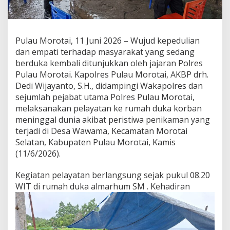
A
Y
A
T
Pulau Morotai, 11 Juni 2026 – Wujud kepedulian
K
E
dan empati terhadap masyarakat yang sedang
R
berduka kembali ditunjukkan oleh jajaran Polres
U
Pulau Morotai. Kapolres Pulau Morotai, AKBP drh.
M
Dedi Wijayanto, S.H., didampingi Wakapolres dan
A
H
sejumlah pejabat utama Polres Pulau Morotai,
D
melaksanakan pelayatan ke rumah duka korban
U
meninggal dunia akibat peristiwa penikaman yang
K
terjadi di Desa Wawama, Kecamatan Morotai
A
Selatan, Kabupaten Pulau Morotai, Kamis
K
O
(11/6/2026).
R
B
Kegiatan pelayatan berlangsung sejak pukul 08.20
A
WIT di rumah duka almarhum SM
. Kehadiran
N
P
E
N
I