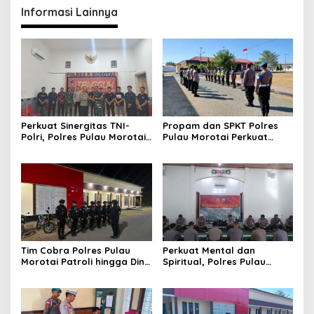
Informasi Lainnya
Perkuat Sinergitas TNI-
Propam dan SPKT Polres
Polri, Polres Pulau Morotai
Pulau Morotai Perkuat
Gelar Mediasi
Pengawasan Piket dan
Kesalahpahaman dengan
Pelayanan Masyarakat
Yonif TP 822/Satria Megawe
Selama 1×24 Jam
Tim Cobra Polres Pulau
Perkuat Mental dan
Morotai Patroli hingga Dini
Spiritual, Polres Pulau
Hari, Cegah Miras dan
Morotai Rutin Gelar
Gangguan Kamtibmas
Binrohtal untuk Bentuk
Personel Berintegritas