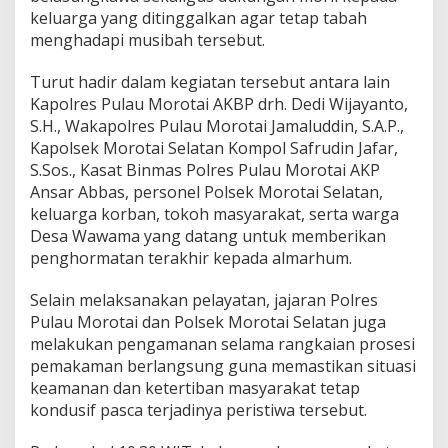
N
keluarga yang ditinggalkan agar tetap tabah
G
menghadapi musibah tersebut.
A
N
Turut hadir dalam kegiatan tersebut antara lain
M
Kapolres Pulau Morotai AKBP drh. Dedi Wijayanto,
O
R
S.H., Wakapolres Pulau Morotai Jamaluddin, S.A.P.,
I
Kapolsek Morotai Selatan Kompol Safrudin Jafar,
L
S.Sos., Kasat Binmas Polres Pulau Morotai AKP
K
Ansar Abbas, personel Polsek Morotai Selatan,
E
P
keluarga korban, tokoh masyarakat, serta warga
A
Desa Wawama yang datang untuk memberikan
D
penghormatan terakhir kepada almarhum.
A
K
Selain melaksanakan pelayatan, jajaran Polres
E
L
Pulau Morotai dan Polsek Morotai Selatan juga
U
melakukan pengamanan selama rangkaian prosesi
A
pemakaman berlangsung guna memastikan situasi
R
keamanan dan ketertiban masyarakat tetap
G
kondusif pasca terjadinya peristiwa tersebut.
A