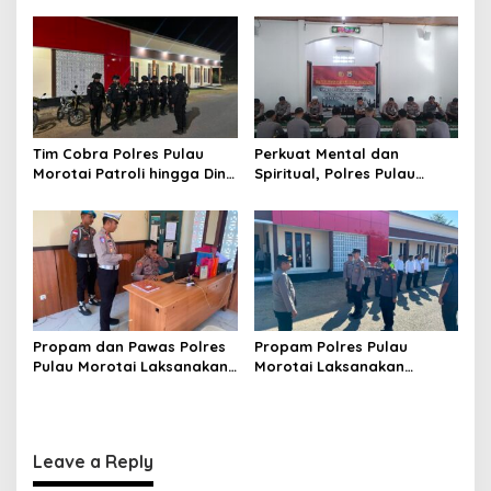
Kesalahpahaman dengan
Pelayanan Masyarakat
Yonif TP 822/Satria Megawe
Selama 1×24 Jam
Tim Cobra Polres Pulau
Perkuat Mental dan
Morotai Patroli hingga Dini
Spiritual, Polres Pulau
Hari, Cegah Miras dan
Morotai Rutin Gelar
Gangguan Kamtibmas
Binrohtal untuk Bentuk
Personel Berintegritas
Propam dan Pawas Polres
Propam Polres Pulau
Pulau Morotai Laksanakan
Morotai Laksanakan
Pengecekan Pelayanan,
Pengawasan dan
Pastikan Masyarakat
Pengecekan Personel Saat
Mendapat Pelayanan
Apel Serah Terima Piket
Optimal
Fungsi
Leave a Reply