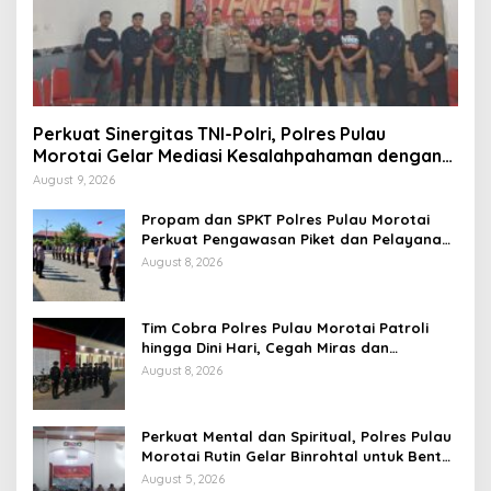
Perkuat Sinergitas TNI-Polri, Polres Pulau
Morotai Gelar Mediasi Kesalahpahaman dengan
Yonif TP 822/Satria Megawe
August 9, 2026
Propam dan SPKT Polres Pulau Morotai
Perkuat Pengawasan Piket dan Pelayanan
Masyarakat Selama 1×24 Jam
August 8, 2026
Tim Cobra Polres Pulau Morotai Patroli
hingga Dini Hari, Cegah Miras dan
Gangguan Kamtibmas
August 8, 2026
Perkuat Mental dan Spiritual, Polres Pulau
Morotai Rutin Gelar Binrohtal untuk Bentuk
Personel Berintegritas
August 5, 2026