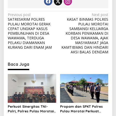
P
Previous post
Next post
SATRESKRIM POLRES
KASAT BINMAS POLRES
o
PULAU MOROTAI GERAK
PULAU MOROTAI
s
CEPAT UNGKAP KASUS
SAMBANGI KELUARGA
PEMBUNUHAN DI DESA
KORBAN PENIKAMAN DI
t
WAWAMA, TERDUGA
DESA WAWAMA, AJAK
PELAKU DIAMANKAN
MASYARAKAT JAGA
n
KURANG DARI ENAM JAM
KAMTIBMAS DAN HINDARI
a
AKSI BALAS DENDAM
v
Baca Juga
i
g
a
t
i
o
Perkuat Sinergitas TNI-
Propam dan SPKT Polres
n
Polri, Polres Pulau Morotai
Pulau Morotai Perkuat
Gelar Mediasi
Pengawasan Piket dan