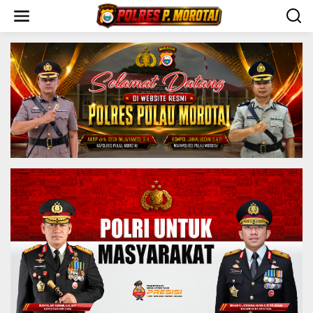
S
k
i
p
t
o
c
o
n
t
e
n
t