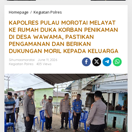
Homepage
/
Kegiatan Polres
K
A
KAPOLRES PULAU MOROTAI MELAYAT
P
O
KE RUMAH DUKA KORBAN PENIKAMAN
L
DI DESA WAWAMA, PASTIKAN
R
PENGAMANAN DAN BERIKAN
E
S
DUKUNGAN MORIL KEPADA KELUARGA
P
U
Sihumasmorotai
June 11, 2026
Kegiatan Polres
405 Views
L
A
U
M
O
R
O
T
A
I
M
E
L