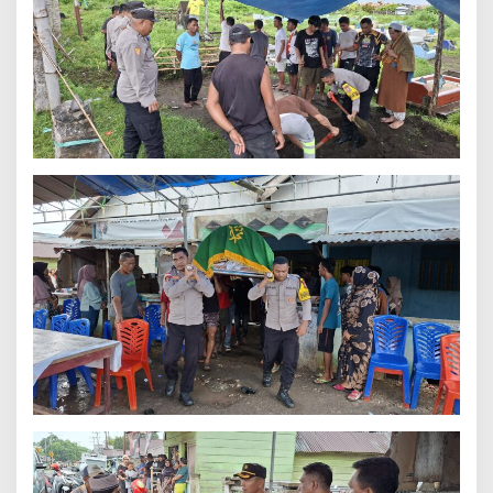
K
A
M
A
N
D
I
D
E
S
A
W
A
W
A
M
A
,
P
A
S
T
I
K
A