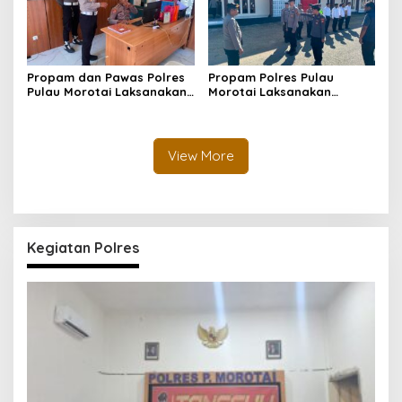
Propam dan Pawas Polres
Propam Polres Pulau
Pulau Morotai Laksanakan
Morotai Laksanakan
Pengecekan Pelayanan,
Pengawasan dan
Pastikan Masyarakat
Pengecekan Personel Saat
Mendapat Pelayanan
Apel Serah Terima Piket
Optimal
Fungsi
View More
Kegiatan Polres