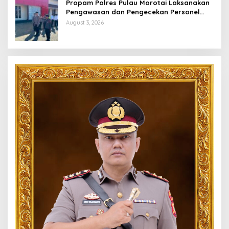
Propam Polres Pulau Morotai Laksanakan
Pengawasan dan Pengecekan Personel
Saat Apel Serah Terima Piket Fungsi
August 3, 2026