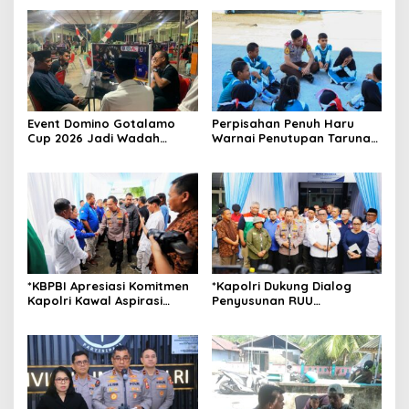
Event Domino Gotalamo
Perpisahan Penuh Haru
Cup 2026 Jadi Wadah
Warnai Penutupan Taruna
Silaturahmi dan Pererat
Bakti Akpol di Tidore
Kebersamaan Masyarakat
Kepulauan
Morotai
*KBPBI Apresiasi Komitmen
*Kapolri Dukung Dialog
Kapolri Kawal Aspirasi
Penyusunan RUU
dalam Pembahasan RUU
Ketenagakerjaan, Siap Jadi
Ketenagakerjaan*
Jembatan Aspirasi Buruh*