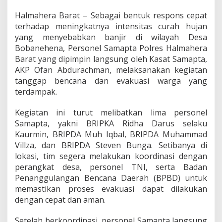
l
m
Halmahera Barat – Sebagai bentuk respons cepat
a
terhadap meningkatnya intensitas curah hujan
h
yang menyebabkan banjir di wilayah Desa
e
Bobanehena, Personel Samapta Polres Halmahera
r
a
Barat yang dipimpin langsung oleh Kasat Samapta,
B
AKP Ofan Abdurachman, melaksanakan kegiatan
a
tanggap bencana dan evakuasi warga yang
r
terdampak.
a
t
L
Kegiatan ini turut melibatkan lima personel
a
Samapta, yakni BRIPKA Ridha Darus selaku
k
Kaurmin, BRIPDA Muh Iqbal, BRIPDA Muhammad
u
Villza, dan BRIPDA Steven Bunga. Setibanya di
k
a
lokasi, tim segera melakukan koordinasi dengan
n
perangkat desa, personel TNI, serta Badan
E
Penanggulangan Bencana Daerah (BPBD) untuk
v
memastikan proses evakuasi dapat dilakukan
a
dengan cepat dan aman.
k
u
a
Setelah berkoordinasi, personel Samapta langsung