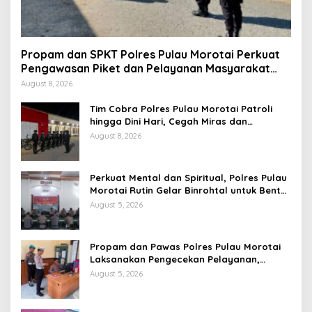
Propam dan SPKT Polres Pulau Morotai Perkuat
Pengawasan Piket dan Pelayanan Masyarakat
Selama 1×24 Jam
August 8, 2026
Tim Cobra Polres Pulau Morotai Patroli
hingga Dini Hari, Cegah Miras dan
Gangguan Kamtibmas
August 8, 2026
Perkuat Mental dan Spiritual, Polres Pulau
Morotai Rutin Gelar Binrohtal untuk Bentuk
Personel Berintegritas
August 5, 2026
Propam dan Pawas Polres Pulau Morotai
Laksanakan Pengecekan Pelayanan,
Pastikan Masyarakat Mendapat
August 5, 2026
Pelayanan Optimal