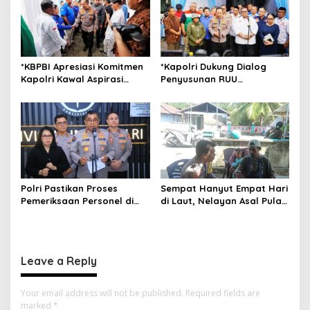
n
*KBPBI Apresiasi Komitmen
*Kapolri Dukung Dialog
Kapolri Kawal Aspirasi
Penyusunan RUU
dalam Pembahasan RUU
Ketenagakerjaan, Siap Jadi
Ketenagakerjaan*
Jembatan Aspirasi Buruh*
Polri Pastikan Proses
Sempat Hanyut Empat Hari
Pemeriksaan Personel di
di Laut, Nelayan Asal Pulau
Aceh Dilaksanakan Secara
Gebe Ditemukan Selamat di
Profesional dan
Pantai Tawakali Morotai
Transparan
Utara
Leave a Reply
Your email address will not be published.
Required fields are
marked
*