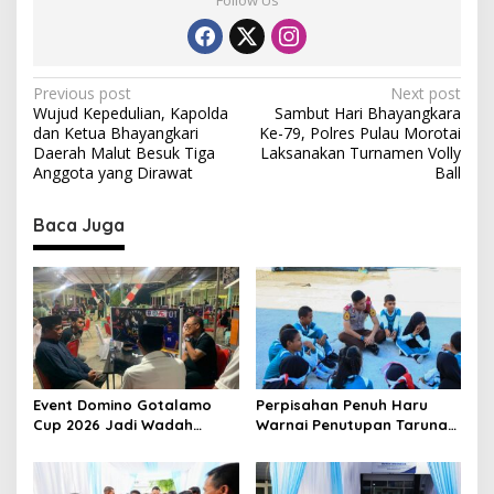
Follow Us
e
s
a
B
P
o
Previous post
Next post
b
Wujud Kepedulian, Kapolda
Sambut Hari Bhayangkara
o
a
dan Ketua Bhayangkari
Ke-79, Polres Pulau Morotai
n
s
Daerah Malut Besuk Tiga
Laksanakan Turnamen Volly
e
Anggota yang Dirawat
Ball
t
h
e
n
Baca Juga
n
a
a
v
i
g
a
t
Event Domino Gotalamo
Perpisahan Penuh Haru
Cup 2026 Jadi Wadah
Warnai Penutupan Taruna
i
Silaturahmi dan Pererat
Bakti Akpol di Tidore
o
Kebersamaan Masyarakat
Kepulauan
Morotai