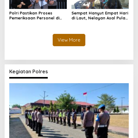
Polri Pastikan Proses
Sempat Hanyut Empat Hari
Pemeriksaan Personel di
di Laut, Nelayan Asal Pulau
Aceh Dilaksanakan Secara
Gebe Ditemukan Selamat di
Profesional dan
Pantai Tawakali Morotai
Transparan
Utara
View More
Kegiatan Polres