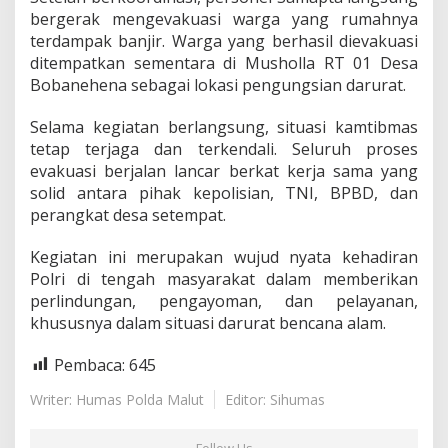
s
bergerak mengevakuasi warga yang rumahnya
i
terdampak banjir. Warga yang berhasil dievakuasi
W
ditempatkan sementara di Musholla RT 01 Desa
a
r
Bobanehena sebagai lokasi pengungsian darurat.
g
a
Selama kegiatan berlangsung, situasi kamtibmas
T
tetap terjaga dan terkendali. Seluruh proses
e
evakuasi berjalan lancar berkat kerja sama yang
r
d
solid antara pihak kepolisian, TNI, BPBD, dan
a
perangkat desa setempat.
m
p
Kegiatan ini merupakan wujud nyata kehadiran
a
Polri di tengah masyarakat dalam memberikan
k
B
perlindungan, pengayoman, dan pelayanan,
a
khususnya dalam situasi darurat bencana alam.
n
j
Pembaca:
645
i
r
Writer: Humas Polda Malut
Editor: Sihumas
d
i
D