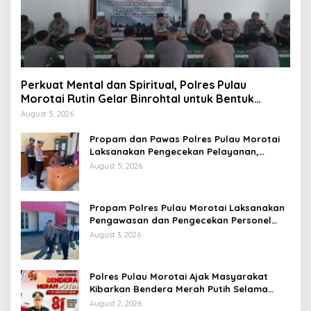
Perkuat Mental dan Spiritual, Polres Pulau
Morotai Rutin Gelar Binrohtal untuk Bentuk
Personel Berintegritas
August 5, 2026
Propam dan Pawas Polres Pulau Morotai
Laksanakan Pengecekan Pelayanan,
Pastikan Masyarakat Mendapat
August 5, 2026
Pelayanan Optimal
Propam Polres Pulau Morotai Laksanakan
Pengawasan dan Pengecekan Personel
Saat Apel Serah Terima Piket Fungsi
August 3, 2026
Polres Pulau Morotai Ajak Masyarakat
Kibarkan Bendera Merah Putih Selama
Bulan Kemerdekaan
August 2, 2026