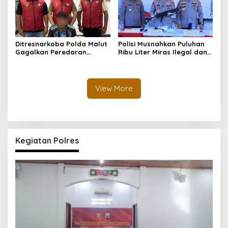
Ditresnarkoba Polda Malut
Polisi Musnahkan Puluhan
Gagalkan Peredaran
Ribu Liter Miras Ilegal dan
Tembakau Sintetis di
Ungkap Jaringan
Halmahera Tengah
Peredaran Senjata Api
Lintas Negara
View More
Kegiatan Polres