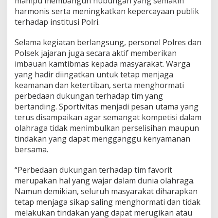
mampu membangun hubungan yang semakin
T
harmonis serta meningkatkan kepercayaan publik
K
terhadap institusi Polri.
E
B
E
Selama kegiatan berlangsung, personel Polres dan
R
Polsek jajaran juga secara aktif memberikan
S
imbauan kamtibmas kepada masyarakat. Warga
A
yang hadir diingatkan untuk tetap menjaga
M
keamanan dan ketertiban, serta menghormati
A
A
perbedaan dukungan terhadap tim yang
N
bertanding. Sportivitas menjadi pesan utama yang
D
terus disampaikan agar semangat kompetisi dalam
A
olahraga tidak menimbulkan perselisihan maupun
N
S
tindakan yang dapat mengganggu kenyamanan
P
bersama.
O
R
“Perbedaan dukungan terhadap tim favorit
T
merupakan hal yang wajar dalam dunia olahraga.
I
V
Namun demikian, seluruh masyarakat diharapkan
I
tetap menjaga sikap saling menghormati dan tidak
T
melakukan tindakan yang dapat merugikan atau
A