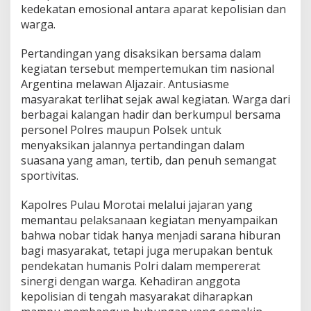
A
kedekatan emosional antara aparat kepolisian dan
D
warga.
U
N
Pertandingan yang disaksikan bersama dalam
I
kegiatan tersebut mempertemukan tim nasional
A
B
Argentina melawan Aljazair. Antusiasme
E
masyarakat terlihat sejak awal kegiatan. Warga dari
R
berbagai kalangan hadir dan berkumpul bersama
S
personel Polres maupun Polsek untuk
A
menyaksikan jalannya pertandingan dalam
M
A
suasana yang aman, tertib, dan penuh semangat
W
sportivitas.
A
R
Kapolres Pulau Morotai melalui jajaran yang
G
memantau pelaksanaan kegiatan menyampaikan
A
,
bahwa nobar tidak hanya menjadi sarana hiburan
P
bagi masyarakat, tetapi juga merupakan bentuk
E
pendekatan humanis Polri dalam mempererat
R
sinergi dengan warga. Kehadiran anggota
K
U
kepolisian di tengah masyarakat diharapkan
A