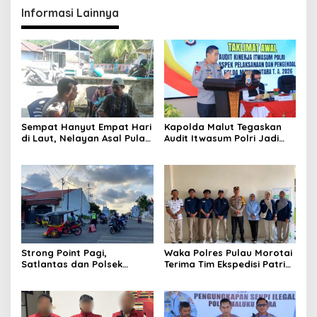
Informasi Lainnya
Sempat Hanyut Empat Hari
Kapolda Malut Tegaskan
di Laut, Nelayan Asal Pulau
Audit Itwasum Polri Jadi
Gebe Ditemukan Selamat di
Momentum Perkuat
Pantai Tawakali Morotai
Akuntabilitas dan Kinerja
Utara
Strong Point Pagi,
Waka Polres Pulau Morotai
Satlantas dan Polsek
Terima Tim Ekspedisi Patriot
Morotai Selatan Barat
UGM, Polri Siap Dukung
Hadir Wujudkan Keamanan
Pengabdian dan Riset di
serta Keselamatan Berlalu
Wilayah Morotai
Lintas