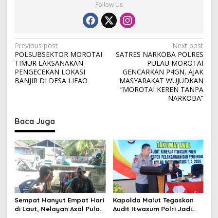
Follow Us
P
Previous post
Next post
POLSUBSEKTOR MOROTAI
SATRES NARKOBA POLRES
o
TIMUR LAKSANAKAN
PULAU MOROTAI
s
PENGECEKAN LOKASI
GENCARKAN P4GN, AJAK
BANJIR DI DESA LIFAO
MASYARAKAT WUJUDKAN
t
“MOROTAI KEREN TANPA
NARKOBA”
n
a
Baca Juga
v
i
g
a
t
i
Sempat Hanyut Empat Hari
Kapolda Malut Tegaskan
o
di Laut, Nelayan Asal Pulau
Audit Itwasum Polri Jadi
Gebe Ditemukan Selamat di
Momentum Perkuat