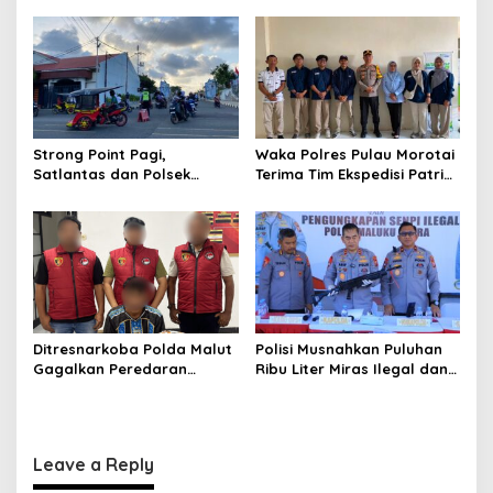
n
Pantai Tawakali Morotai
Akuntabilitas dan Kinerja
Utara
Strong Point Pagi,
Waka Polres Pulau Morotai
Satlantas dan Polsek
Terima Tim Ekspedisi Patriot
Morotai Selatan Barat
UGM, Polri Siap Dukung
Hadir Wujudkan Keamanan
Pengabdian dan Riset di
serta Keselamatan Berlalu
Wilayah Morotai
Lintas
Ditresnarkoba Polda Malut
Polisi Musnahkan Puluhan
Gagalkan Peredaran
Ribu Liter Miras Ilegal dan
Tembakau Sintetis di
Ungkap Jaringan
Halmahera Tengah
Peredaran Senjata Api
Lintas Negara
Leave a Reply