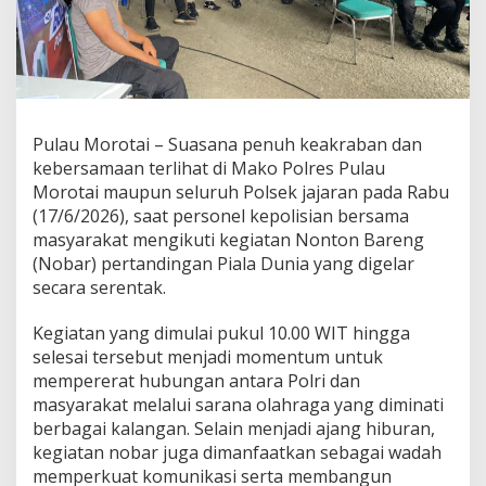
U
L
A
U
M
O
R
Pulau Morotai – Suasana penuh keakraban dan
O
T
kebersamaan terlihat di Mako Polres Pulau
A
Morotai maupun seluruh Polsek jajaran pada Rabu
I
(17/6/2026), saat personel kepolisian bersama
G
masyarakat mengikuti kegiatan Nonton Bareng
E
(Nobar) pertandingan Piala Dunia yang digelar
L
A
secara serentak.
R
N
Kegiatan yang dimulai pukul 10.00 WIT hingga
O
selesai tersebut menjadi momentum untuk
B
mempererat hubungan antara Polri dan
A
R
masyarakat melalui sarana olahraga yang diminati
P
berbagai kalangan. Selain menjadi ajang hiburan,
I
kegiatan nobar juga dimanfaatkan sebagai wadah
A
memperkuat komunikasi serta membangun
L