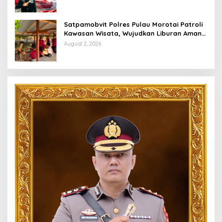
Satpamobvit Polres Pulau Morotai Patroli
Kawasan Wisata, Wujudkan Liburan Aman
dan Kondusif
August 2, 2026