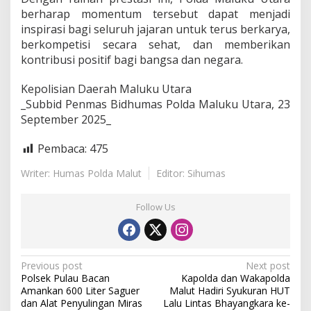
berharap momentum tersebut dapat menjadi
inspirasi bagi seluruh jajaran untuk terus berkarya,
berkompetisi secara sehat, dan memberikan
kontribusi positif bagi bangsa dan negara.
Kepolisian Daerah Maluku Utara
_Subbid Penmas Bidhumas Polda Maluku Utara, 23
September 2025_
Pembaca:
475
Writer: Humas Polda Malut
Editor: Sihumas
Follow Us
P
Previous post
Next post
Polsek Pulau Bacan
Kapolda dan Wakapolda
o
Amankan 600 Liter Saguer
Malut Hadiri Syukuran HUT
s
dan Alat Penyulingan Miras
Lalu Lintas Bhayangkara ke-