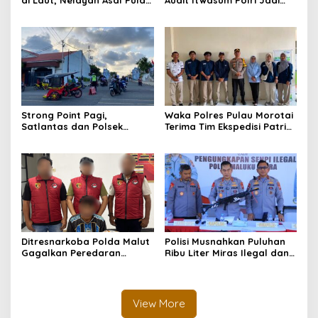
di Laut, Nelayan Asal Pulau
Audit Itwasum Polri Jadi
Gebe Ditemukan Selamat di
Momentum Perkuat
Pantai Tawakali Morotai
Akuntabilitas dan Kinerja
Utara
Strong Point Pagi,
Waka Polres Pulau Morotai
Satlantas dan Polsek
Terima Tim Ekspedisi Patriot
Morotai Selatan Barat
UGM, Polri Siap Dukung
Hadir Wujudkan Keamanan
Pengabdian dan Riset di
serta Keselamatan Berlalu
Wilayah Morotai
Lintas
Ditresnarkoba Polda Malut
Polisi Musnahkan Puluhan
Gagalkan Peredaran
Ribu Liter Miras Ilegal dan
Tembakau Sintetis di
Ungkap Jaringan
Halmahera Tengah
Peredaran Senjata Api
Lintas Negara
View More