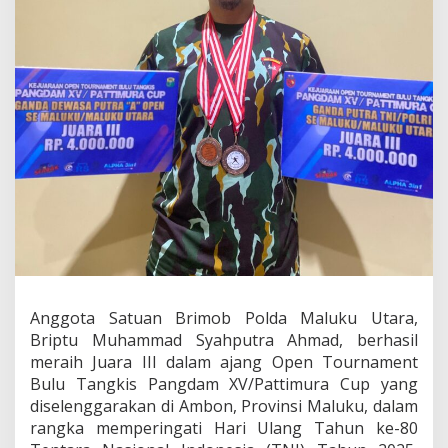
a
I
I
I
K
e
j
u
a
r
a
a
n
B
u
l
u
T
Anggota Satuan Brimob Polda Maluku Utara,
a
Briptu Muhammad Syahputra Ahmad, berhasil
n
meraih Juara III dalam ajang Open Tournament
g
Bulu Tangkis Pangdam XV/Pattimura Cup yang
k
i
diselenggarakan di Ambon, Provinsi Maluku, dalam
s
rangka memperingati Hari Ulang Tahun ke-80
P