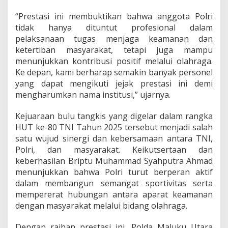
b
o
“Prestasi ini membuktikan bahwa anggota Polri
n
tidak hanya dituntut profesional dalam
pelaksanaan tugas menjaga keamanan dan
ketertiban masyarakat, tetapi juga mampu
menunjukkan kontribusi positif melalui olahraga.
Ke depan, kami berharap semakin banyak personel
yang dapat mengikuti jejak prestasi ini demi
mengharumkan nama institusi,” ujarnya.
Kejuaraan bulu tangkis yang digelar dalam rangka
HUT ke-80 TNI Tahun 2025 tersebut menjadi salah
satu wujud sinergi dan kebersamaan antara TNI,
Polri, dan masyarakat. Keikutsertaan dan
keberhasilan Briptu Muhammad Syahputra Ahmad
menunjukkan bahwa Polri turut berperan aktif
dalam membangun semangat sportivitas serta
mempererat hubungan antara aparat keamanan
dengan masyarakat melalui bidang olahraga.
Dengan raihan prestasi ini, Polda Maluku Utara