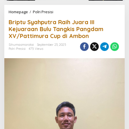
Homepage
/
Polri Presisi
B
r
Briptu Syahputra Raih Juara III
i
p
Kejuaraan Bulu Tangkis Pangdam
t
XV/Pattimura Cup di Ambon
u
S
Sihumasmorotai
September 23, 2025
y
Polri Presisi
475 Views
a
h
p
u
t
r
a
R
a
i
h
J
u
a
r