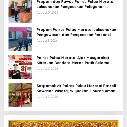
Propam dan Pawas Polres Pulau Morotai
Laksanakan Pengecekan Pelayanan,
Pastikan Masyarakat Mendapat
August 5, 2026
Pelayanan Optimal
Propam Polres Pulau Morotai Laksanakan
Pengawasan dan Pengecekan Personel
Saat Apel Serah Terima Piket Fungsi
August 3, 2026
Polres Pulau Morotai Ajak Masyarakat
Kibarkan Bendera Merah Putih Selama
Bulan Kemerdekaan
August 2, 2026
Satpamobvit Polres Pulau Morotai Patroli
Kawasan Wisata, Wujudkan Liburan Aman
dan Kondusif
August 2, 2026