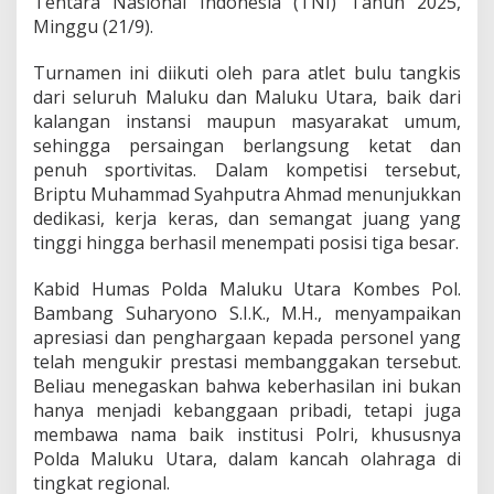
Tentara Nasional Indonesia (TNI) Tahun 2025,
a
Minggu (21/9).
n
g
d
Turnamen ini diikuti oleh para atlet bulu tangkis
a
dari seluruh Maluku dan Maluku Utara, baik dari
m
kalangan instansi maupun masyarakat umum,
X
sehingga persaingan berlangsung ketat dan
V
penuh sportivitas. Dalam kompetisi tersebut,
/
P
Briptu Muhammad Syahputra Ahmad menunjukkan
a
dedikasi, kerja keras, dan semangat juang yang
t
tinggi hingga berhasil menempati posisi tiga besar.
t
i
Kabid Humas Polda Maluku Utara Kombes Pol.
m
u
Bambang Suharyono S.I.K., M.H., menyampaikan
r
apresiasi dan penghargaan kepada personel yang
a
telah mengukir prestasi membanggakan tersebut.
C
Beliau menegaskan bahwa keberhasilan ini bukan
u
p
hanya menjadi kebanggaan pribadi, tetapi juga
d
membawa nama baik institusi Polri, khususnya
i
Polda Maluku Utara, dalam kancah olahraga di
A
tingkat regional.
m