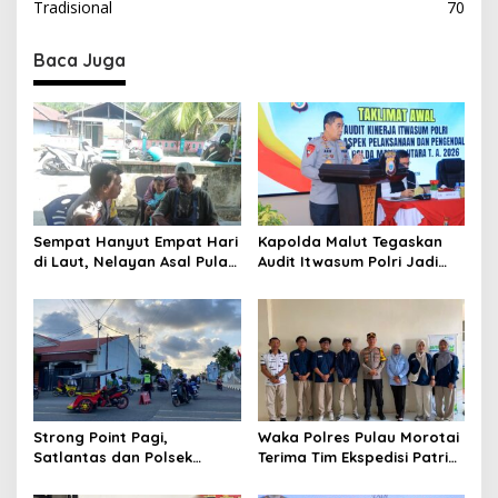
Tradisional
70
t
n
Baca Juga
a
v
i
g
a
t
Sempat Hanyut Empat Hari
Kapolda Malut Tegaskan
di Laut, Nelayan Asal Pulau
Audit Itwasum Polri Jadi
i
Gebe Ditemukan Selamat di
Momentum Perkuat
o
Pantai Tawakali Morotai
Akuntabilitas dan Kinerja
Utara
n
Strong Point Pagi,
Waka Polres Pulau Morotai
Satlantas dan Polsek
Terima Tim Ekspedisi Patriot
Morotai Selatan Barat
UGM, Polri Siap Dukung
Hadir Wujudkan Keamanan
Pengabdian dan Riset di