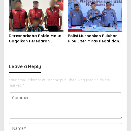
serta Keselamatan Berlalu
Wilayah Morotai
Lintas
Ditresnarkoba Polda Malut
Polisi Musnahkan Puluhan
Gagalkan Peredaran
Ribu Liter Miras Ilegal dan
Tembakau Sintetis di
Ungkap Jaringan
Halmahera Tengah
Peredaran Senjata Api
Lintas Negara
Leave a Reply
Your email address will not be published.
Required fields are
marked
*