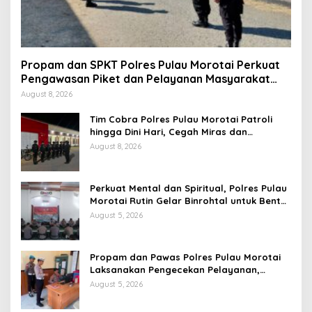
Propam dan SPKT Polres Pulau Morotai Perkuat
Pengawasan Piket dan Pelayanan Masyarakat
Selama 1×24 Jam
August 8, 2026
Tim Cobra Polres Pulau Morotai Patroli
hingga Dini Hari, Cegah Miras dan
Gangguan Kamtibmas
August 8, 2026
Perkuat Mental dan Spiritual, Polres Pulau
Morotai Rutin Gelar Binrohtal untuk Bentuk
Personel Berintegritas
August 5, 2026
Propam dan Pawas Polres Pulau Morotai
Laksanakan Pengecekan Pelayanan,
Pastikan Masyarakat Mendapat
August 5, 2026
Pelayanan Optimal