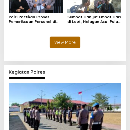
Polri Pastikan Proses
Sempat Hanyut Empat Hari
Pemeriksaan Personel di
di Laut, Nelayan Asal Pulau
Aceh Dilaksanakan Secara
Gebe Ditemukan Selamat di
Profesional dan
Pantai Tawakali Morotai
Transparan
Utara
View More
Kegiatan Polres