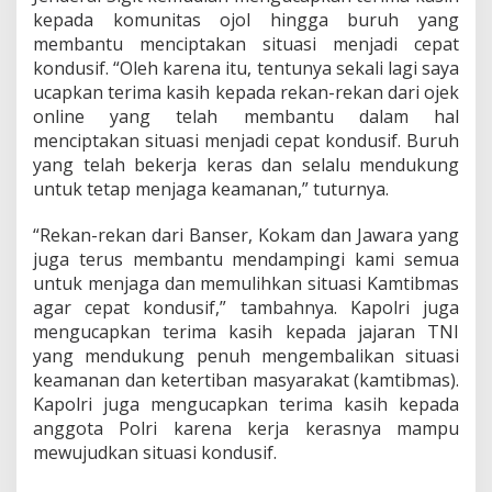
h
kepada komunitas ojol hingga buruh yang
k
membantu menciptakan situasi menjadi cepat
a
kondusif. “Oleh karena itu, tentunya sekali lagi saya
n
S
ucapkan terima kasih kepada rekan-rekan dari ojek
i
online yang telah membantu dalam hal
t
menciptakan situasi menjadi cepat kondusif. Buruh
u
yang telah bekerja keras dan selalu mendukung
a
untuk tetap menjaga keamanan,” tuturnya.
s
i
N
“Rekan-rekan dari Banser, Kokam dan Jawara yang
a
juga terus membantu mendampingi kami semua
s
untuk menjaga dan memulihkan situasi Kamtibmas
i
agar cepat kondusif,” tambahnya. Kapolri juga
o
n
mengucapkan terima kasih kepada jajaran TNI
a
yang mendukung penuh mengembalikan situasi
l
keamanan dan ketertiban masyarakat (kamtibmas).
Kapolri juga mengucapkan terima kasih kepada
anggota Polri karena kerja kerasnya mampu
mewujudkan situasi kondusif.