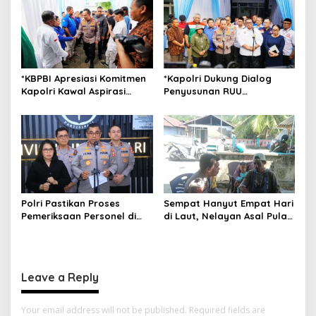
n
Morotai
*KBPBI Apresiasi Komitmen
*Kapolri Dukung Dialog
Kapolri Kawal Aspirasi
Penyusunan RUU
dalam Pembahasan RUU
Ketenagakerjaan, Siap Jadi
Ketenagakerjaan*
Jembatan Aspirasi Buruh*
Polri Pastikan Proses
Sempat Hanyut Empat Hari
Pemeriksaan Personel di
di Laut, Nelayan Asal Pulau
Aceh Dilaksanakan Secara
Gebe Ditemukan Selamat di
Profesional dan
Pantai Tawakali Morotai
Transparan
Utara
Leave a Reply
Your email address will not be published.
Required fields are