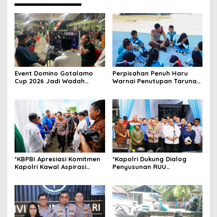
Event Domino Gotalamo
Perpisahan Penuh Haru
Cup 2026 Jadi Wadah
Warnai Penutupan Taruna
Silaturahmi dan Pererat
Bakti Akpol di Tidore
Kebersamaan Masyarakat
Kepulauan
Morotai
*KBPBI Apresiasi Komitmen
*Kapolri Dukung Dialog
Kapolri Kawal Aspirasi
Penyusunan RUU
dalam Pembahasan RUU
Ketenagakerjaan, Siap Jadi
Ketenagakerjaan*
Jembatan Aspirasi Buruh*