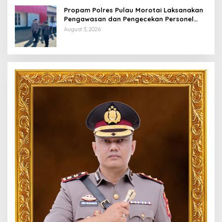
Propam Polres Pulau Morotai Laksanakan
Pengawasan dan Pengecekan Personel
Saat Apel Serah Terima Piket Fungsi
August 3, 2026