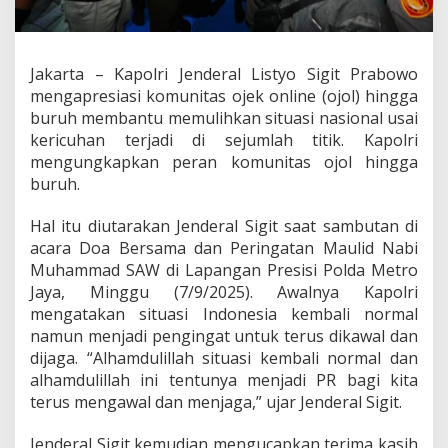
a
s
O
j
Jakarta – Kapolri Jenderal Listyo Sigit Prabowo
o
mengapresiasi komunitas ojek online (ojol) hingga
l
h
buruh membantu memulihkan situasi nasional usai
i
kericuhan terjadi di sejumlah titik. Kapolri
n
mengungkapkan peran komunitas ojol hingga
g
buruh.
g
a
B
Hal itu diutarakan Jenderal Sigit saat sambutan di
u
acara Doa Bersama dan Peringatan Maulid Nabi
r
Muhammad SAW di Lapangan Presisi Polda Metro
u
Jaya, Minggu (7/9/2025). Awalnya Kapolri
h
mengatakan situasi Indonesia kembali normal
I
k
namun menjadi pengingat untuk terus dikawal dan
u
dijaga. “Alhamdulillah situasi kembali normal dan
t
alhamdulillah ini tentunya menjadi PR bagi kita
P
terus mengawal dan menjaga,” ujar Jenderal Sigit.
u
l
i
Jenderal Sigit kemudian mengucapkan terima kasih