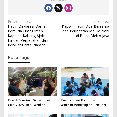
P
Previous post
Next post
Hadiri Deklarasi Damai
Kapolri Hadiri Doa Bersama
o
Pemuda Lintas Iman,
dan Peringatan Maulid Nabi
s
Kapolda Kalteng Ajak
di Polda Metro Jaya
Hindari Perpecahan dan
t
Perkuat Persaudaraan
n
Baca Juga
a
v
i
g
a
t
Event Domino Gotalamo
Perpisahan Penuh Haru
i
Cup 2026 Jadi Wadah
Warnai Penutupan Taruna
o
Silaturahmi dan Pererat
Bakti Akpol di Tidore
Kebersamaan Masyarakat
Kepulauan