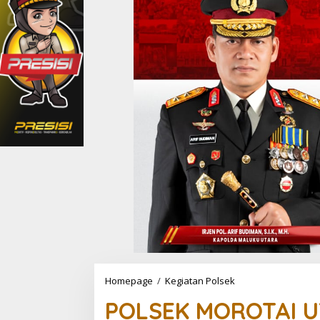
Homepage
/
Kegiatan Polsek
P
O
POLSEK MOROTAI 
L
S