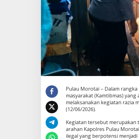
A
Z
I
A
M
I
R
A
S
,
5
L
I
T
E
R
Pulau Morotai – Dalam rangka 
C
masyarakat (Kamtibmas) yang a
A
P
melaksanakan kegiatan razia m
T
(12/06/2026).
I
K
Kegiatan tersebut merupakan ti
U
arahan Kapolres Pulau Morota
S
D
ilegal yang berpotensi menjad