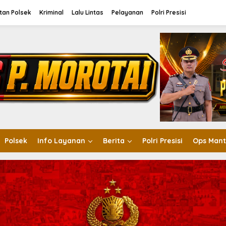
tan Polsek
Kriminal
Lalu Lintas
Pelayanan
Polri Presisi
Polsek
Info Layanan
Berita
Polri Presisi
Ops Mant