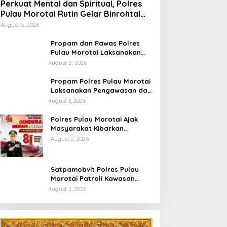
Perkuat Mental dan Spiritual, Polres
Pulau Morotai Rutin Gelar Binrohtal
untuk Bentuk Personel Berintegritas
August 5, 2026
Propam dan Pawas Polres
Pulau Morotai Laksanakan
Pengecekan Pelayanan,
August 5, 2026
Pastikan Masyarakat
Mendapat Pelayanan Optimal
Propam Polres Pulau Morotai
Laksanakan Pengawasan dan
Pengecekan Personel Saat
August 3, 2026
Apel Serah Terima Piket
Fungsi
Polres Pulau Morotai Ajak
Masyarakat Kibarkan
Bendera Merah Putih Selama
August 2, 2026
Bulan Kemerdekaan
Satpamobvit Polres Pulau
Morotai Patroli Kawasan
Wisata, Wujudkan Liburan
August 2, 2026
Aman dan Kondusif