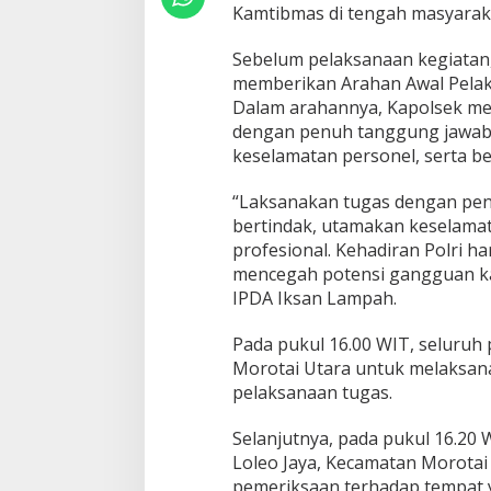
I
Kamtibmas di tengah masyarak
M
U
Sebelum pelaksanaan kegiatan
S
memberikan Arahan Awal Pelaks
N
A
Dalam arahannya, Kapolsek me
H
dengan penuh tanggung jawab
K
keselamatan personel, serta be
A
N
“Laksanakan tugas dengan pen
D
I
bertindak, utamakan keselamat
T
profesional. Kehadiran Polri 
E
mencegah potensi gangguan ka
M
IPDA Iksan Lampah.
P
A
T
Pada pukul 16.00 WIT, seluruh 
Morotai Utara untuk melaksan
pelaksanaan tugas.
Selanjutnya, pada pukul 16.20 
Loleo Jaya, Kecamatan Morotai 
pemeriksaan terhadap tempat 