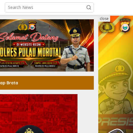
close
ap Brata