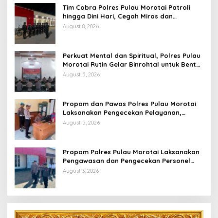
Tim Cobra Polres Pulau Morotai Patroli
hingga Dini Hari, Cegah Miras dan
Gangguan Kamtibmas
August 8, 2026
Perkuat Mental dan Spiritual, Polres Pulau
Morotai Rutin Gelar Binrohtal untuk Bentuk
Personel Berintegritas
August 5, 2026
Propam dan Pawas Polres Pulau Morotai
Laksanakan Pengecekan Pelayanan,
Pastikan Masyarakat Mendapat
August 5, 2026
Pelayanan Optimal
Propam Polres Pulau Morotai Laksanakan
Pengawasan dan Pengecekan Personel
Saat Apel Serah Terima Piket Fungsi
August 3, 2026