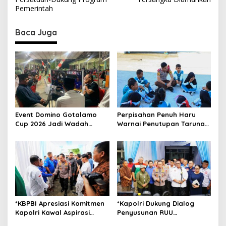
t
Pemerintah
n
Baca Juga
a
v
i
g
a
t
Event Domino Gotalamo
Perpisahan Penuh Haru
i
Cup 2026 Jadi Wadah
Warnai Penutupan Taruna
o
Silaturahmi dan Pererat
Bakti Akpol di Tidore
Kebersamaan Masyarakat
Kepulauan
n
Morotai
*KBPBI Apresiasi Komitmen
*Kapolri Dukung Dialog
Kapolri Kawal Aspirasi
Penyusunan RUU
dalam Pembahasan RUU
Ketenagakerjaan, Siap Jadi