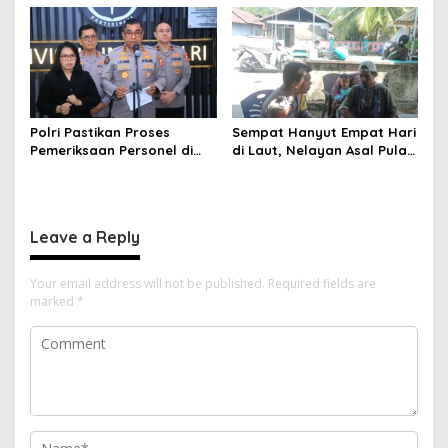
Ketenagakerjaan*
Jembatan Aspirasi Buruh*
Polri Pastikan Proses
Sempat Hanyut Empat Hari
Pemeriksaan Personel di
di Laut, Nelayan Asal Pulau
Aceh Dilaksanakan Secara
Gebe Ditemukan Selamat di
Profesional dan
Pantai Tawakali Morotai
Transparan
Utara
Leave a Reply
Your email address will not be published.
Required fields are
marked
*