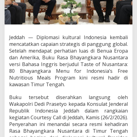
R
a
s
a
B
h
a
Jeddah — Diplomasi kultural Indonesia kembali
y
mencatatkan capaian strategis di panggung global.
a
Setelah mendapat perhatian luas di Benua Eropa
n
dan Amerika, Buku Rasa Bhayangkara Nusantara
g
k
versi Bahasa Inggris berjudul Taste of Nusantara:
a
80 Bhayangkara Menu for Indonesia’s Free
r
Nutritious Meals Program kini resmi hadir di
a
kawasan Timur Tengah.
N
u
s
Buku tersebut diserahkan langsung oleh
a
Wakapolri Dedi Prasetyo kepada Konsulat Jenderal
n
Republik Indonesia Jeddah dalam rangkaian
t
kegiatan Courtesy Call di Jeddah, Kamis (26/2/2026).
a
r
Penyerahan ini menandai secara resmi kehadiran
a
Rasa Bhayangkara Nusantara di Timur Tengah
R