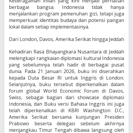
Keberagaman inilah yang kini menjadi perhatian
n
berbagai bangsa. Indonesia tidak hanya
t
menjalankan program pemenuhan gizi, tetapi juga
o
memperkuat identitas budaya dan potensi pangan
lokal dalam setiap implementasinya.
Dari London, Davos, Amerika Serikat hingga Jeddah
Kehadiran Rasa Bhayangkara Nusantara di Jeddah
melengkapi rangkaian diplomasi kultural Indonesia
yang sebelumnya telah hadir di berbagai pusat
dunia. Pada 21 Januari 2026, buku ini diserahkan
kepada Duta Besar RI untuk Inggris di London.
Selanjutnya, buku tersebut diperkenalkan dalam
forum global World Economic Forum di Davos,
Swiss, sebagai bagian dari showcase diplomasi
Indonesia, dan Buku versi Bahasa Inggris ini juga
telah diperkenalkan di KBRI Washington D.C.,
Amerika Serikat bersama kunjungan Presiden
Prabowo beserta delegasi sebelum akhirnya
menjangkau Timur Tengah dibawa langsung oleh