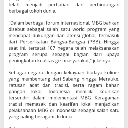
t
telah menjadi perhatian dan perbincangan
u
berbagai tokoh dunia.
r
a
“Dalam berbagai forum internasional, MBG bahkan
l
disebut sebagai salah satu world program yang
P
r
mendapat dukungan dan atensi global, termasuk
e
dari Perserikatan Bangsa-Bangsa (PBB). Hingga
s
saat ini, tercatat 107 negara telah melaksanakan
i
program serupa sebagai bagian dari upaya
d
peningkatan kualitas gizi masyarakat,” jelasnya.
e
n
P
Sebagai negara dengan kekayaan budaya kuliner
r
yang membentang dari Sabang hingga Merauke,
a
ratusan adat dan tradisi, serta ragam bahan
b
pangan lokal, Indonesia memiliki keunikan
o
w
tersendiri dalam implementasi MBG. Keragaman
o
tradisi memasak dan kearifan lokal menjadikan
S
pelaksanaan MBG di Indonesia sebagai salah satu
u
yang paling beragam di dunia.
b
i
a