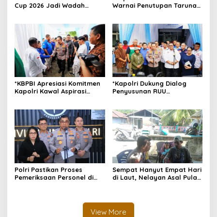
Cup 2026 Jadi Wadah
Warnai Penutupan Taruna
Silaturahmi dan Pererat
Bakti Akpol di Tidore
Kebersamaan Masyarakat
Kepulauan
Morotai
*KBPBI Apresiasi Komitmen
*Kapolri Dukung Dialog
Kapolri Kawal Aspirasi
Penyusunan RUU
dalam Pembahasan RUU
Ketenagakerjaan, Siap Jadi
Ketenagakerjaan*
Jembatan Aspirasi Buruh*
Polri Pastikan Proses
Sempat Hanyut Empat Hari
Pemeriksaan Personel di
di Laut, Nelayan Asal Pulau
Aceh Dilaksanakan Secara
Gebe Ditemukan Selamat di
Profesional dan
Pantai Tawakali Morotai
Transparan
Utara
View More