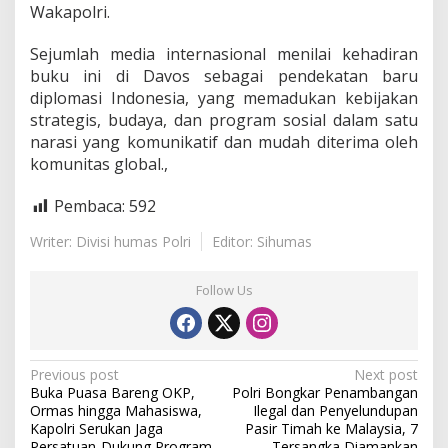
Wakapolri.
Sejumlah media internasional menilai kehadiran
buku ini di Davos sebagai pendekatan baru
diplomasi Indonesia, yang memadukan kebijakan
strategis, budaya, dan program sosial dalam satu
narasi yang komunikatif dan mudah diterima oleh
komunitas global.,
Pembaca:
592
Writer: Divisi humas Polri
Editor: Sihumas
Follow Us
P
Previous post
Next post
Buka Puasa Bareng OKP,
Polri Bongkar Penambangan
o
Ormas hingga Mahasiswa,
Ilegal dan Penyelundupan
s
Kapolri Serukan Jaga
Pasir Timah ke Malaysia, 7
Persatuan-Dukung Program
Tersangka Diamankan