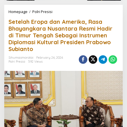
Homepage
/
Polri Presisi
S
e
Setelah Eropa dan Amerika, Rasa
t
e
Bhayangkara Nusantara Resmi Hadir
l
di Timur Tengah Sebagai Instrumen
a
Diplomasi Kultural Presiden Prabowo
h
E
Subianto
r
o
Sihumasmorotai
February 26, 2026
Polri Presisi
592 Views
p
a
d
a
n
A
m
e
r
i
k
a
,