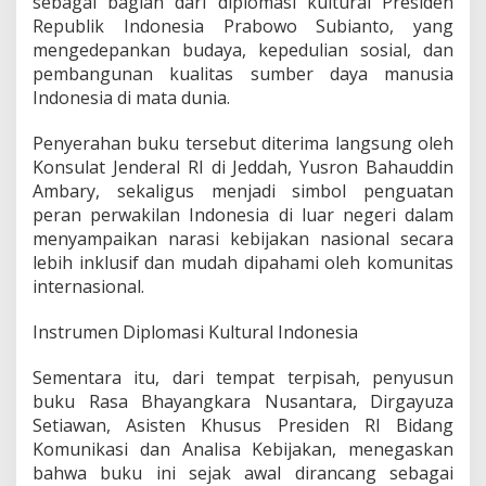
sebagai bagian dari diplomasi kultural Presiden
e
Republik Indonesia Prabowo Subianto, yang
s
mengedepankan budaya, kepedulian sosial, dan
m
i
pembangunan kualitas sumber daya manusia
H
Indonesia di mata dunia.
a
d
Penyerahan buku tersebut diterima langsung oleh
i
Konsulat Jenderal RI di Jeddah, Yusron Bahauddin
r
d
Ambary, sekaligus menjadi simbol penguatan
i
peran perwakilan Indonesia di luar negeri dalam
T
menyampaikan narasi kebijakan nasional secara
i
lebih inklusif dan mudah dipahami oleh komunitas
m
u
internasional.
r
T
Instrumen Diplomasi Kultural Indonesia
e
n
Sementara itu, dari tempat terpisah, penyusun
g
buku Rasa Bhayangkara Nusantara, Dirgayuza
a
h
Setiawan, Asisten Khusus Presiden RI Bidang
S
Komunikasi dan Analisa Kebijakan, menegaskan
e
bahwa buku ini sejak awal dirancang sebagai
b