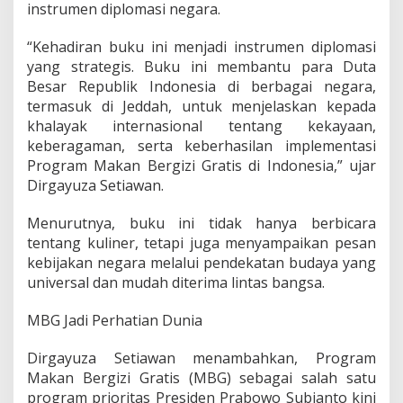
instrumen diplomasi negara.
a
g
a
“Kehadiran buku ini menjadi instrumen diplomasi
i
yang strategis. Buku ini membantu para Duta
I
Besar Republik Indonesia di berbagai negara,
n
termasuk di Jeddah, untuk menjelaskan kepada
s
t
khalayak internasional tentang kekayaan,
r
keberagaman, serta keberhasilan implementasi
u
Program Makan Bergizi Gratis di Indonesia,” ujar
m
Dirgayuza Setiawan.
e
n
D
Menurutnya, buku ini tidak hanya berbicara
i
tentang kuliner, tetapi juga menyampaikan pesan
p
kebijakan negara melalui pendekatan budaya yang
l
universal dan mudah diterima lintas bangsa.
o
m
a
MBG Jadi Perhatian Dunia
s
i
Dirgayuza Setiawan menambahkan, Program
K
Makan Bergizi Gratis (MBG) sebagai salah satu
u
program prioritas Presiden Prabowo Subianto kini
l